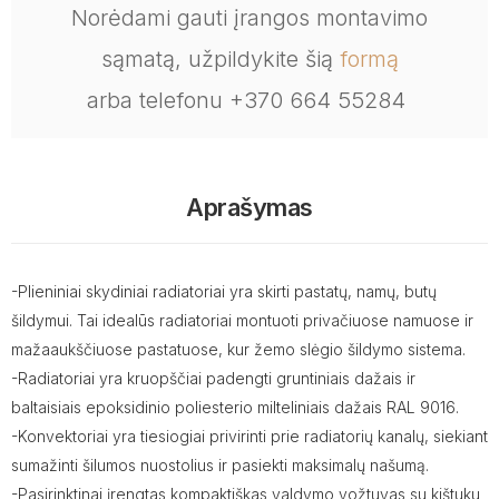
Norėdami gauti įrangos montavimo
sąmatą, užpildykite šią
formą
arba telefonu +370 664 55284
Aprašymas
-Plieniniai skydiniai radiatoriai yra skirti pastatų, namų, butų
šildymui. Tai idealūs radiatoriai montuoti privačiuose namuose ir
mažaaukščiuose pastatuose, kur žemo slėgio šildymo sistema.
-Radiatoriai yra kruopščiai padengti gruntiniais dažais ir
baltaisiais epoksidinio poliesterio milteliniais dažais RAL 9016.
-Konvektoriai yra tiesiogiai privirinti prie radiatorių kanalų, siekiant
sumažinti šilumos nuostolius ir pasiekti maksimalų našumą.
-Pasirinktinai įrengtas kompaktiškas valdymo vožtuvas su kištuku