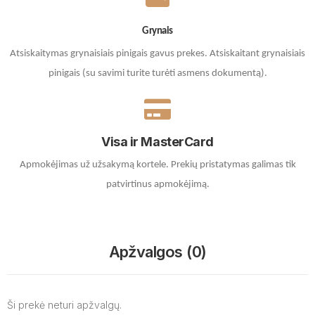
Grynais
Atsiskaitymas grynaisiais pinigais gavus prekes. A
tsiskaitant grynaisiais
pinigais (su savimi turite turėti asmens dokumentą).
Visa ir MasterCard
Apmokėjimas už užsakymą kortele.
Prekių pristatymas galimas tik
patvirtinus apmokėjimą.
Apžvalgos (0)
Ši prekė neturi apžvalgų.