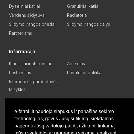
Dyzeliniai katilai
Granuliniai katilai
Vandens šildytuvai
Radiatoriai
Šildymo įrangos priedai
Šildymo įrangos dalys
Partneriams
Informacija
Klausimai ir atsakymai
Apie mus
Pristatymas
Privatumo politika
Internetinės parduotuvės
taisyklės
Mano paskyra
e-ferroli.lt naudoja slapukus ir panašias sekimo
technologijas, gavus Jūsų sutikimą, siekdamas
Asmeninis kabinetas
Pageidavimų sąrašas
pagerinti Jūsų vartotojo patirtį, užtikrinti tinkamą
Palyginti produktus
Basket
mūsų svetainės ar programos veikimą, analizuoti