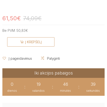
61,50€
74,09€
Be PVM:
50,83€
Į KREPŠELĮ
Į pageidavimus
Palyginti
Iki akcijos pabaigos
0
19
46
39
:
:
:
dienos
valandos
minutės
sekundės