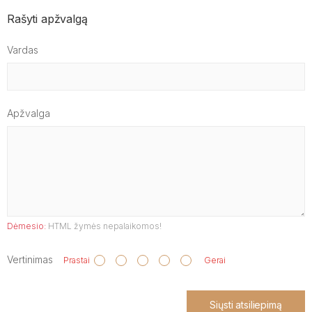
Rašyti apžvalgą
Vardas
Apžvalga
Dėmesio:
HTML žymės nepalaikomos!
Vertinimas
Prastai
Gerai
Siųsti atsiliepimą