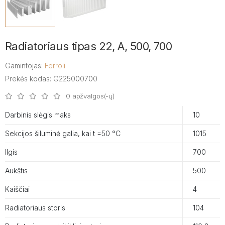
Radiatoriaus tipas 22, A, 500, 700
Gamintojas:
Ferroli
Prekės kodas: G225000700
0 apžvalgos(-ų)
Darbinis slėgis maks
10
Sekcijos šiluminė galia, kai t =50 °C
1015
Ilgis
700
Aukštis
500
Kaiščiai
4
Radiatoriaus storis
104