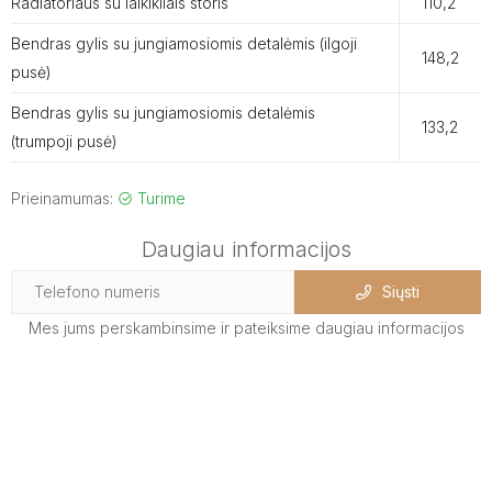
Radiatoriaus su laikikliais storis
110,2
Bendras gylis su jungiamosiomis detalėmis (ilgoji
148,2
pusė)
Bendras gylis su jungiamosiomis detalėmis
133,2
(trumpoji pusė)
Prieinamumas:
Turime
Daugiau informacijos
Siųsti
Mes jums perskambinsime ir pateiksime daugiau informacijos