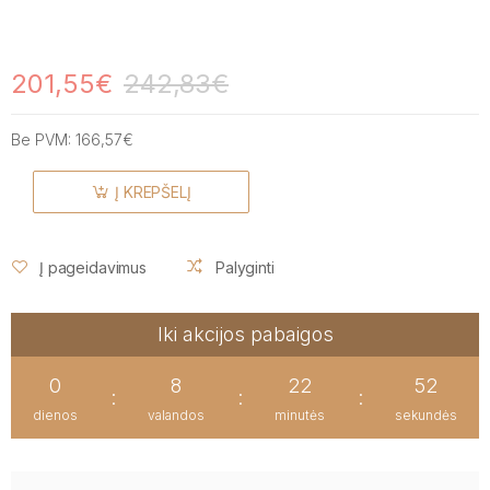
201,55€
242,83€
Be PVM:
166,57€
Į KREPŠELĮ
Į pageidavimus
Palyginti
Iki akcijos pabaigos
0
8
22
52
:
:
:
dienos
valandos
minutės
sekundės