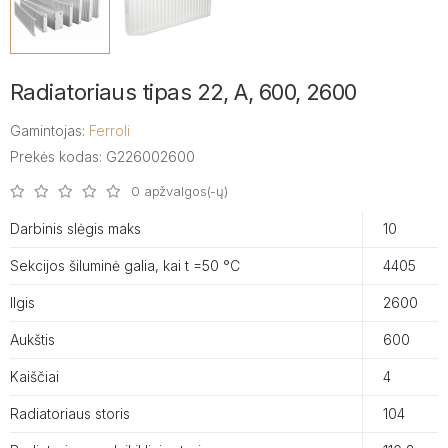
Radiatoriaus tipas 22, A, 600, 2600
Gamintojas:
Ferroli
Prekės kodas: G226002600
0 apžvalgos(-ų)
Darbinis slėgis maks
10
Sekcijos šiluminė galia, kai t =50 °C
4405
Ilgis
2600
Aukštis
600
Kaiščiai
4
Radiatoriaus storis
104