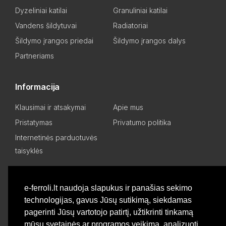
Dyzeliniai katilai
Granuliniai katilai
Vandens šildytuvai
Radiatoriai
Šildymo įrangos priedai
Šildymo įrangos dalys
Partneriams
Informacija
Klausimai ir atsakymai
Apie mus
Pristatymas
Privatumo politika
Internetinės parduotuvės
taisyklės
Mano paskyra
e-ferroli.lt naudoja slapukus ir panašias sekimo
technologijas, gavus Jūsų sutikimą, siekdamas
Asmeninis kabinetas
Pageidavimų sąrašas
pagerinti Jūsų vartotojo patirtį, užtikrinti tinkamą
Palyginti produktus
Basket
mūsų svetainės ar programos veikimą, analizuoti