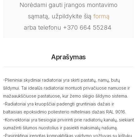
Norėdami gauti įrangos montavimo
sąmatą, užpildykite šią
formą
arba telefonu +370 664 55284
Aprašymas
-Plieniniai skydiniai radiatoriai yra skirti pastatų, namų, butų
šildymui. Tai idealūs radiatoriai montuoti privačiuose namuose ir
mažaaukščiuose pastatuose, kur žemo slėgio šildymo sistema.
-Radiatoriai yra kruopščiai padengti gruntiniais dažais ir
baltaisiais epoksidinio poliesterio milteliniais dažais RAL 9016.
-Konvektoriai yra tiesiogiai privirinti prie radiatorių kanalų, siekiant
sumažinti šilumos nuostolius ir pasiekti maksimalų našumą.
-Pasirinktinai įrengtas kompaktiškas valdymo vožtuvas su kištuku