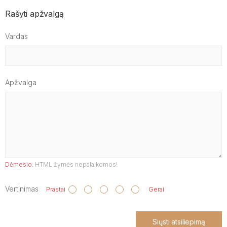
Rašyti apžvalgą
Vardas
Apžvalga
Dėmesio:
HTML žymės nepalaikomos!
Vertinimas
Prastai
Gerai
Siųsti atsiliepimą