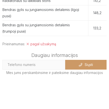
Radiatoriaus su laikikliais storis
110,2
Bendras gylis su jungiamosiomis detalėmis (ilgoji
148,2
pusė)
Bendras gylis su jungiamosiomis detalėmis
133,2
(trumpoji pusė)
Prieinamumas:
pagal užsakymą
Daugiau informacijos
Siųsti
Mes jums perskambinsime ir pateiksime daugiau informacijos