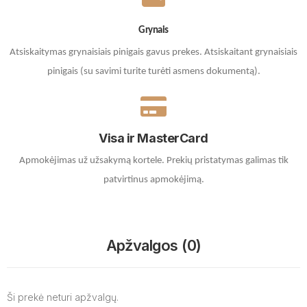
Grynais
Atsiskaitymas grynaisiais pinigais gavus prekes. A
tsiskaitant grynaisiais
pinigais (su savimi turite turėti asmens dokumentą).
Visa ir MasterCard
Apmokėjimas už užsakymą kortele.
Prekių pristatymas galimas tik
patvirtinus apmokėjimą.
Apžvalgos (0)
Ši prekė neturi apžvalgų.