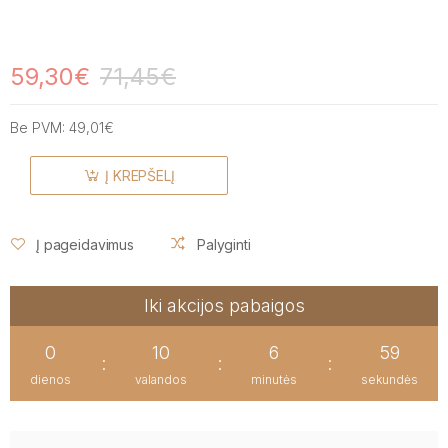
59,30€
71,45€
Be PVM:
49,01€
Į KREPŠELĮ
Į pageidavimus
Palyginti
Iki akcijos pabaigos
0
10
6
58
:
:
:
dienos
valandos
minutės
sekundės