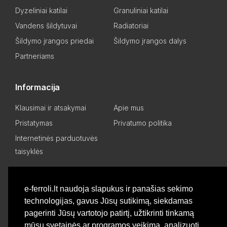
Dyzeliniai katilai
Granuliniai katilai
Vandens šildytuvai
Radiatoriai
Šildymo įrangos priedai
Šildymo įrangos dalys
Partneriams
Informacija
Klausimai ir atsakymai
Apie mus
Pristatymas
Privatumo politika
Internetinės parduotuvės
taisyklės
Mano paskyra
e-ferroli.lt naudoja slapukus ir panašias sekimo
technologijas, gavus Jūsų sutikimą, siekdamas
Asmeninis kabinetas
Pageidavimų sąrašas
pagerinti Jūsų vartotojo patirtį, užtikrinti tinkamą
Palyginti produktus
Basket
mūsų svetainės ar programos veikimą, analizuoti