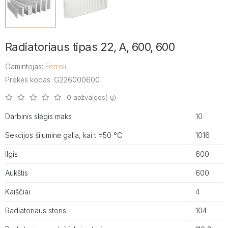
Radiatoriaus tipas 22, A, 600, 600
Gamintojas:
Ferroli
Prekės kodas: G226000600
0 apžvalgos(-ų)
Darbinis slėgis maks
10
Sekcijos šiluminė galia, kai t =50 °C
1016
Ilgis
600
Aukštis
600
Kaiščiai
4
Radiatoriaus storis
104