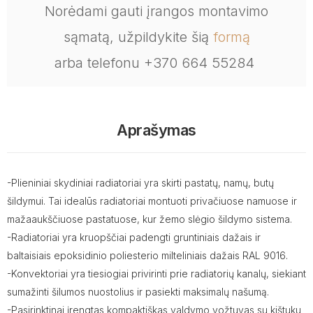
Norėdami gauti įrangos montavimo
sąmatą, užpildykite šią
formą
arba telefonu +370 664 55284
Aprašymas
-Plieniniai skydiniai radiatoriai yra skirti pastatų, namų, butų
šildymui. Tai idealūs radiatoriai montuoti privačiuose namuose ir
mažaaukščiuose pastatuose, kur žemo slėgio šildymo sistema.
-Radiatoriai yra kruopščiai padengti gruntiniais dažais ir
baltaisiais epoksidinio poliesterio milteliniais dažais RAL 9016.
-Konvektoriai yra tiesiogiai privirinti prie radiatorių kanalų, siekiant
sumažinti šilumos nuostolius ir pasiekti maksimalų našumą.
-Pasirinktinai įrengtas kompaktiškas valdymo vožtuvas su kištuku