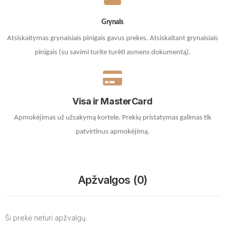
Grynais
Atsiskaitymas grynaisiais pinigais gavus prekes. A
tsiskaitant grynaisiais
pinigais (su savimi turite turėti asmens dokumentą).
Visa ir MasterCard
Apmokėjimas už užsakymą kortele.
Prekių pristatymas galimas tik
patvirtinus apmokėjimą.
Apžvalgos (0)
Ši prekė neturi apžvalgų.