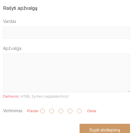
Rašyti apžvalgą
Vardas
Apžvalga
Dėmesio:
HTML žymės nepalaikomos!
Vertinimas
Prastai
Gerai
Siųsti atsiliepimą