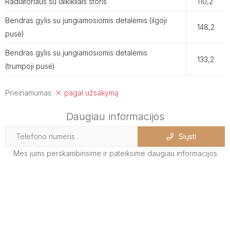
Radiatoriaus su laikikliais storis
110,2
Bendras gylis su jungiamosiomis detalėmis (ilgoji
148,2
pusė)
Bendras gylis su jungiamosiomis detalėmis
133,2
(trumpoji pusė)
Prieinamumas:
pagal užsakymą
Daugiau informacijos
Siųsti
Mes jums perskambinsime ir pateiksime daugiau informacijos