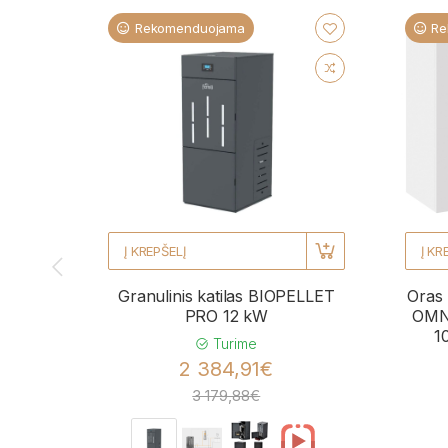
Rekomenduojama
Re
Į KREPŠELĮ
Į KR
Granulinis katilas BIOPELLET
Oras 
PRO 12 kW
OMNI
1
Turime
2 384,91€
3 179,88€