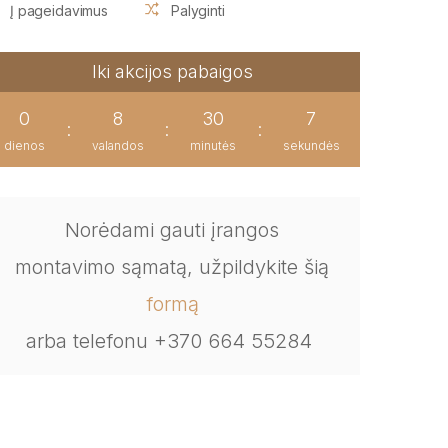
Į pageidavimus
Palyginti
Iki akcijos pabaigos
0
8
30
6
:
:
:
dienos
valandos
minutės
sekundės
Norėdami gauti įrangos
montavimo sąmatą, užpildykite šią
formą
arba telefonu +370 664 55284