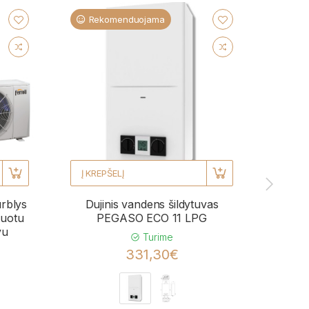
Rekomenduojama
Re
Į KREPŠELĮ
Į KRE
urblys
Dujinis vandens šildytuvas
Kond
uotu
PEGASO ECO 11 LPG
BL
vu
momen
Turime
331,30€