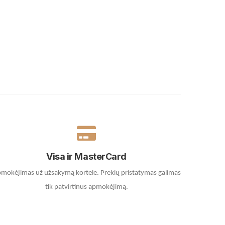
Visa ir MasterCard
mokėjimas už užsakymą kortele.
Prekių pristatymas galimas
tik patvirtinus apmokėjimą.