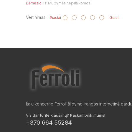
Dėmesio:
HTML žymės nepalaikomos!
Vertinimas
Prastai
Gerai
Italų koncerno Ferroli šildymo įrangos internetinė pard
Vis dar turite klausimų? Paskambink mums!
+370 664 55284