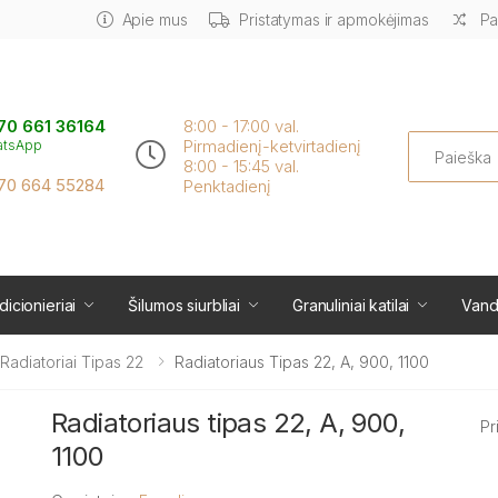
Apie mus
Pristatymas ir apmokėjimas
Pa
70 661 36164
8:00 - 17:00 val.
Search
Pirmadienį-ketvirtadienį
atsApp
8:00 - 15:45 val.
70 664 55284
Penktadienį
icionieriai
Šilumos siurbliai
Granuliniai katilai
Vand
i Radiatoriai Tipas 22
Radiatoriaus Tipas 22, A, 900, 1100
Radiatoriaus tipas 22, A, 900,
Pr
1100