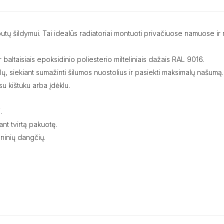
mų, butų šildymui. Tai idealūs radiatoriai montuoti privačiuose namuos
 baltaisiais epoksidinio poliesterio milteliniais dažais RAL 9016.
nalų, siekiant sumažinti šilumos nuostolius ir pasiekti maksimalų našumą.
u kištuku arba įdėklu.
.
nt tvirtą pakuotę.
ninių dangčių.