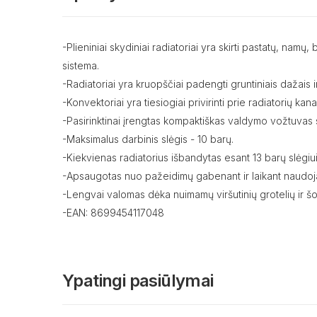
-Plieniniai skydiniai radiatoriai yra skirti pastatų, na
sistema.
-Radiatoriai yra kruopščiai padengti gruntiniais dažais ir
-Konvektoriai yra tiesiogiai privirinti prie radiatorių ka
-Pasirinktinai įrengtas kompaktiškas valdymo vožtuvas s
-Maksimalus darbinis slėgis - 10 barų.
-Kiekvienas radiatorius išbandytas esant 13 barų slėgiui
-Apsaugotas nuo pažeidimų gabenant ir laikant naudoja
-Lengvai valomas dėka nuimamų viršutinių grotelių ir šo
-EAN: 8699454117048
Ypatingi pasiūlymai