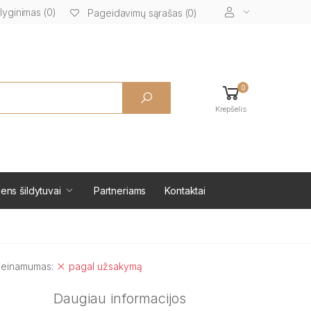
lyginimas (0)
Pageidavimų sąrašas (0)
0
Krepšelis
ens šildytuvai
Partneriams
Kontaktai
ieinamumas:
pagal užsakymą
Daugiau informacijos