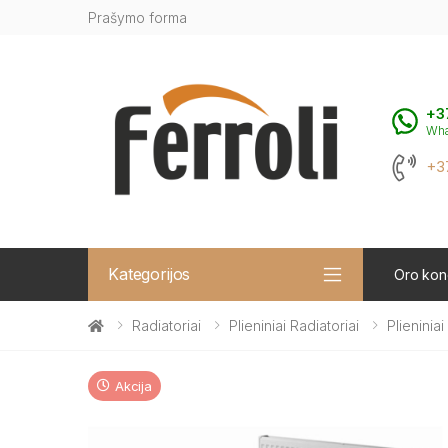
Prašymo forma
+3
Wh
+3
Kategorijos
Oro kond
Radiatoriai
Plieniniai Radiatoriai
Plieninia
Akcija