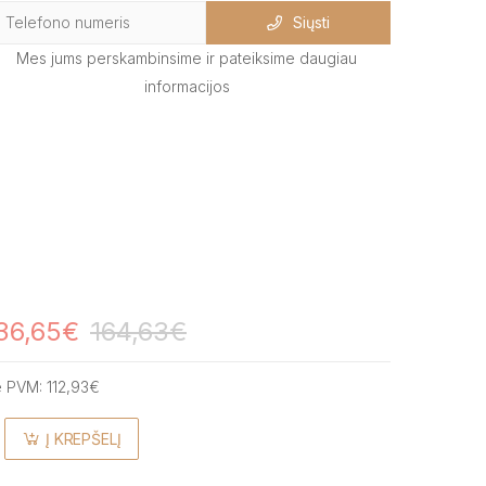
Siųsti
Mes jums perskambinsime ir pateiksime daugiau
informacijos
36,65€
164,63€
e PVM:
112,93€
Į KREPŠELĮ