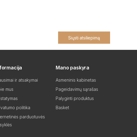
Siųsti atsiliepimą
nformacija
Mano paskyra
ausimai ir atsakymai
Asmeninis kabinetas
ie mus
Pageidavimų sąrašas
istatymas
Palyginti produktus
ivatumo politika
Basket
ternetinės parduotuvės
isyklės