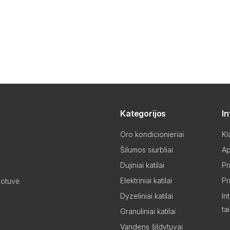
Kategorijos
I
Oro kondicionieriai
Kl
Šilumos siurbliai
Ap
Dujiniai katilai
Pr
Elektriniai katilai
Pr
uotuvė
Dyzeliniai katilai
In
ta
Granuliniai katilai
Vandens šildytuvai