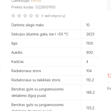
Gamintojas:
Ferroli
Prekės kodas: G229001100
0 apžvalgos(-ų)
Darbinis slėgis maks
10
Sekcijos šiluminė galia, kai t =50 °C
2623
Ilgis
1100
Aukštis
900
Kaiščiai
4
Radiatoriaus storis
104
1
Radiatoriaus su laikikliais storis
110,2
B
Bendras gylis su jungiamosiomis
148,2
detalėmis (ilgoji pusė)
Bendras gylis su jungiamosiomis
133,2