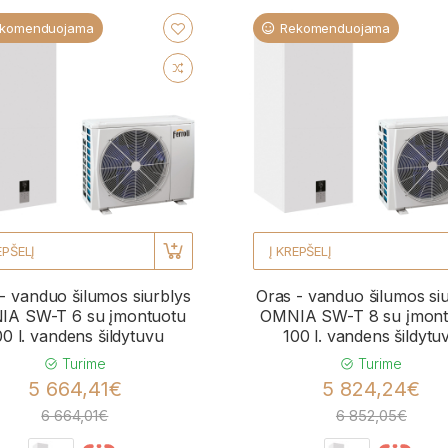
komenduojama
Rekomenduojama
EPŠELĮ
Į KREPŠELĮ
- vanduo šilumos siurblys
Oras - vanduo šilumos si
A SW-T 6 su įmontuotu
OMNIA SW-T 8 su įmont
00 l. vandens šildytuvu
100 l. vandens šildytu
Turime
Turime
5 664,41€
5 824,24€
6 664,01€
6 852,05€