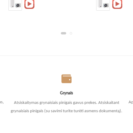
Grynais
us,
Ap
Atsiskaitymas grynaisiais pinigais gavus prekes. A
tsiskaitant
grynaisiais pinigais (su savimi turite turėti asmens dokumentą).