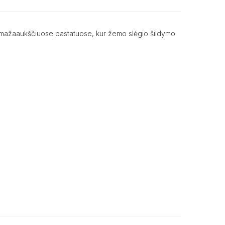
e ir mažaaukščiuose pastatuose, kur žemo slėgio šildymo