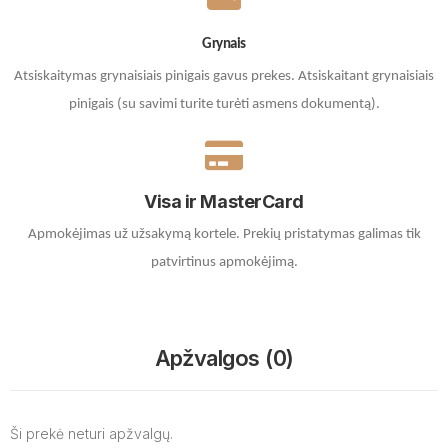
Grynais
Atsiskaitymas grynaisiais pinigais gavus prekes. A
tsiskaitant grynaisiais
pinigais (su savimi turite turėti asmens dokumentą).
Visa ir MasterCard
Apmokėjimas už užsakymą kortele.
Prekių pristatymas galimas tik
patvirtinus apmokėjimą.
Apžvalgos (0)
Ši prekė neturi apžvalgų.