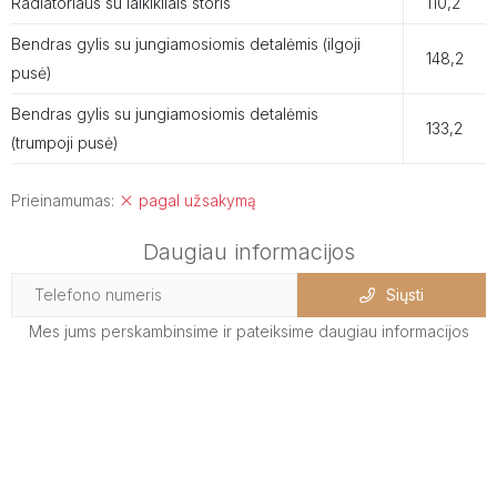
Radiatoriaus su laikikliais storis
110,2
Bendras gylis su jungiamosiomis detalėmis (ilgoji
148,2
pusė)
Bendras gylis su jungiamosiomis detalėmis
133,2
(trumpoji pusė)
Prieinamumas:
pagal užsakymą
Daugiau informacijos
Siųsti
Mes jums perskambinsime ir pateiksime daugiau informacijos