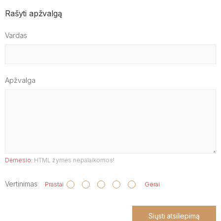
Rašyti apžvalgą
Vardas
Apžvalga
Dėmesio:
HTML žymės nepalaikomos!
Vertinimas
Prastai
Gerai
Siųsti atsiliepimą