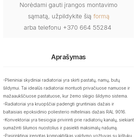
Norėdami gauti įrangos montavimo
sąmatą, užpildykite šią
formą
arba telefonu +370 664 55284
Aprašymas
-Plieniniai skydiniai radiatoriai yra skirti pastatų, namų, butų
šildymui. Tai idealūs radiatoriai montuoti privačiuose namuose ir
mažaaukščiuose pastatuose, kur žemo slėgio šildymo sistema.
-Radiatoriai yra kruopščiai padengti gruntiniais dažais ir
baltaisiais epoksidinio poliesterio milteliniais dažais RAL 9016.
-Konvektoriai yra tiesiogiai privirinti prie radiatorių kanalų, siekiant
sumažinti šilumos nuostolius ir pasiekti maksimalų našumą.
-Pasirinktinai įrengtas kompaktiškas valdymo vožtuvas su kištuku