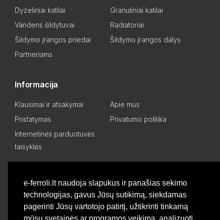
Dyzeliniai katilai
Granuliniai katilai
Vandens šildytuvai
Radiatoriai
Šildymo įrangos priedai
Šildymo įrangos dalys
Partneriams
Informacija
Klausimai ir atsakymai
Apie mus
Pristatymas
Privatumo politika
Internetinės parduotuvės
taisyklės
Mano paskyra
e-ferroli.lt naudoja slapukus ir panašias sekimo
technologijas, gavus Jūsų sutikimą, siekdamas
Asmeninis kabinetas
Pageidavimų sąrašas
pagerinti Jūsų vartotojo patirtį, užtikrinti tinkamą
Palyginti produktus
Basket
mūsų svetainės ar programos veikimą, analizuoti