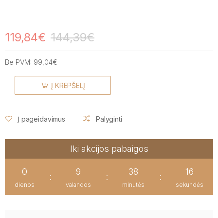
119,84€
144,39€
Be PVM:
99,04€
Į KREPŠELĮ
Į pageidavimus
Palyginti
Iki akcijos pabaigos
0
9
38
16
:
:
:
dienos
valandos
minutės
sekundės