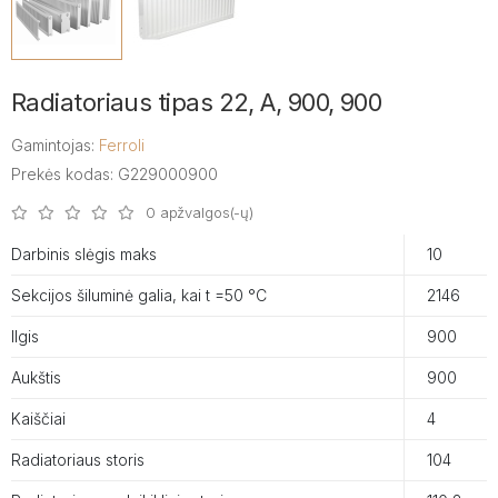
Radiatoriaus tipas 22, A, 900, 900
Gamintojas:
Ferroli
Prekės kodas: G229000900
0 apžvalgos(-ų)
Darbinis slėgis maks
10
Sekcijos šiluminė galia, kai t =50 °C
2146
Ilgis
900
Aukštis
900
Kaiščiai
4
Radiatoriaus storis
104