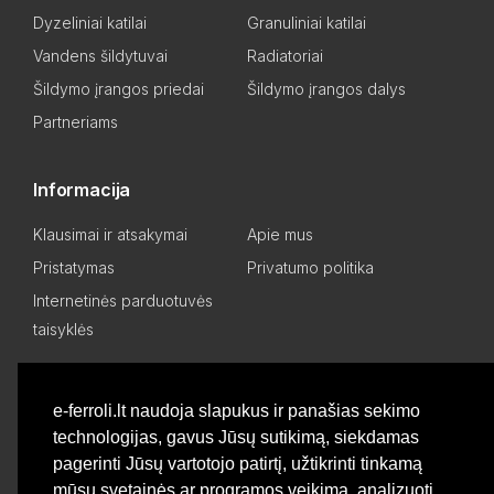
Dyzeliniai katilai
Granuliniai katilai
Vandens šildytuvai
Radiatoriai
Šildymo įrangos priedai
Šildymo įrangos dalys
Partneriams
Informacija
Klausimai ir atsakymai
Apie mus
Pristatymas
Privatumo politika
Internetinės parduotuvės
taisyklės
Mano paskyra
e-ferroli.lt naudoja slapukus ir panašias sekimo
technologijas, gavus Jūsų sutikimą, siekdamas
Asmeninis kabinetas
Pageidavimų sąrašas
pagerinti Jūsų vartotojo patirtį, užtikrinti tinkamą
Palyginti produktus
Basket
mūsų svetainės ar programos veikimą, analizuoti