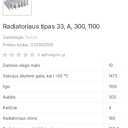
Radiatoriaus tipas 33, A, 300, 1100
Gamintojas:
Ferroli
Prekės kodas: G333001100
0 apžvalgos(-ų)
Darbinis slėgis maks
10
Sekcijos šiluminė galia, kai t =50 °C
1473
Ilgis
1100
Aukštis
300
Kaiščiai
4
Radiatoriaus storis
160