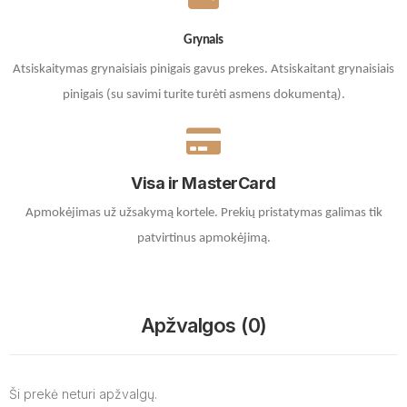
Grynais
Atsiskaitymas grynaisiais pinigais gavus prekes. A
tsiskaitant grynaisiais
pinigais (su savimi turite turėti asmens dokumentą).
Visa ir MasterCard
Apmokėjimas už užsakymą kortele.
Prekių pristatymas galimas tik
patvirtinus apmokėjimą.
Apžvalgos (0)
Ši prekė neturi apžvalgų.