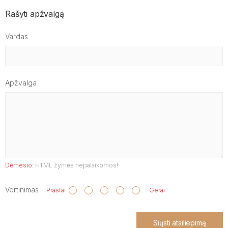
Rašyti apžvalgą
Vardas
Apžvalga
Dėmesio:
HTML žymės nepalaikomos!
Vertinimas
Prastai
Gerai
Siųsti atsiliepimą