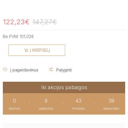
122,23€
147,27€
Be PVM:
101,02€
Į KREPŠELĮ
Į pageidavimus
Palyginti
Iki akcijos pabaigos
0
9
43
39
:
:
:
dienos
valandos
minutės
sekundės