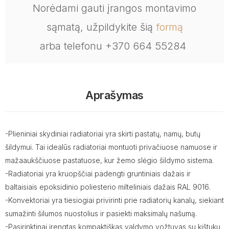
Norėdami gauti įrangos montavimo
sąmatą, užpildykite šią
formą
arba telefonu +370 664 55284
Aprašymas
-Plieniniai skydiniai radiatoriai yra skirti pastatų, namų, butų
šildymui. Tai idealūs radiatoriai montuoti privačiuose namuose ir
mažaaukščiuose pastatuose, kur žemo slėgio šildymo sistema.
-Radiatoriai yra kruopščiai padengti gruntiniais dažais ir
baltaisiais epoksidinio poliesterio milteliniais dažais RAL 9016.
-Konvektoriai yra tiesiogiai privirinti prie radiatorių kanalų, siekiant
sumažinti šilumos nuostolius ir pasiekti maksimalų našumą.
-Pasirinktinai įrengtas kompaktiškas valdymo vožtuvas su kištuku