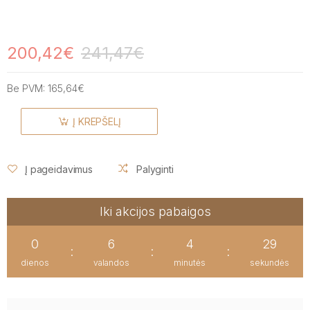
200,42€
241,47€
Be PVM:
165,64€
Į KREPŠELĮ
Į pageidavimus
Palyginti
Iki akcijos pabaigos
0
6
4
28
:
:
:
dienos
valandos
minutės
sekundės