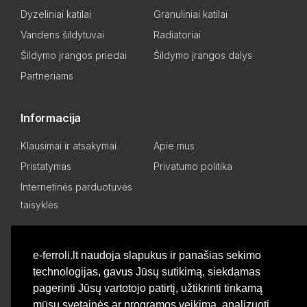
Dyzeliniai katilai
Granuliniai katilai
Vandens šildytuvai
Radiatoriai
Šildymo įrangos priedai
Šildymo įrangos dalys
Partneriams
Informacija
Klausimai ir atsakymai
Apie mus
Pristatymas
Privatumo politika
Internetinės parduotuvės
taisyklės
Mano paskyra
e-ferroli.lt naudoja slapukus ir panašias sekimo
technologijas, gavus Jūsų sutikimą, siekdamas
Asmeninis kabinetas
Pageidavimų sąrašas
pagerinti Jūsų vartotojo patirtį, užtikrinti tinkamą
Palyginti produktus
Basket
mūsų svetainės ar programos veikimą, analizuoti