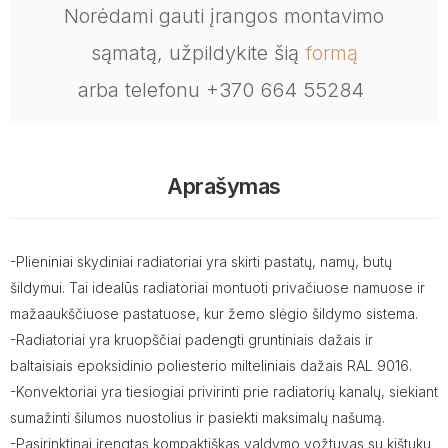
Norėdami gauti įrangos montavimo
sąmatą, užpildykite šią
formą
arba telefonu +370 664 55284
Aprašymas
-Plieniniai skydiniai radiatoriai yra skirti pastatų, namų, butų
šildymui. Tai idealūs radiatoriai montuoti privačiuose namuose ir
mažaaukščiuose pastatuose, kur žemo slėgio šildymo sistema.
-Radiatoriai yra kruopščiai padengti gruntiniais dažais ir
baltaisiais epoksidinio poliesterio milteliniais dažais RAL 9016.
-Konvektoriai yra tiesiogiai privirinti prie radiatorių kanalų, siekiant
sumažinti šilumos nuostolius ir pasiekti maksimalų našumą.
-Pasirinktinai įrengtas kompaktiškas valdymo vožtuvas su kištuku