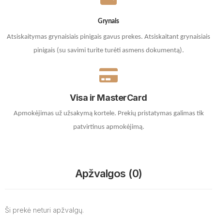
Grynais
Atsiskaitymas grynaisiais pinigais gavus prekes. A
tsiskaitant grynaisiais
pinigais (su savimi turite turėti asmens dokumentą).
Visa ir MasterCard
Apmokėjimas už užsakymą kortele.
Prekių pristatymas galimas tik
patvirtinus apmokėjimą.
Apžvalgos (0)
Ši prekė neturi apžvalgų.