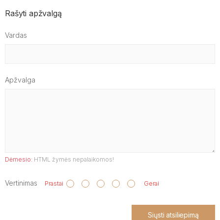
Rašyti apžvalgą
Vardas
Apžvalga
Dėmesio:
HTML žymės nepalaikomos!
Vertinimas
Prastai
Gerai
Siųsti atsiliepimą