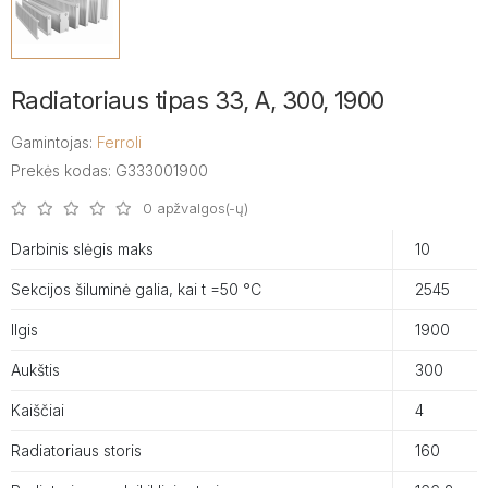
Radiatoriaus tipas 33, A, 300, 1900
Gamintojas:
Ferroli
Prekės kodas: G333001900
0 apžvalgos(-ų)
Darbinis slėgis maks
10
Sekcijos šiluminė galia, kai t =50 °C
2545
Ilgis
1900
Aukštis
300
Kaiščiai
4
Radiatoriaus storis
160