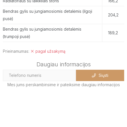
Radiatoriaus su laikikliais storis
166,2
Bendras gylis su jungiamosiomis detalėmis (ilgoji
204,2
pusė)
Bendras gylis su jungiamosiomis detalėmis
189,2
(trumpoji pusė)
Prieinamumas:
pagal užsakymą
Daugiau informacijos
Siųsti
Mes jums perskambinsime ir pateiksime daugiau informacijos