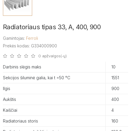
Radiatoriaus tipas 33, A, 400, 900
Gamintojas:
Ferroli
Prekės kodas: G334000900
0 apžvalgos(-ų)
Darbinis slėgis maks
10
Sekcijos šiluminė galia, kai t =50 °C
1551
Ilgis
900
Aukštis
400
Kaiščiai
4
Radiatoriaus storis
160