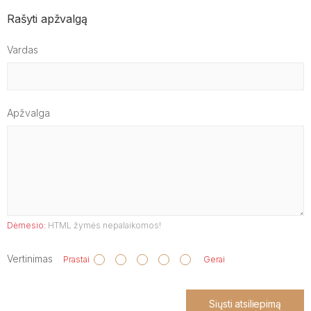
Rašyti apžvalgą
Vardas
Apžvalga
Dėmesio:
HTML žymės nepalaikomos!
Vertinimas
Prastai
Gerai
Siųsti atsiliepimą