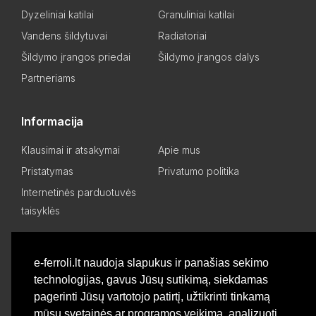
Dyzeliniai katilai
Granuliniai katilai
Vandens šildytuvai
Radiatoriai
Šildymo įrangos priedai
Šildymo įrangos dalys
Partneriams
Informacija
Klausimai ir atsakymai
Apie mus
Pristatymas
Privatumo politika
Internetinės parduotuvės
taisyklės
Mano paskyra
e-ferroli.lt naudoja slapukus ir panašias sekimo
technologijas, gavus Jūsų sutikimą, siekdamas
Asmeninis kabinetas
Pageidavimų sąrašas
pagerinti Jūsų vartotojo patirtį, užtikrinti tinkamą
Palyginti produktus
Basket
mūsų svetainės ar programos veikimą, analizuoti