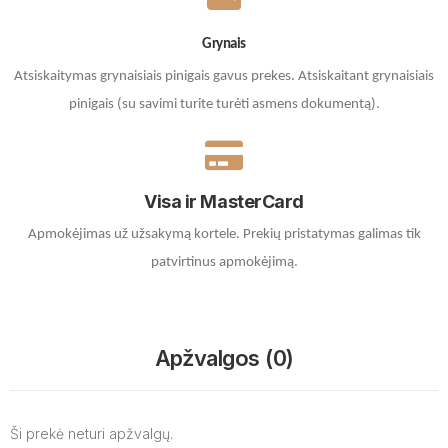
Grynais
Atsiskaitymas grynaisiais pinigais gavus prekes. A
tsiskaitant grynaisiais
pinigais (su savimi turite turėti asmens dokumentą).
Visa ir MasterCard
Apmokėjimas už užsakymą kortele.
Prekių pristatymas galimas tik
patvirtinus apmokėjimą.
Apžvalgos (0)
Ši prekė neturi apžvalgų.