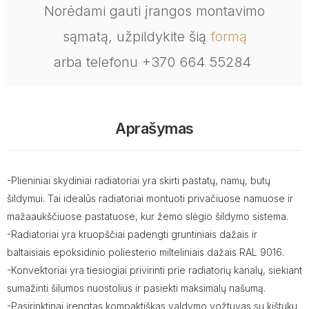
Norėdami gauti įrangos montavimo
sąmatą, užpildykite šią
formą
arba telefonu +370 664 55284
Aprašymas
-Plieniniai skydiniai radiatoriai yra skirti pastatų, namų, butų
šildymui. Tai idealūs radiatoriai montuoti privačiuose namuose ir
mažaaukščiuose pastatuose, kur žemo slėgio šildymo sistema.
-Radiatoriai yra kruopščiai padengti gruntiniais dažais ir
baltaisiais epoksidinio poliesterio milteliniais dažais RAL 9016.
-Konvektoriai yra tiesiogiai privirinti prie radiatorių kanalų, siekiant
sumažinti šilumos nuostolius ir pasiekti maksimalų našumą.
-Pasirinktinai įrengtas kompaktiškas valdymo vožtuvas su kištuku