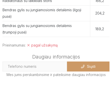
Radiatoriaus su laikikliais storis
166,2
Bendras gylis su jungiamosiomis detalėmis (ilgoji
204,2
pusė)
Bendras gylis su jungiamosiomis detalėmis
189,2
(trumpoji pusė)
Prieinamumas:
pagal užsakymą
Daugiau informacijos
Siųsti
Mes jums perskambinsime ir pateiksime daugiau informacijos