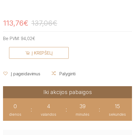
113,76€
137,06€
Be PVM:
94,02€
Į KREPŠELĮ
Į pageidavimus
Palyginti
Iki akcijos pabaigos
0
4
39
15
:
:
:
dienos
valandos
minutės
sekundės