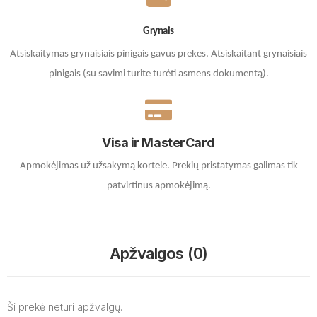
Grynais
Atsiskaitymas grynaisiais pinigais gavus prekes. A
tsiskaitant grynaisiais
pinigais (su savimi turite turėti asmens dokumentą).
Visa ir MasterCard
Apmokėjimas už užsakymą kortele.
Prekių pristatymas galimas tik
patvirtinus apmokėjimą.
Apžvalgos (0)
Ši prekė neturi apžvalgų.