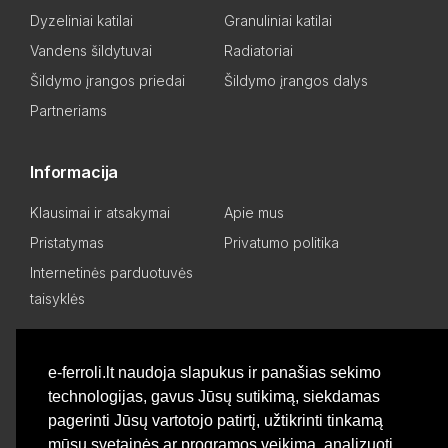
Dyzeliniai katilai
Granuliniai katilai
Vandens šildytuvai
Radiatoriai
Šildymo įrangos priedai
Šildymo įrangos dalys
Partneriams
Informacija
Klausimai ir atsakymai
Apie mus
Pristatymas
Privatumo politika
Internetinės parduotuvės
taisyklės
Mano paskyra
e-ferroli.lt naudoja slapukus ir panašias sekimo
technologijas, gavus Jūsų sutikimą, siekdamas
Asmeninis kabinetas
Pageidavimų sąrašas
pagerinti Jūsų vartotojo patirtį, užtikrinti tinkamą
Palyginti produktus
Basket
mūsų svetainės ar programos veikimą, analizuoti