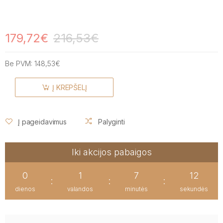
179,72€
216,53€
Be PVM:
148,53€
Į KREPŠELĮ
Į pageidavimus
Palyginti
Iki akcijos pabaigos
0
1
7
12
:
:
:
dienos
valandos
minutės
sekundės