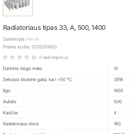
Radiatoriaus tipas 33, A, 500, 1400
Gamintojas:
Ferroli
Prekės kodas: G335001400
0 apžvalgos(-ų)
Darbinis slėgis maks
10
Sekcijos šiluminė galia, kai t =50 °C
2916
Ilgis
1400
Aukštis
500
Kaiščiai
4
Radiatoriaus storis
160