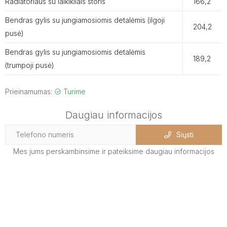
Radiatoriaus su laikikliais storis
166,2
Bendras gylis su jungiamosiomis detalėmis (ilgoji
204,2
pusė)
Bendras gylis su jungiamosiomis detalėmis
189,2
(trumpoji pusė)
Prieinamumas:
Turime
Daugiau informacijos
Siųsti
Mes jums perskambinsime ir pateiksime daugiau informacijos