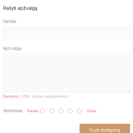
Rašyti apžvalgą
Vardas
Apžvalga
Dėmesio:
HTML žymės nepalaikomos!
Vertinimas
Prastai
Gerai
Siųsti atsiliepimą