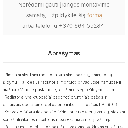
Norėdami gauti įrangos montavimo
sąmatą, užpildykite šią
formą
arba telefonu +370 664 55284
Aprašymas
-Plieniniai skydiniai radiatoriai yra skirti pastatų, namų, butų
šildymui. Tai idealūs radiatoriai montuoti privačiuose namuose ir
mažaaukščiuose pastatuose, kur žemo slėgio šildymo sistema.
-Radiatoriai yra kruopščiai padengti gruntiniais dažais ir
baltaisiais epoksidinio poliesterio milteliniais dažais RAL 9016.
-Konvektoriai yra tiesiogiai privirinti prie radiatorių kanalų, siekiant
sumažinti šilumos nuostolius ir pasiekti maksimalų našumą.
-Pasirinktinai įrengtas kompaktiškas valdymo vožtuvas su kištuku