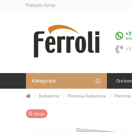
Prašymo forma
+3
Wh
+3
Kategorijos
Oro kond
Radiatoriai
Plieniniai Radiatoriai
Plieninia
Akcija