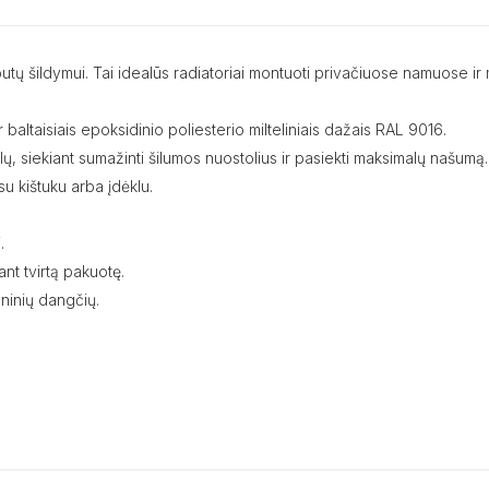
mų, butų šildymui. Tai idealūs radiatoriai montuoti privačiuose namuos
 baltaisiais epoksidinio poliesterio milteliniais dažais RAL 9016.
nalų, siekiant sumažinti šilumos nuostolius ir pasiekti maksimalų našumą.
u kištuku arba įdėklu.
.
nt tvirtą pakuotę.
ninių dangčių.