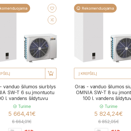
komenduojama
Rekomenduojama
EPŠELĮ
Į KREPŠELĮ
- vanduo šilumos siurblys
Oras - vanduo šilumos si
A SW-T 6 su įmontuotu
OMNIA SW-T 8 su įmont
00 l. vandens šildytuvu
100 l. vandens šildytu
Turime
Turime
5 664,41€
5 824,24€
6 664,01€
6 852,05€