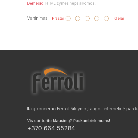
Dėmesio:
HTML žymės nepalaikomos!
Vertinimas
Prastai
Gerai
Italų koncerno Ferroli šildymo įrangos internetinė pard
Vis dar turite klausimų? Paskambink mums!
+370 664 55284