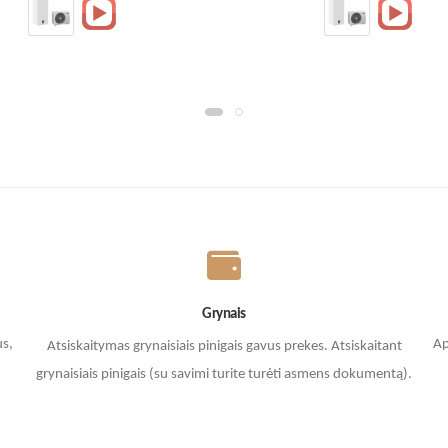
Grynais
us,
Ap
Atsiskaitymas grynaisiais pinigais gavus prekes. A
tsiskaitant
grynaisiais pinigais (su savimi turite turėti asmens dokumentą).