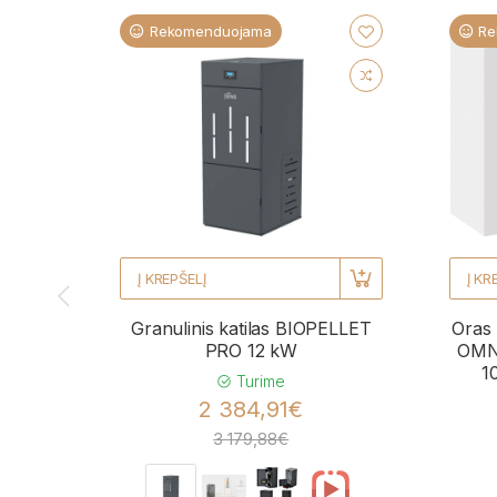
Rekomenduojama
Re
Į KREPŠELĮ
Į KR
Granulinis katilas BIOPELLET
Oras 
PRO 12 kW
OMNI
1
Turime
2 384,91€
3 179,88€