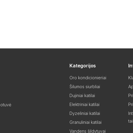
Kategorijos
I
Oro kondicionieriai
Kl
Šilumos siurbliai
Ap
Dujiniai katilai
Pr
Elektriniai katilai
Pr
uotuvė
Dyzeliniai katilai
In
ta
Granuliniai katilai
Vandens šildytuvai