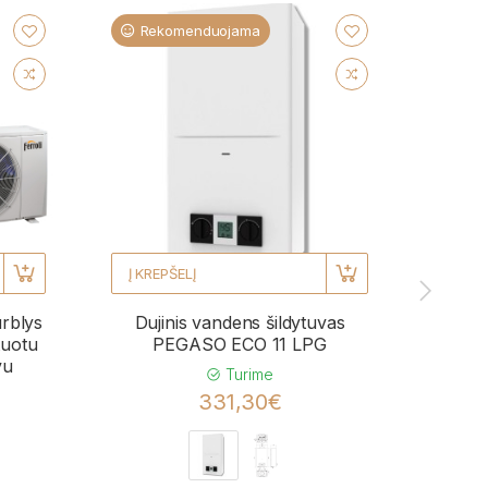
Rekomenduojama
Re
Į KREPŠELĮ
Į KRE
urblys
Dujinis vandens šildytuvas
Kond
uotu
PEGASO ECO 11 LPG
BL
vu
momen
Turime
331,30€