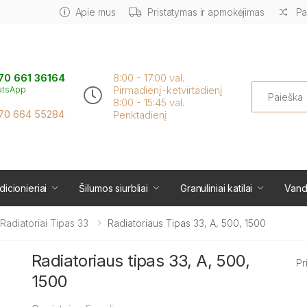
Apie mus
Pristatymas ir apmokėjimas
Pa
70 661 36164
8:00 - 17:00 val.
Search
Pirmadienį-ketvirtadienį
atsApp
8:00 - 15:45 val.
70 664 55284
Penktadienį
icionieriai
Šilumos siurbliai
Granuliniai katilai
Vand
i Radiatoriai Tipas 33
Radiatoriaus Tipas 33, A, 500, 1500
Radiatoriaus tipas 33, A, 500,
Pr
1500