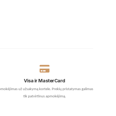
Visa ir MasterCard
mokėjimas už užsakymą kortele.
Prekių pristatymas galimas
tik patvirtinus apmokėjimą.