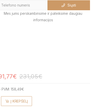
Siųsti
Mes jums perskambinsime ir pateiksime daugiau
informacijos
91,77€
231,05€
e PVM:
158,49€
Į KREPŠELĮ