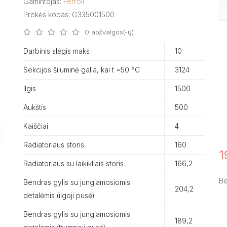
Gamintojas:
Ferroli
Prekės kodas: G335001500
0 apžvalgos(-ų)
Darbinis slėgis maks
10
Sekcijos šiluminė galia, kai t =50 °C
3124
Ilgis
1500
Aukštis
500
Kaiščiai
4
Radiatoriaus storis
160
1
Radiatoriaus su laikikliais storis
166,2
B
Bendras gylis su jungiamosiomis
204,2
detalėmis (ilgoji pusė)
Bendras gylis su jungiamosiomis
189,2