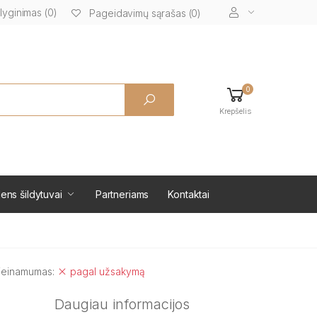
lyginimas (0)
Pageidavimų sąrašas (0)
0
Krepšelis
ens šildytuvai
Partneriams
Kontaktai
ieinamumas:
pagal užsakymą
Daugiau informacijos