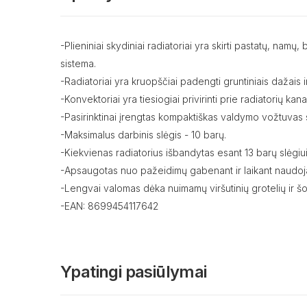
-Plieniniai skydiniai radiatoriai yra skirti pastatų, na
sistema.
-Radiatoriai yra kruopščiai padengti gruntiniais dažais ir
-Konvektoriai yra tiesiogiai privirinti prie radiatorių ka
-Pasirinktinai įrengtas kompaktiškas valdymo vožtuvas s
-Maksimalus darbinis slėgis - 10 barų.
-Kiekvienas radiatorius išbandytas esant 13 barų slėgiui
-Apsaugotas nuo pažeidimų gabenant ir laikant naudoja
-Lengvai valomas dėka nuimamų viršutinių grotelių ir šo
-EAN: 8699454117642
Ypatingi pasiūlymai