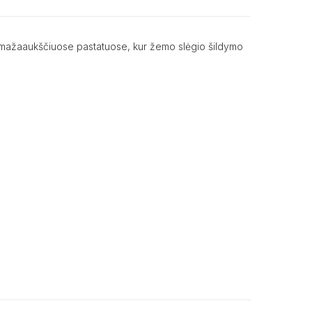
e ir mažaaukščiuose pastatuose, kur žemo slėgio šildymo