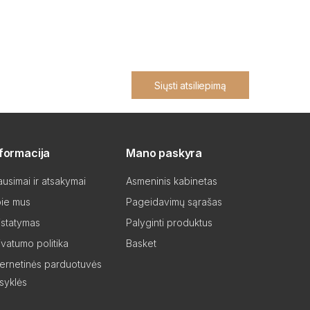
Siųsti atsiliepimą
nformacija
Mano paskyra
ausimai ir atsakymai
Asmeninis kabinetas
ie mus
Pageidavimų sąrašas
istatymas
Palyginti produktus
ivatumo politika
Basket
ternetinės parduotuvės
isyklės