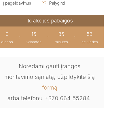
Į pageidavimus
Palyginti
Iki akcijos pabaigos
0
15
35
53
:
:
:
dienos
valandos
minutės
sekundės
Norėdami gauti įrangos
montavimo sąmatą, užpildykite šią
formą
arba telefonu +370 664 55284