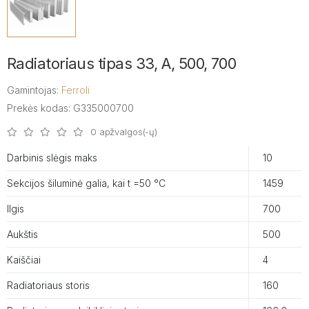
Radiatoriaus tipas 33, A, 500, 700
Gamintojas:
Ferroli
Prekės kodas: G335000700
0 apžvalgos(-ų)
Darbinis slėgis maks
10
Sekcijos šiluminė galia, kai t =50 °C
1459
Ilgis
700
Aukštis
500
Kaiščiai
4
Radiatoriaus storis
160