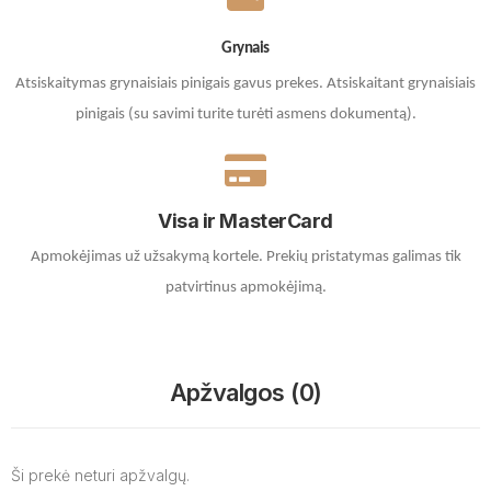
Grynais
Atsiskaitymas grynaisiais pinigais gavus prekes. A
tsiskaitant grynaisiais
pinigais (su savimi turite turėti asmens dokumentą).
Visa ir MasterCard
Apmokėjimas už užsakymą kortele.
Prekių pristatymas galimas tik
patvirtinus apmokėjimą.
Apžvalgos (0)
Ši prekė neturi apžvalgų.