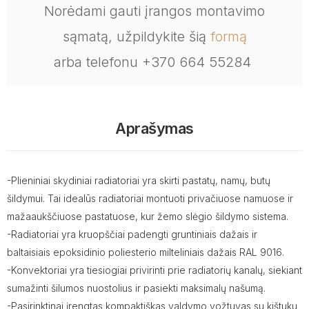
Norėdami gauti įrangos montavimo
sąmatą, užpildykite šią
formą
arba telefonu +370 664 55284
Aprašymas
-Plieniniai skydiniai radiatoriai yra skirti pastatų, namų, butų
šildymui. Tai idealūs radiatoriai montuoti privačiuose namuose ir
mažaaukščiuose pastatuose, kur žemo slėgio šildymo sistema.
-Radiatoriai yra kruopščiai padengti gruntiniais dažais ir
baltaisiais epoksidinio poliesterio milteliniais dažais RAL 9016.
-Konvektoriai yra tiesiogiai privirinti prie radiatorių kanalų, siekiant
sumažinti šilumos nuostolius ir pasiekti maksimalų našumą.
-Pasirinktinai įrengtas kompaktiškas valdymo vožtuvas su kištuku