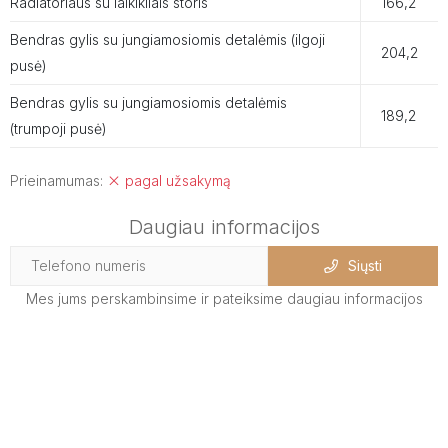
Radiatoriaus su laikikliais storis
166,2
Bendras gylis su jungiamosiomis detalėmis (ilgoji
204,2
pusė)
Bendras gylis su jungiamosiomis detalėmis
189,2
(trumpoji pusė)
Prieinamumas:
pagal užsakymą
Daugiau informacijos
Siųsti
Mes jums perskambinsime ir pateiksime daugiau informacijos