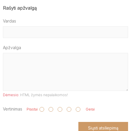
Rašyti apžvalgą
Vardas
Apžvalga
Dėmesio:
HTML žymės nepalaikomos!
Vertinimas
Prastai
Gerai
Siųsti atsiliepimą