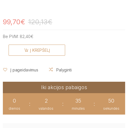
99,70€
120,13€
Be PVM:
82,40€
Į KREPŠELĮ
Į pageidavimus
Palyginti
Iki akcijos pabaigos
0
2
35
49
:
:
:
dienos
valandos
minutės
sekundės