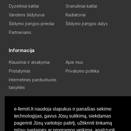
Dyzeliniai katilai
Granuliniai katilai
Vandens šildytuvai
Radiatoriai
Šildymo įrangos priedai
Šildymo įrangos dalys
Partneriams
Informacija
Klausimai ir atsakymai
Apie mus
Pristatymas
Privatumo politika
Internetinės parduotuvės
taisyklės
Mano paskyra
e-ferroli.lt naudoja slapukus ir panašias sekimo
technologijas, gavus Jūsų sutikimą, siekdamas
Asmeninis kabinetas
Pageidavimų sąrašas
pagerinti Jūsų vartotojo patirtį, užtikrinti tinkamą
Palyginti produktus
Basket
mūsų svetainės ar programos veikimą, analizuoti