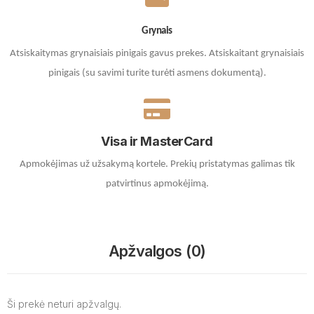
Grynais
Atsiskaitymas grynaisiais pinigais gavus prekes. A
tsiskaitant grynaisiais
pinigais (su savimi turite turėti asmens dokumentą).
Visa ir MasterCard
Apmokėjimas už užsakymą kortele.
Prekių pristatymas galimas tik
patvirtinus apmokėjimą.
Apžvalgos (0)
Ši prekė neturi apžvalgų.