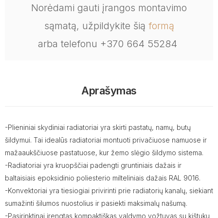
Norėdami gauti įrangos montavimo
sąmatą, užpildykite šią
formą
arba telefonu +370 664 55284
Aprašymas
-Plieniniai skydiniai radiatoriai yra skirti pastatų, namų, butų
šildymui. Tai idealūs radiatoriai montuoti privačiuose namuose ir
mažaaukščiuose pastatuose, kur žemo slėgio šildymo sistema.
-Radiatoriai yra kruopščiai padengti gruntiniais dažais ir
baltaisiais epoksidinio poliesterio milteliniais dažais RAL 9016.
-Konvektoriai yra tiesiogiai privirinti prie radiatorių kanalų, siekiant
sumažinti šilumos nuostolius ir pasiekti maksimalų našumą.
-Pasirinktinai įrengtas kompaktiškas valdymo vožtuvas su kištuku