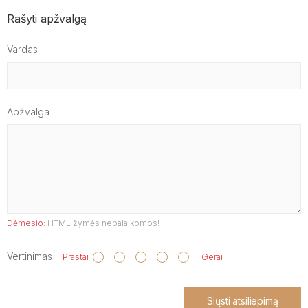
Rašyti apžvalgą
Vardas
Apžvalga
Dėmesio:
HTML žymės nepalaikomos!
Vertinimas
Prastai
Gerai
Siųsti atsiliepimą