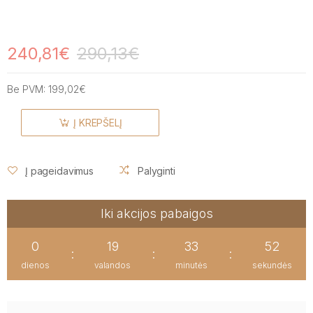
240,81€
290,13€
Be PVM:
199,02€
Į KREPŠELĮ
Į pageidavimus
Palyginti
Iki akcijos pabaigos
0
19
33
51
:
:
:
dienos
valandos
minutės
sekundės