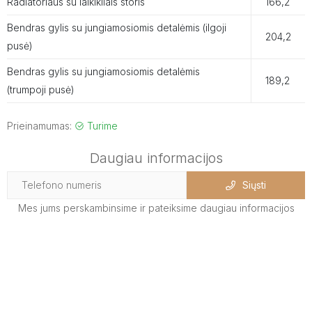
Radiatoriaus su laikikliais storis
166,2
Bendras gylis su jungiamosiomis detalėmis (ilgoji
204,2
pusė)
Bendras gylis su jungiamosiomis detalėmis
189,2
(trumpoji pusė)
Prieinamumas:
Turime
Daugiau informacijos
Siųsti
Mes jums perskambinsime ir pateiksime daugiau informacijos