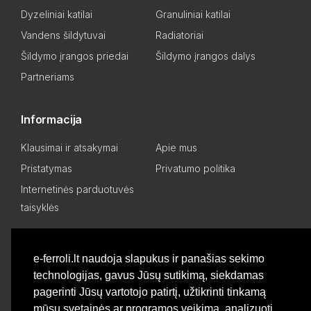
Dyzeliniai katilai
Granuliniai katilai
Vandens šildytuvai
Radiatoriai
Šildymo įrangos priedai
Šildymo įrangos dalys
Partneriams
Informacija
Klausimai ir atsakymai
Apie mus
Pristatymas
Privatumo politika
Internetinės parduotuvės
taisyklės
Mano paskyra
e-ferroli.lt naudoja slapukus ir panašias sekimo
technologijas, gavus Jūsų sutikimą, siekdamas
Asmeninis kabinetas
Pageidavimų sąrašas
pagerinti Jūsų vartotojo patirtį, užtikrinti tinkamą
Palyginti produktus
Basket
mūsų svetainės ar programos veikimą, analizuoti