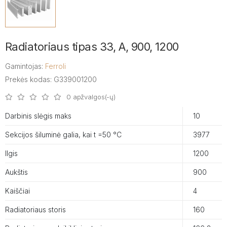
Radiatoriaus tipas 33, A, 900, 1200
Gamintojas:
Ferroli
Prekės kodas: G339001200
0 apžvalgos(-ų)
Darbinis slėgis maks
10
Sekcijos šiluminė galia, kai t =50 °C
3977
Ilgis
1200
Aukštis
900
Kaiščiai
4
Radiatoriaus storis
160