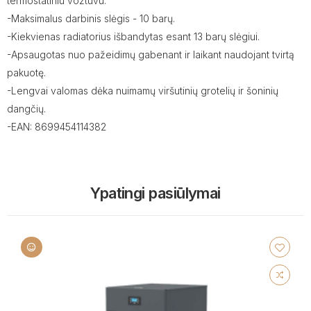
termostatiniu vožtuvu.
-Maksimalus darbinis slėgis - 10 barų.
-Kiekvienas radiatorius išbandytas esant 13 barų slėgiui.
-Apsaugotas nuo pažeidimų gabenant ir laikant naudojant tvirtą
pakuotę.
-Lengvai valomas dėka nuimamų viršutinių grotelių ir šoninių
dangčių.
-EAN: 8699454114382
Ypatingi pasiūlymai