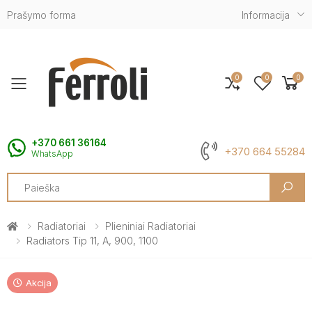
Prašymo forma
Informacija
0
0
0
Toggle mobile menu
+370 661 36164
+370 664 55284
WhatsApp
Search
Radiatoriai
Plieniniai Radiatoriai
Radiators Tip 11, A, 900, 1100
Akcija