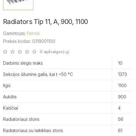
Radiators Tip 11, A, 900, 1100
Gamintojas:
Ferroli
Prekės kodas: G119001100
0 apžvalgos(-ų)
Darbinis slėgis maks
10
Sekcijos šiluminė galia, kai t =50 °C
1373
Ilgis
1100
Aukštis
900
Kaiščiai
4
Radiatoriaus storis
56
Radiatoriaus su laikikliais storis
61