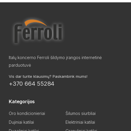
Italų koncerno Ferroli šildymo įrangos internetinė
parduotuvė
Vis dar turite klausimų? Paskambink mums!
+370 664 55284
Kategorijos
Oro kondicionieriai
Šilumos siurbliai
Dujiniai katilai
Elektriniai katilai
Dyzeliniai katilai
Granuliniai katilai