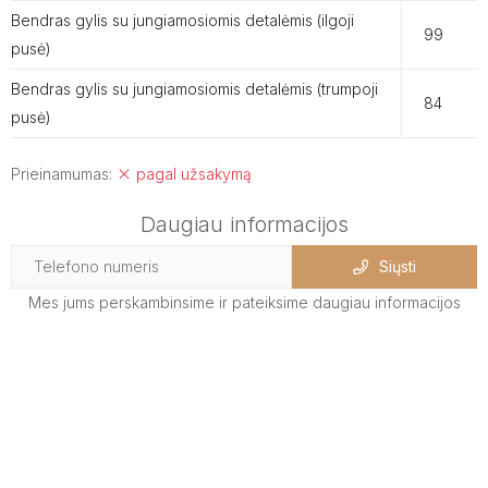
Bendras gylis su jungiamosiomis detalėmis (ilgoji
99
pusė)
Bendras gylis su jungiamosiomis detalėmis (trumpoji
84
pusė)
Prieinamumas:
pagal užsakymą
Daugiau informacijos
Siųsti
Mes jums perskambinsime ir pateiksime daugiau informacijos