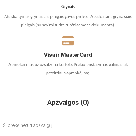
Grynais
Atsiskaitymas grynaisiais pinigais gavus prekes. A
tsiskaitant grynaisiais
pinigais (su savimi turite turėti asmens dokumentą).
Visa ir MasterCard
Apmokėjimas už užsakymą kortele.
Prekių pristatymas galimas tik
patvirtinus apmokėjimą.
Apžvalgos (0)
Ši prekė neturi apžvalgų.