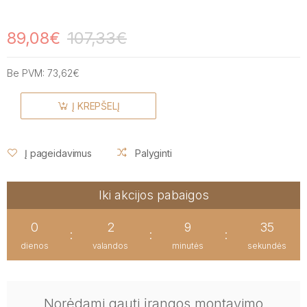
89,08€
107,33€
Be PVM:
73,62€
Į KREPŠELĮ
Į pageidavimus
Palyginti
Iki akcijos pabaigos
0
2
9
35
:
:
:
dienos
valandos
minutės
sekundės
Norėdami gauti įrangos montavimo