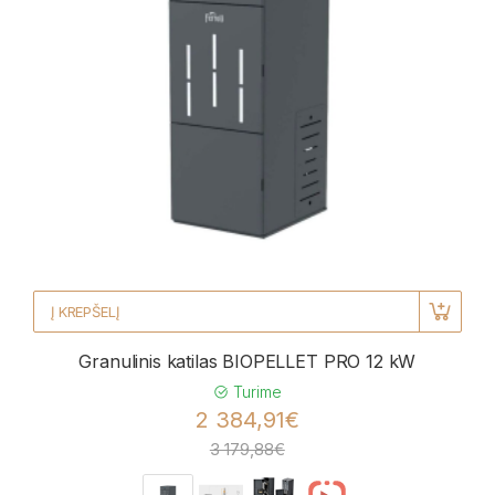
Į KREPŠELĮ
Granulinis katilas BIOPELLET PRO 12 kW
Turime
2 384,91€
3 179,88€