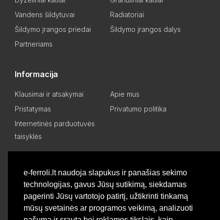
Vandens šildytuvai
Radiatoriai
Šildymo įrangos priedai
Šildymo įrangos dalys
Partneriams
Informacija
Klausimai ir atsakymai
Apie mus
Pristatymas
Privatumo politika
Internetinės parduotuvės
taisyklės
Mano paskyra
e-ferroli.lt naudoja slapukus ir panašias sekimo
technologijas, gavus Jūsų sutikimą, siekdamas
Asmeninis kabinetas
Pageidavimų sąrašas
pagerinti Jūsų vartotojo patirtį, užtikrinti tinkamą
Palyginti produktus
Basket
mūsų svetainės ar programos veikimą, analizuoti
našumą ir srautą bei reklamos tikslais, kaip