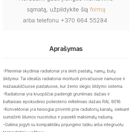
sąmatą, užpildykite šią
formą
arba telefonu +370 664 55284
Aprašymas
-Plieniniai skydiniai radiatoriai yra skirti pastatų, namų, butų
šildymui. Tai idealūs radiatoriai montuoti privačiuose namuose ir
mažaaukščiuose pastatuose, kur žemo slėgio šildymo sistema.
-Radiatoriai yra kruopščiai padengti gruntiniais dažais ir
baltaisiais epoksidinio poliesterio milteliniais dažais RAL 9016.
-Konvektoriai yra tiesiogiai privirinti prie radiatorių kanalų, siekiant
sumažinti šilumos nuostolius ir pasiekti maksimalų našumą.
-Galima įsigyti su kompaktišku prijungimo tašku arba integruotu