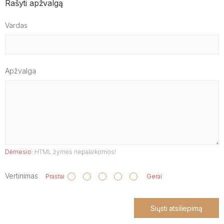
Rašyti apžvalgą
Vardas
Apžvalga
Dėmesio:
HTML žymės nepalaikomos!
Vertinimas
Prastai
Gerai
Siųsti atsiliepimą