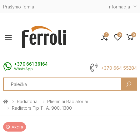
Prašymo forma
Informacija
0
0
0
Toggle mobile menu
+370 661 36164
+370 664 55284
WhatsApp
Search
Radiatoriai
Plieniniai Radiatoriai
Radiators Tip 11, A, 900, 1300
Akcija