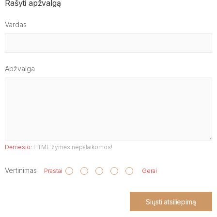
Rašyti apžvalgą
Vardas
Apžvalga
Dėmesio:
HTML žymės nepalaikomos!
Vertinimas
Prastai
Gerai
Siųsti atsiliepimą