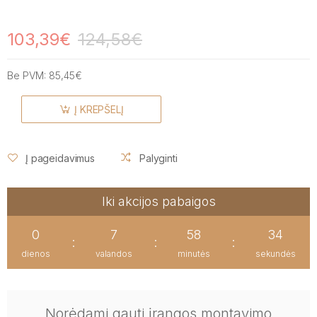
103,39€
124,58€
Be PVM:
85,45€
Į KREPŠELĮ
Į pageidavimus
Palyginti
Iki akcijos pabaigos
0
7
58
33
:
:
:
dienos
valandos
minutės
sekundės
Norėdami gauti įrangos montavimo