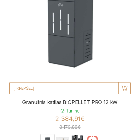
Į KREPŠELĮ
Granulinis katilas BIOPELLET PRO 12 kW
Turime
2 384,91€
3 179,88€