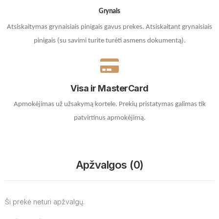
Grynais
Atsiskaitymas grynaisiais pinigais gavus prekes. A
tsiskaitant grynaisiais
pinigais (su savimi turite turėti asmens dokumentą).
Visa ir MasterCard
Apmokėjimas už užsakymą kortele.
Prekių pristatymas galimas tik
patvirtinus apmokėjimą.
Apžvalgos (0)
Ši prekė neturi apžvalgų.