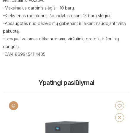
termostatiniu vožtuvu.
-Maksimalus darbinis slėgis - 10 barų.
-Kiekvienas radiatorius išbandytas esant 13 barų slėgiui.
-Apsaugotas nuo pažeidimų gabenant ir laikant naudojant tvirtą
pakuotę.
-Lengvai valomas dėka nuimamų viršutinių grotelių ir šoninių
dangčių.
-EAN: 8699454114405
Ypatingi pasiūlymai