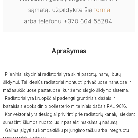
sąmatą, užpildykite šią
formą
arba telefonu +370 664 55284
Aprašymas
-Plieniniai skydiniai radiatoriai yra skirti pastatų, namų, butų
šildymui. Tai idealūs radiatoriai montuoti privačiuose namuose ir
mažaaukščiuose pastatuose, kur žemo slėgio šildymo sistema.
-Radiatoriai yra kruopščiai padengti gruntiniais dažais ir
baltaisiais epoksidinio poliesterio milteliniais dažais RAL 9016.
-Konvektoriai yra tiesiogiai privirinti prie radiatorių kanalų, siekiant
sumažinti šilumos nuostolius ir pasiekti maksimalų našumą.
-Galima įsigyti su kompaktišku prijungimo tašku arba integruotu