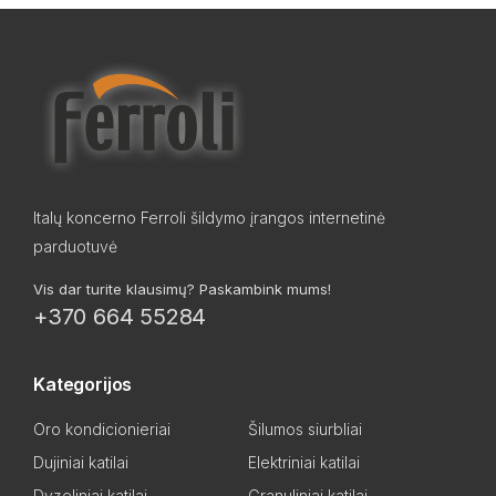
Italų koncerno Ferroli šildymo įrangos internetinė
parduotuvė
Vis dar turite klausimų? Paskambink mums!
+370 664 55284
Kategorijos
Oro kondicionieriai
Šilumos siurbliai
Dujiniai katilai
Elektriniai katilai
Dyzeliniai katilai
Granuliniai katilai