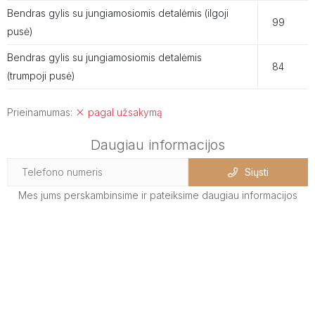
Bendras gylis su jungiamosiomis detalėmis (ilgoji
99
pusė)
Bendras gylis su jungiamosiomis detalėmis
84
(trumpoji pusė)
Prieinamumas:
pagal užsakymą
Daugiau informacijos
Siųsti
Mes jums perskambinsime ir pateiksime daugiau informacijos