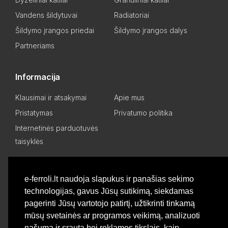
Vandens šildytuvai
Radiatoriai
Šildymo įrangos priedai
Šildymo įrangos dalys
Partneriams
Informacija
Klausimai ir atsakymai
Apie mus
Pristatymas
Privatumo politika
Internetinės parduotuvės
taisyklės
Mano paskyra
e-ferroli.lt naudoja slapukus ir panašias sekimo
technologijas, gavus Jūsų sutikimą, siekdamas
Asmeninis kabinetas
Pageidavimų sąrašas
pagerinti Jūsų vartotojo patirtį, užtikrinti tinkamą
Palyginti produktus
Basket
mūsų svetainės ar programos veikimą, analizuoti
našumą ir srautą bei reklamos tikslais, kaip