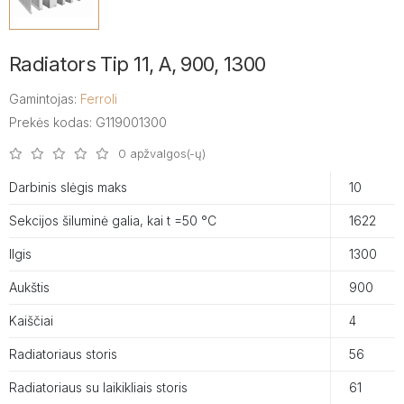
Radiators Tip 11, A, 900, 1300
Gamintojas:
Ferroli
Prekės kodas: G119001300
0 apžvalgos(-ų)
Darbinis slėgis maks
10
Sekcijos šiluminė galia, kai t =50 °C
1622
Ilgis
1300
Aukštis
900
Kaiščiai
4
Radiatoriaus storis
56
Radiatoriaus su laikikliais storis
61