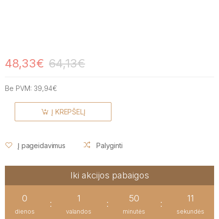
48,33€
64,13€
Be PVM:
39,94€
Į KREPŠELĮ
Į pageidavimus
Palyginti
Iki akcijos pabaigos
0
1
50
11
:
:
:
dienos
valandos
minutės
sekundės