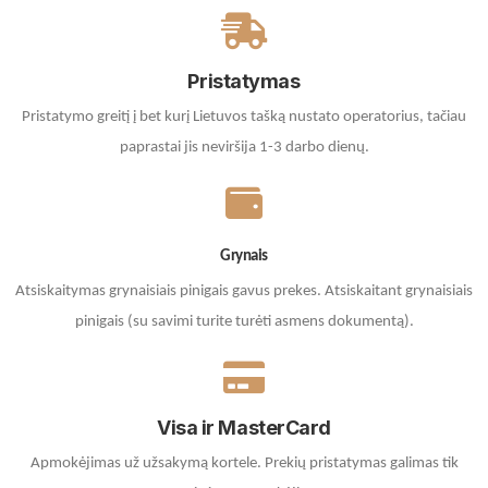
Pristatymas
Pristatymo greitį į bet kurį Lietuvos tašką nustato operatorius, tačiau
paprastai jis neviršija 1-3 darbo dienų.
Grynais
Atsiskaitymas grynaisiais pinigais gavus prekes. A
tsiskaitant grynaisiais
pinigais (su savimi turite turėti asmens dokumentą).
Visa ir MasterCard
Apmokėjimas už užsakymą kortele.
Prekių pristatymas galimas tik