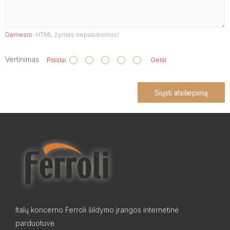
Dėmesio:
HTML žymės nepalaikomos!
Vertinimas
Prastai
Gerai
Siųsti atsiliepimą
Italų koncerno Ferroli šildymo įrangos internetinė
parduotuvė