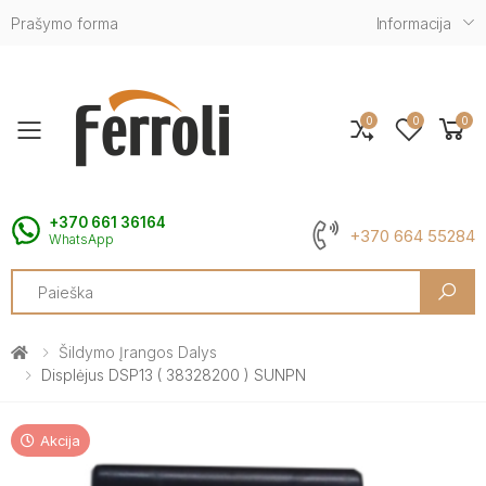
Prašymo forma
Informacija
0
0
0
Toggle mobile menu
+370 661 36164
+370 664 55284
WhatsApp
Search
Šildymo Įrangos Dalys
Displėjus DSP13 ( 38328200 ) SUNPN
Akcija