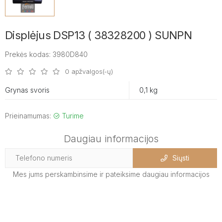
Displėjus DSP13 ( 38328200 ) SUNPN
Prekės kodas: 3980D840
0 apžvalgos(-ų)
Grynas svoris
0,1 kg
Prieinamumas:
Turime
Daugiau informacijos
Siųsti
Mes jums perskambinsime ir pateiksime daugiau informacijos