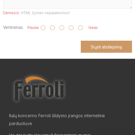
Dėmesio:
HTML žymės nepalaikomos!
Vertinimas
Prastai
Gerai
Siųsti atsiliepimą
Italų koncerno Ferroli šildymo įrangos internetinė
parduotuvė