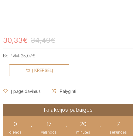
30,33€
34,49€
Be PVM:
25,07€
Į KREPŠELĮ
Į pageidavimus
Palyginti
Iki akcijos pabaigos
0
17
20
6
:
:
:
dienos
valandos
minutės
sekundės