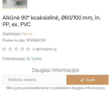
Alkūnė 90° koaksialinė, Ø60/100 mm, in.
PP, ex. PVC
Gamintojas:
Ferroli
Prekės kodas: 1KWMA73W
0 apžvalgos(-ų)
Prieinamumas:
Turime
Daugiau informacijos
Siųsti
Mes jums perskambinsime ir pateiksime daugiau informacijos