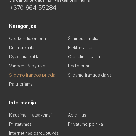
Vis dar turite klausimų? Paskambink mums!
+370 664 55284
Kategorijos
Oro kondicionieriai
Šilumos siurbliai
Dujiniai katilai
Elektriniai katilai
Dyzeliniai katilai
Granuliniai katilai
Vandens šildytuvai
Radiatoriai
Šildymo įrangos priedai
Šildymo įrangos dalys
Partneriams
Informacija
Klausimai ir atsakymai
Apie mus
Pristatymas
Privatumo politika
Internetinės parduotuvės