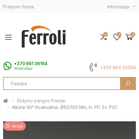
Prašymo forma
Informacija
0
0
0
Toggle mobile menu
+370 661 36164
+370 664 55284
WhatsApp
Search
Šildymo Įrangos Priedai
Alkūnė 90° Koaksialinė, Ø60/100 Mm, In. PP, Ex. PVC
Akcija