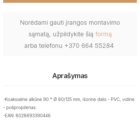
Norėdami gauti įrangos montavimo
sąmatą, užpildykite šią
formą
arba telefonu +370 664 55284
Aprašymas
-Koaksialinė alkūnė 90 ° Ø 80/125 mm, išorinė dalis - PVC, vidinė
- polipropilenas.
-EAN: 8028693390446