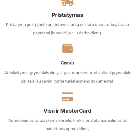
Pristatymas
Pristatymo greitį į bet kurį Lietuvos tašką nustato operatorius, tačiau
paprastai jis neviršija 1-3 darbo dienų.
Grynais
Atsiskaitymas grynaisiais pinigais gavus prekes. A
tsiskaitant grynaisiais
pinigais (su savimi turite turėti asmens dokumentą).
Visa ir MasterCard
Apmokėjimas už užsakymą kortele.
Prekių pristatymas galimas tik
patvirtinus apmokėjimą.