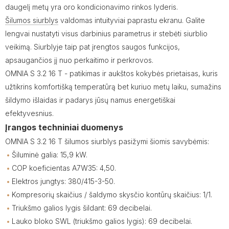
daugelį metų yra oro kondicionavimo rinkos lyderis.
Šilumos siurblys
valdomas intuityviai paprastu ekranu. Galite
lengvai nustatyti visus darbinius parametrus ir stebėti siurblio
veikimą. Siurblyje taip pat įrengtos saugos funkcijos,
apsaugančios jį nuo perkaitimo ir perkrovos.
OMNIA S 3.2 16 T - patikimas ir aukštos kokybės prietaisas, kuris
užtikrins komfortišką temperatūrą bet kuriuo metų laiku, sumažins
šildymo išlaidas ir padarys jūsų namus energetiškai
efektyvesnius.
Įrangos techniniai duomenys
OMNIA S 3.2 16 T šilumos siurblys pasižymi šiomis savybėmis:
Šiluminė galia: 15,9 kW.
COP koeficientas A7W35: 4,50.
Elektros jungtys: 380/415-3-50.
Kompresorių skaičius / šaldymo skysčio kontūrų skaičius: 1/1.
Triukšmo galios lygis šildant: 69 decibelai.
Lauko bloko SWL (triukšmo galios lygis): 69 decibelai.