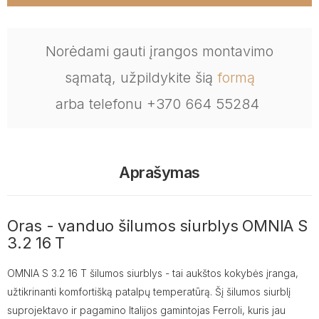
Norėdami gauti įrangos montavimo
sąmatą, užpildykite šią
formą
arba telefonu +370 664 55284
Aprašymas
Oras - vanduo šilumos siurblys OMNIA S
3.2 16 T
OMNIA S 3.2 16 T šilumos siurblys - tai aukštos kokybės įranga,
užtikrinanti komfortišką patalpų temperatūrą. Šį šilumos siurblį
suprojektavo ir pagamino Italijos gamintojas Ferroli, kuris jau