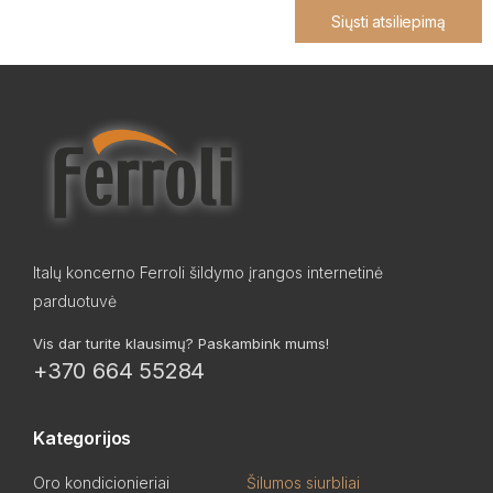
Siųsti atsiliepimą
Italų koncerno Ferroli šildymo įrangos internetinė
parduotuvė
Vis dar turite klausimų? Paskambink mums!
+370 664 55284
Kategorijos
Oro kondicionieriai
Šilumos siurbliai