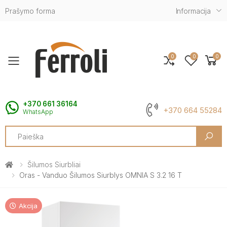
Prašymo forma
Informacija
0
0
0
Toggle mobile menu
+370 661 36164
+370 664 55284
WhatsApp
Search
Šilumos Siurbliai
Oras - Vanduo Šilumos Siurblys OMNIA S 3.2 16 T
Akcija