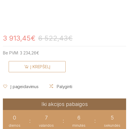
3 913,45€
6 522,43€
Be PVM:
3 234,26€
Į KREPŠELĮ
Į pageidavimus
Palyginti
Iki akcijos pabaigos
0
7
6
5
:
:
:
dienos
valandos
minutės
sekundės