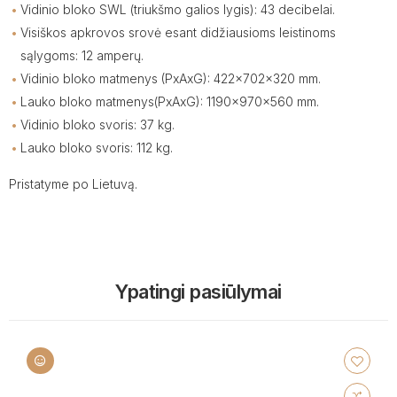
Vidinio bloko SWL (triukšmo galios lygis): 43 decibelai.
Visiškos apkrovos srovė esant didžiausioms leistinoms
sąlygoms: 12 amperų.
Vidinio bloko matmenys (PxAxG): 422x702x320 mm.
Lauko bloko matmenys(PхAхG): 1190x970x560 mm.
Vidinio bloko svoris: 37 kg.
Lauko bloko svoris: 112 kg.
Pristatyme po Lietuvą.
Ypatingi pasiūlymai