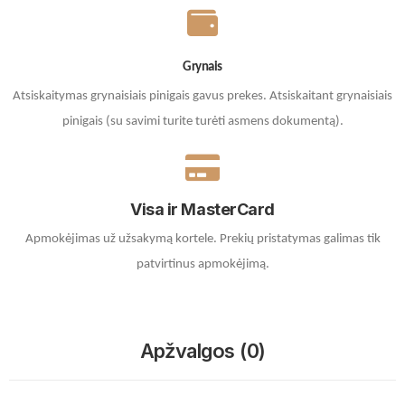
Grynais
Atsiskaitymas grynaisiais pinigais gavus prekes. A
tsiskaitant grynaisiais
pinigais (su savimi turite turėti asmens dokumentą).
Visa ir MasterCard
Apmokėjimas už užsakymą kortele.
Prekių pristatymas galimas tik
patvirtinus apmokėjimą.
Apžvalgos (0)