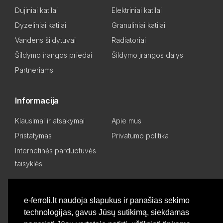
Dujiniai katilai
Elektriniai katilai
Dyzeliniai katilai
Granuliniai katilai
Vandens šildytuvai
Radiatoriai
Šildymo įrangos priedai
Šildymo įrangos dalys
Partneriams
Informacija
Klausimai ir atsakymai
Apie mus
Pristatymas
Privatumo politika
Internetinės parduotuvės
taisyklės
Mano paskyra
e-ferroli.lt naudoja slapukus ir panašias sekimo
technologijas, gavus Jūsų sutikimą, siekdamas
Asmeninis kabinetas
Pageidavimų sąrašas