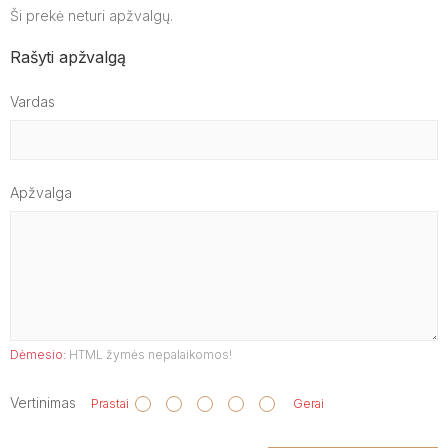
Ši prekė neturi apžvalgų.
Rašyti apžvalgą
Vardas
Apžvalga
Dėmesio:
HTML žymės nepalaikomos!
Vertinimas
Prastai
Gerai