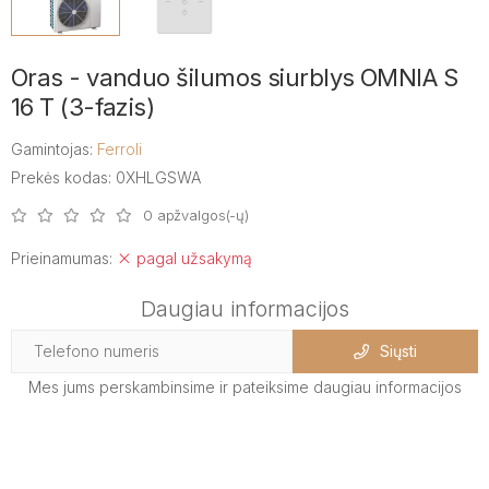
Oras - vanduo šilumos siurblys OMNIA S
16 T (3-fazis)
Gamintojas:
Ferroli
Prekės kodas: 0XHLGSWA
0 apžvalgos(-ų)
Prieinamumas:
pagal užsakymą
Daugiau informacijos
Siųsti
Mes jums perskambinsime ir pateiksime daugiau informacijos