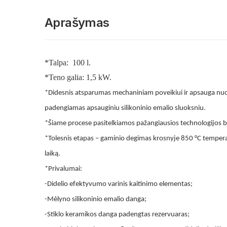
Aprašymas
*Talpa: 100 l.
*Teno galia: 1,5 kW.
*Didesnis atsparumas mechaniniam poveikiui ir apsauga nuo k
padengiamas apsauginiu silikoninio emalio sluoksniu.
*Šiame procese pasitelkiamos pažangiausios technologijos be
*Tolesnis etapas – gaminio degimas krosnyje 850 °C temperat
laiką.
*Privalumai:
-Didelio efektyvumo varinis kaitinimo elementas;
-Mėlyno silikoninio emalio danga;
-Stiklo keramikos danga padengtas rezervuaras;