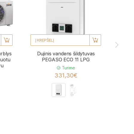
Į KREPŠELĮ
Į KRE
urblys
Dujinis vandens šildytuvas
Kond
uotu
PEGASO ECO 11 LPG
BL
vu
momen
Turime
331,30€