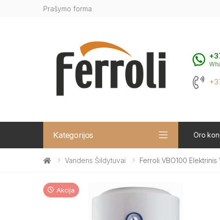
Prašymo forma
+3
Wh
+3
Kategorijos
Oro kond
Vandens Šildytuvai
Ferroli VBO100 Elektrini
Akcija