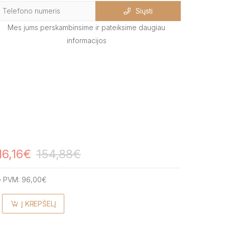
Siųsti
Mes jums perskambinsime ir pateiksime daugiau
informacijos
16,16€
154,88€
e PVM:
96,00€
Į KREPŠELĮ