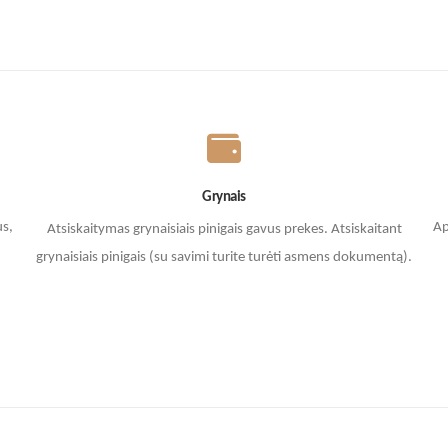
Grynais
us,
Ap
Atsiskaitymas grynaisiais pinigais gavus prekes. A
tsiskaitant
grynaisiais pinigais (su savimi turite turėti asmens dokumentą).