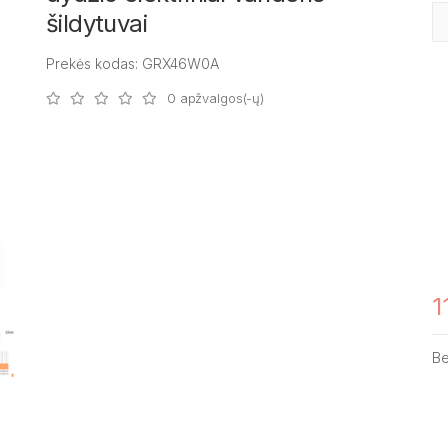
šildytuvai
Prekės kodas: GRX46W0A
0 apžvalgos(-ų)
1
B