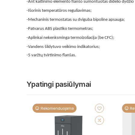
-Ant kaitinimo elemento flanšo sumontuotas didelio dydži
-Išorinis temperatūros reguliavimas;
-Mechaninis termostatas su dviguba bipoline apsauga;
-Patvarus ABS plastiko termometras;
-Aplinkai nekenksminga termoizoliacija (be CFC);
-Vandens šildytuvo veikimo indikatorius;
-5 varžtų tvirtinimo flanšas.
Ypatingi pasiūlymai
Rekomenduojama
Re