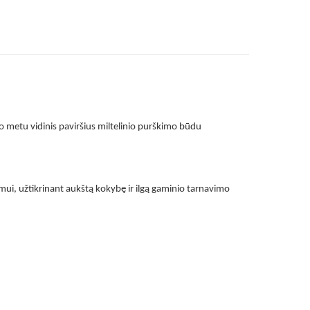
o metu vidinis paviršius miltelinio purškimo būdu
mui, užtikrinant aukštą kokybę ir ilgą gaminio tarnavimo