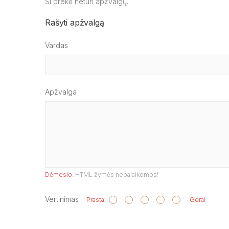
Ši prekė neturi apžvalgų.
Rašyti apžvalgą
Vardas
Apžvalga
Dėmesio:
HTML žymės nepalaikomos!
Vertinimas
Prastai
Gerai