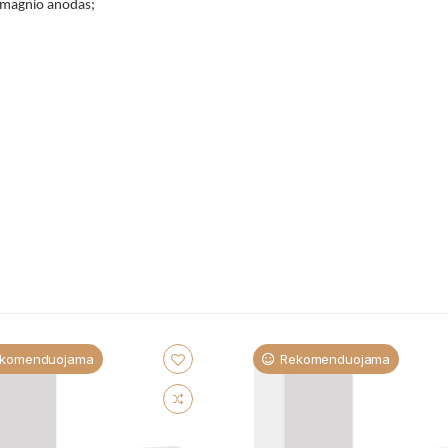
o magnio anodas;
komenduojama
Rekomenduojama