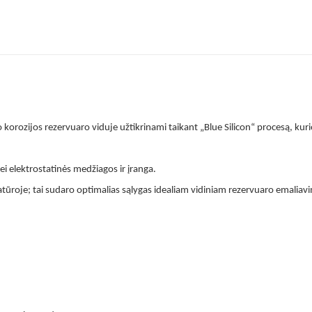
orozijos rezervuaro viduje užtikrinami taikant „Blue Silicon“ procesą, kuri
i elektrostatinės medžiagos ir įranga.
ūroje; tai sudaro optimalias sąlygas idealiam vidiniam rezervuaro emaliavi