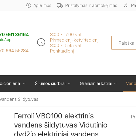
Apie mus
Pristatymas ir apmokėjimas
Pa
70 661 36164
8:00 - 17:00 val.
Search
Pirmadienį-ketvirtadienį
atsApp
8:00 - 15:45 val.
70 664 55284
Penktadienį
icionieriai
Šilumos siurbliai
Granuliniai katilai
Vand
s Vandens Šildytuvas
Ferroli VBO100 elektrinis
Pr
vandens šildytuvas Vidutinio
dydžio elektriniai vandens