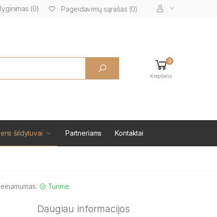
lyginimas (0)
Pageidavimų sąrašas (0)
0
Krepšelis
ens šildytuvai
Partneriams
Kontaktai
ieinamumas:
Turime
Daugiau informacijos