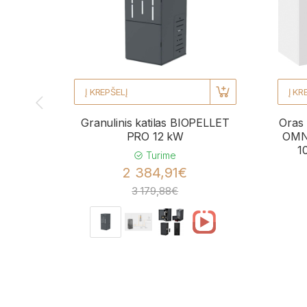
Į KREPŠELĮ
Į KR
Granulinis katilas BIOPELLET
Oras 
PRO 12 kW
OMNI
1
Turime
2 384,91€
3 179,88€