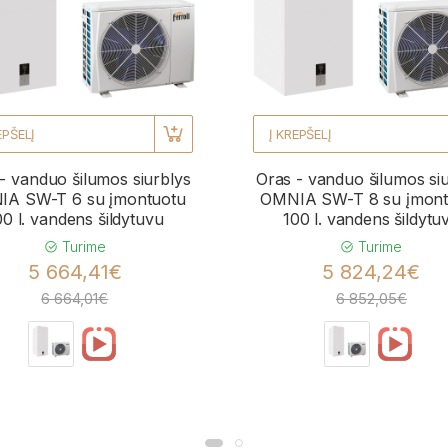
EPŠELĮ
Į KREPŠELĮ
- vanduo šilumos siurblys
Oras - vanduo šilumos si
A SW-T 6 su įmontuotu
OMNIA SW-T 8 su įmont
00 l. vandens šildytuvu
100 l. vandens šildytu
Turime
Turime
5 664,41€
5 824,24€
6 664,01€
6 852,05€