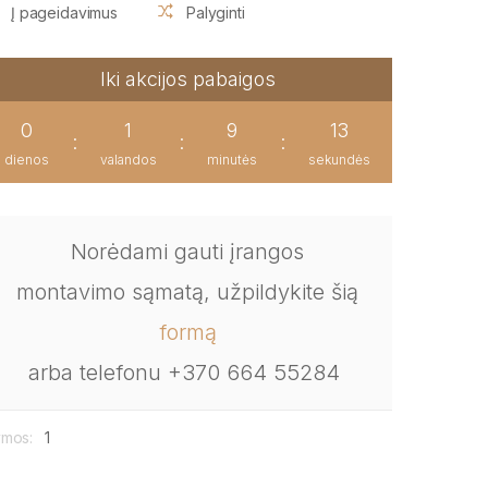
Į pageidavimus
Palyginti
Iki akcijos pabaigos
0
1
9
12
:
:
:
dienos
valandos
minutės
sekundės
Norėdami gauti įrangos
montavimo sąmatą, užpildykite šią
formą
arba telefonu +370 664 55284
mos:
1