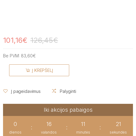
101,16€
126,45€
Be PVM:
83,60€
Į KREPŠELĮ
Į pageidavimus
Palyginti
Iki akcijos pabaigos
0
16
11
21
:
:
:
dienos
valandos
minutės
sekundės