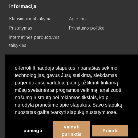
Informacija
Klausimai ir atsakymai
Apie mus
Pristatymas
Privatumo politika
Internetinės parduotuvės
taisyklės
Mano paskyra
e-ferroli.lt naudoja slapukus ir panašias sekimo
technologijas, gavus Jūsų sutikimą, siekdamas
Asmeninis kabinetas
Pageidavimų sąrašas
pagerinti Jūsų vartotojo patirtį, užtikrinti tinkamą
Palyginti produktus
Basket
mūsų svetainės ar programos veikimą, analizuoti
našumą ir srautą bei reklamos tikslais, kaip
nurodyta pranešime apie slapukus. Savo slapukų
nuostatas galite tvarkyti slapukų nustatymuose.
Privatumo politika
valdyti
paneigti
Priimti
©
Profesionali Ferroli šildymo įranga
2026 - Visos teisės
parinktis