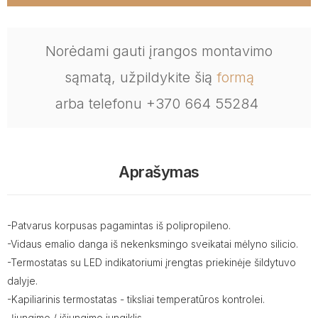
Norėdami gauti įrangos montavimo
sąmatą, užpildykite šią
formą
arba telefonu +370 664 55284
Aprašymas
-Patvarus korpusas pagamintas iš polipropileno.
-Vidaus emalio danga iš nekenksmingo sveikatai mėlyno silicio.
-Termostatas su LED indikatoriumi įrengtas priekinėje šildytuvo
dalyje.
-Kapiliarinis termostatas - tiksliai temperatūros kontrolei.
-Įjungimo / išjungimo jungiklis.