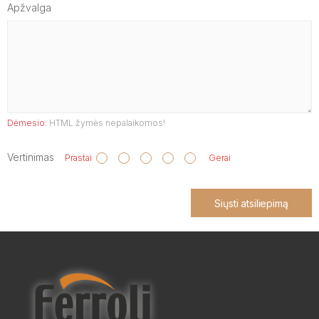
Apžvalga
Dėmesio:
HTML žymės nepalaikomos!
Vertinimas
Prastai
Gerai
Siųsti atsiliepimą