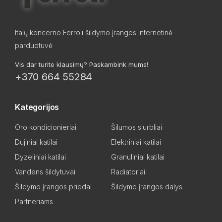
Italų koncerno Ferroli šildymo įrangos internetinė
parduotuvė
Vis dar turite klausimų? Paskambink mums!
+370 664 55284
Kategorijos
Oro kondicionieriai
Šilumos siurbliai
Dujiniai katilai
Elektriniai katilai
Dyzeliniai katilai
Granuliniai katilai
Vandens šildytuvai
Radiatoriai
Šildymo įrangos priedai
Šildymo įrangos dalys
Partneriams