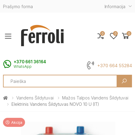
Prašymo forma
Informacija
0
0
0
Toggle mobile menu
+370 661 36164
+370 664 55284
WhatsApp
Search
Vandens Šildytuvai
Mažos Talpos Vandens Šildytuvai
Elektrinis Vandens Šildytuvas NOVO 10 U (IT)
Akcija