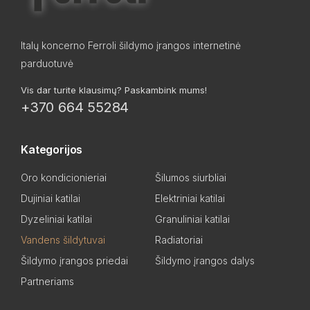
Italų koncerno Ferroli šildymo įrangos internetinė
parduotuvė
Vis dar turite klausimų? Paskambink mums!
+370 664 55284
Kategorijos
Oro kondicionieriai
Šilumos siurbliai
Dujiniai katilai
Elektriniai katilai
Dyzeliniai katilai
Granuliniai katilai
Vandens šildytuvai
Radiatoriai
Šildymo įrangos priedai
Šildymo įrangos dalys
Partneriams