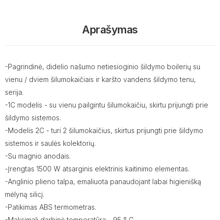
Aprašymas
-Pagrindinė, didelio našumo netiesioginio šildymo boilerių su
vienu / dviem šilumokaičiais ir karšto vandens šildymo tenu,
serija.
-1C modelis - su vienu pailgintu šilumokaičiu, skirtu prijungti prie
šildymo sistemos.
-Modelis 2C - turi 2 šilumokaičius, skirtus prijungti prie šildymo
sistemos ir saulės kolektorių.
-Su magnio anodais.
-Įrengtas 1500 W atsarginis elektrinis kaitinimo elementas.
-Anglinio plieno talpa, emaliuota panaudojant labai higienišką
mėlyną silicį.
-Patikimas ABS termometras.
-Maksimali darbinė temperatūra - 95 ° C.