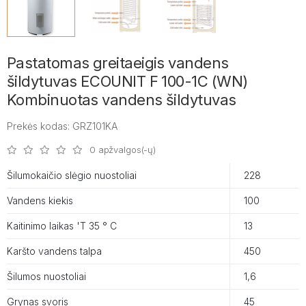
Pastatomas greitaeigis vandens
šildytuvas ECOUNIT F 100-1C (WN)
Kombinuotas vandens šildytuvas
Prekės kodas: GRZ101KA
0 apžvalgos(-ų)
Šilumokaičio slėgio nuostoliai
228
Vandens kiekis
100
Kaitinimo laikas 'T 35 ° C
13
Karšto vandens talpa
450
Šilumos nuostoliai
1,6
Grynas svoris
45