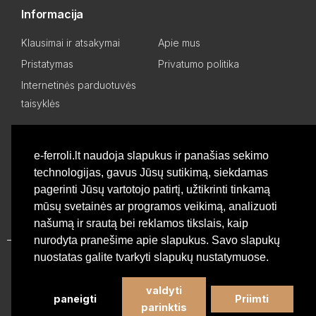
Informacija
Klausimai ir atsakymai
Apie mus
Pristatymas
Privatumo politika
Internetinės parduotuvės
taisyklės
Mano paskyra
e-ferroli.lt naudoja slapukus ir panašias sekimo
technologijas, gavus Jūsų sutikimą, siekdamas
Asmeninis kabinetas
Pageidavimų sąrašas
pagerinti Jūsų vartotojo patirtį, užtikrinti tinkamą
Palyginti produktus
Basket
mūsų svetainės ar programos veikimą, analizuoti
našumą ir srautą bei reklamos tikslais, kaip
nurodyta pranešime apie slapukus. Savo slapukų
nuostatas galite tvarkyti slapukų nustatymuose.
Privatumo politika
valdyti
paneigti
Priimti
©
Profesionali Ferroli šildymo įranga
2026 - Visos teisės
parinktis