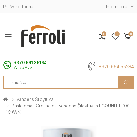
Prašymo forma
Informacija
0
0
0
Toggle mobile menu
+370 661 36164
+370 664 55284
WhatsApp
Search
Vandens Šildytuvai
Pastatomas Greitaeigis Vandens Šildytuvas ECOUNIT F 100-
1C (WN)