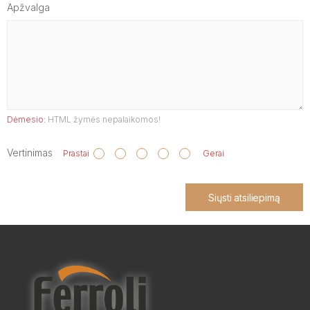
Apžvalga
Dėmesio:
HTML žymės nepalaikomos!
Vertinimas
Prastai
Gerai
Siųsti atsiliepimą