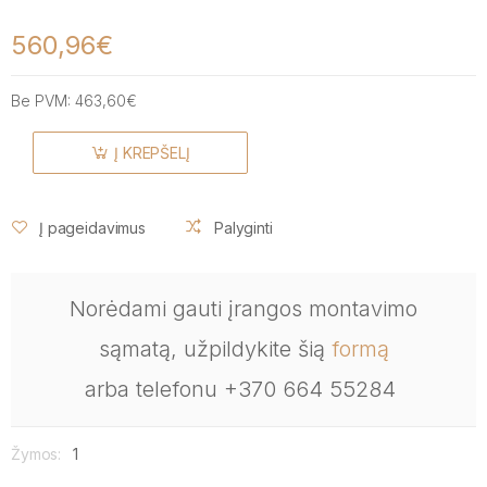
560,96€
Be PVM:
463,60€
Į KREPŠELĮ
Į pageidavimus
Palyginti
Norėdami gauti įrangos montavimo
sąmatą, užpildykite šią
formą
arba telefonu +370 664 55284
Žymos:
1