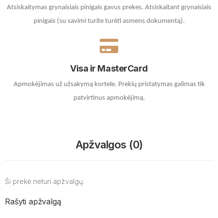
Atsiskaitymas grynaisiais pinigais gavus prekes. A
tsiskaitant grynaisiais
pinigais (su savimi turite turėti asmens dokumentą).
Visa ir MasterCard
Apmokėjimas už užsakymą kortele.
Prekių pristatymas galimas tik
patvirtinus apmokėjimą.
Apžvalgos (0)
Ši prekė neturi apžvalgų.
Rašyti apžvalgą