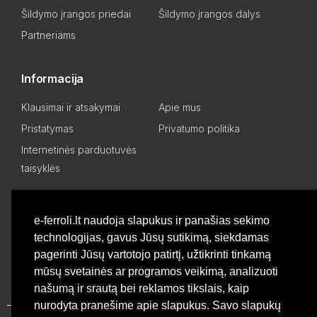
Šildymo įrangos priedai
Šildymo įrangos dalys
Partneriams
Informacija
Klausimai ir atsakymai
Apie mus
Pristatymas
Privatumo politika
Internetinės parduotuvės
taisyklės
Mano paskyra
e-ferroli.lt naudoja slapukus ir panašias sekimo
technologijas, gavus Jūsų sutikimą, siekdamas
Asmeninis kabinetas
Pageidavimų sąrašas
pagerinti Jūsų vartotojo patirtį, užtikrinti tinkamą
Palyginti produktus
Basket
mūsų svetainės ar programos veikimą, analizuoti
našumą ir srautą bei reklamos tikslais, kaip
nurodyta pranešime apie slapukus. Savo slapukų