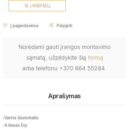
Į KREPŠELĮ
Į pageidavimus
Palyginti
Norėdami gauti įrangos montavimo
sąmatą, užpildykite šią
formą
arba telefonu +370 664 55284
Aprašymas
-Varinis šilumokaitis
-A klasės Erp