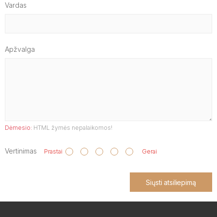
Vardas
Apžvalga
Dėmesio:
HTML žymės nepalaikomos!
Vertinimas
Prastai
Gerai
Siųsti atsiliepimą