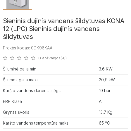
Sieninis dujinis vandens šildytuvas KONA
12 (LPG) Sieninis dujinis vandens
šildytuvas
Prekės kodas: 0DK96KAA
0 apžvalgos(-ų)
Šiluminė galia min
3.6 KW
Šilumos galia maks
20,9 kW
Karšto vandens darbinis slėgis
10 bar
ERP Klasė
A
Grynas svoris
13,7 Kg
Karšto vandens temperatūra maks
65 °C