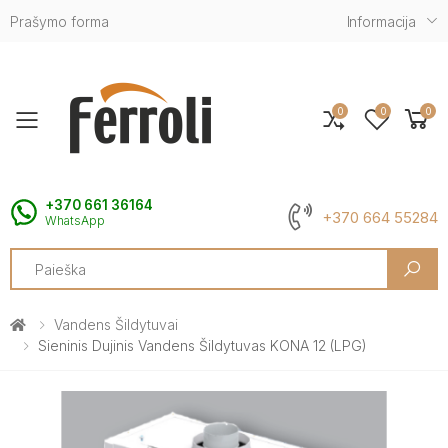
Prašymo forma
Informacija
0
0
0
Toggle mobile menu
+370 661 36164
+370 664 55284
WhatsApp
Search
Vandens Šildytuvai
Sieninis Dujinis Vandens Šildytuvas KONA 12 (LPG)