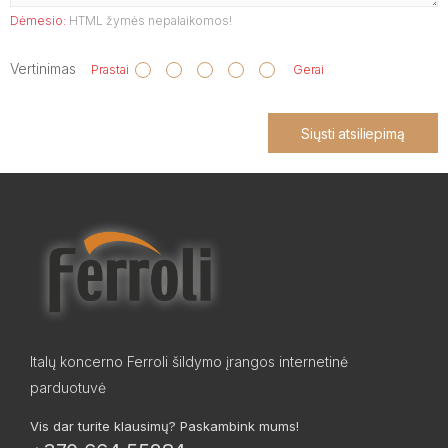
Dėmesio:
HTML žymės nepalaikomos!
Vertinimas
Prastai
Gerai
Siųsti atsiliepimą
Italų koncerno Ferroli šildymo įrangos internetinė
parduotuvė
Vis dar turite klausimų? Paskambink mums!