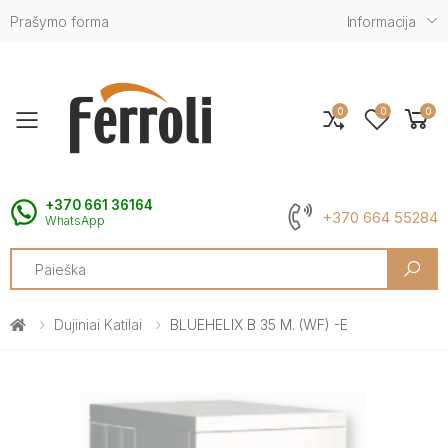
Prašymo forma
Informacija
0
0
0
Toggle mobile menu
+370 661 36164
+370 664 55284
WhatsApp
Search
Dujiniai Katilai
BLUEHELIX B 35 M. (WF) -E