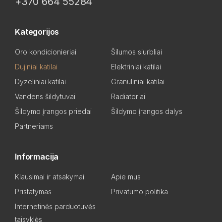
+370 664 55284
Kategorijos
Oro kondicionieriai
Šilumos siurbliai
Dujiniai katilai
Elektriniai katilai
Dyzeliniai katilai
Granuliniai katilai
Vandens šildytuvai
Radiatoriai
Šildymo įrangos priedai
Šildymo įrangos dalys
Partneriams
Informacija
Klausimai ir atsakymai
Apie mus
Pristatymas
Privatumo politika
Internetinės parduotuvės
taisyklės