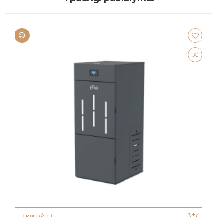
Į KREPŠELĮ