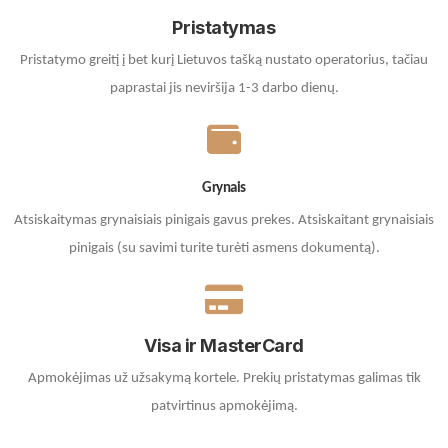
Pristatymas
Pristatymo greitį į bet kurį Lietuvos tašką nustato operatorius, tačiau
paprastai jis neviršija 1-3 darbo dienų.
Grynais
Atsiskaitymas grynaisiais pinigais gavus prekes. A
tsiskaitant grynaisiais
pinigais (su savimi turite turėti asmens dokumentą).
Visa ir MasterCard
Apmokėjimas už užsakymą kortele.
Prekių pristatymas galimas tik
patvirtinus apmokėjimą.