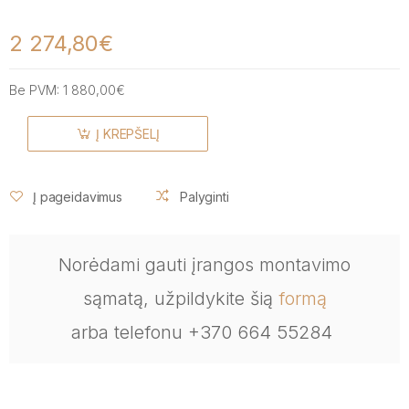
2 274,80€
Be PVM:
1 880,00€
Į KREPŠELĮ
Į pageidavimus
Palyginti
Norėdami gauti įrangos montavimo
sąmatą, užpildykite šią
formą
arba telefonu +370 664 55284