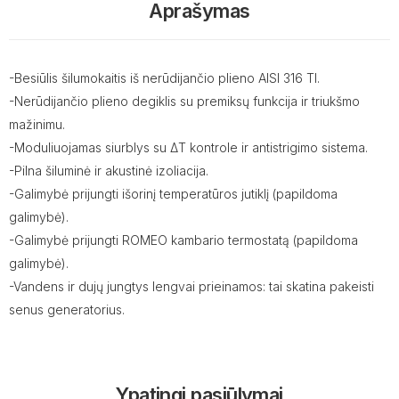
Aprašymas
-Besiūlis šilumokaitis iš nerūdijančio plieno AISI 316 TI.
-Nerūdijančio plieno degiklis su premiksų funkcija ir triukšmo
mažinimu.
-Moduliuojamas siurblys su ΔT kontrole ir antistrigimo sistema.
-Pilna šiluminė ir akustinė izoliacija.
-Galimybė prijungti išorinį temperatūros jutiklį (papildoma
galimybė).
-Galimybė prijungti ROMEO kambario termostatą (papildoma
galimybė).
-Vandens ir dujų jungtys lengvai prieinamos: tai skatina pakeisti
senus generatorius.
Ypatingi pasiūlymai