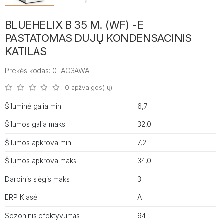
BLUEHELIX B 35 M. (WF) -E
PASTATOMAS DUJŲ KONDENSACINIS
KATILAS
Prekės kodas: 0TAO3AWA
0 apžvalgos(-ų)
Šiluminė galia min
6,7
Šilumos galia maks
32,0
Šilumos apkrova min
7,2
Šilumos apkrova maks
34,0
Darbinis slėgis maks
3
ERP Klasė
А
Sezoninis efektyvumas
94