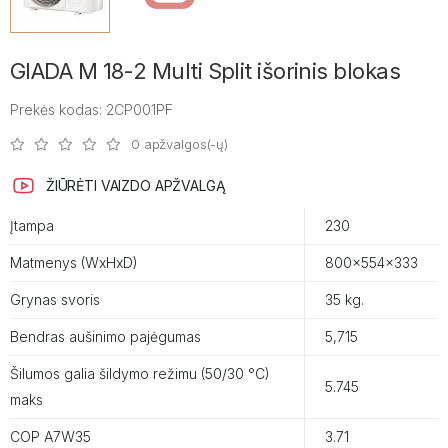
GIADA M 18-2 Multi Split išorinis blokas
Prekės kodas: 2CP001PF
0 apžvalgos(-ų)
ŽIŪRĖTI VAIZDO APŽVALGĄ
Įtampa
230
Matmenys (WxHxD)
800x554x333
Grynas svoris
35 kg.
Bendras aušinimo pajėgumas
5,715
Šilumos galia šildymo režimu (50/30 °C)
5.745
maks
COP A7W35
3.71