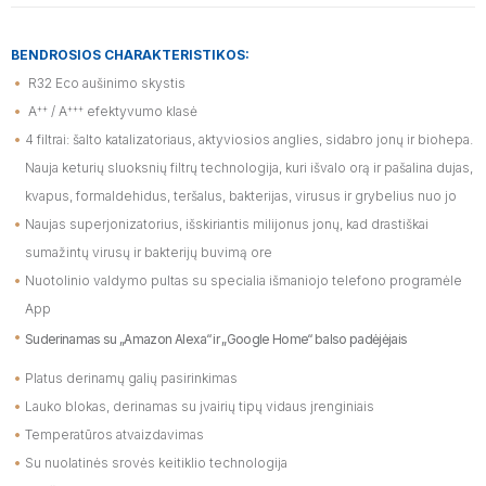
BENDROSIOS
CHARAKTERISTIKOS:
R32
Eco
aušinimo
skystis
++
+++
A
/
A
efektyvumo
klasė
4
filtrai:
šalto
katalizatoriaus,
aktyviosios
anglies,
sidabro
jonų
ir
biohepa
.
Nauja
keturių
sluoksnių filtrų technologija, kuri išvalo orą ir pašalina dujas,
kvapus, formaldehidus, teršalus,
bakterijas, virusus ir grybelius nuo jo
Naujas superjonizatorius, išskiriantis milijonus jonų, kad drastiškai
sumažintų virusų ir bakterijų
buvimą
ore
Nuotolinio
valdymo
pultas
su
specialia
išmaniojo
telefono
programėle
App
Suderinamas
su
„Amazon
Alexa“
ir
„Google
Home“
balso
padėjėjais
Platus
derinamų
galių
pasirinkimas
Lauko
blokas,
derinamas
su
jvairių
tipų
vidaus
jrenginiais
Temperatūros
atvaizdavimas
Su
nuolatinės
srovės
keitiklio
technologija