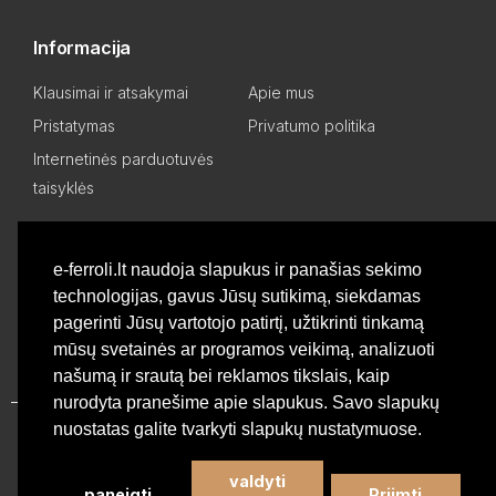
Informacija
Klausimai ir atsakymai
Apie mus
Pristatymas
Privatumo politika
Internetinės parduotuvės
taisyklės
Mano paskyra
e-ferroli.lt naudoja slapukus ir panašias sekimo
technologijas, gavus Jūsų sutikimą, siekdamas
Asmeninis kabinetas
Pageidavimų sąrašas
pagerinti Jūsų vartotojo patirtį, užtikrinti tinkamą
Palyginti produktus
Basket
mūsų svetainės ar programos veikimą, analizuoti
našumą ir srautą bei reklamos tikslais, kaip
nurodyta pranešime apie slapukus. Savo slapukų
nuostatas galite tvarkyti slapukų nustatymuose.
Privatumo politika
valdyti
paneigti
Priimti