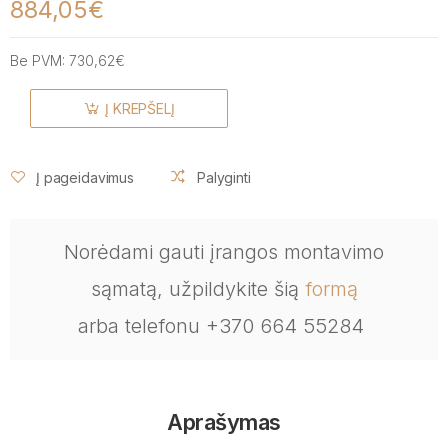
884,05€
Be PVM:
730,62€
Į KREPŠELĮ
Į pageidavimus
Palyginti
Norėdami gauti įrangos montavimo
sąmatą, užpildykite šią
formą
arba telefonu +370 664 55284
Aprašymas