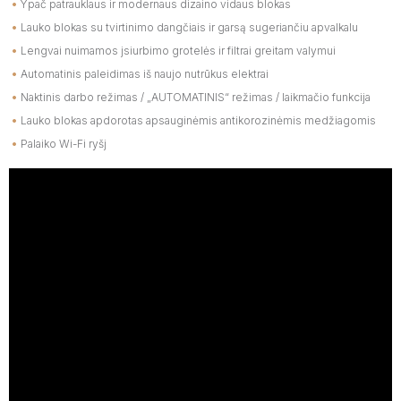
Ypač
patrauklaus
ir
modernaus
dizaino
vidaus
blokas
Lauko
blokas
su
tvirtinimo
dangčiais
ir
garsą
sugeriančiu
apvalkalu
Lengvai
nuimamos
jsiurbimo
grotelės
ir
filtrai
greitam
valymui
Automatinis
paleidimas
iš
naujo
nutrūkus
elektrai
Naktinis
darbo
režimas
/
„AUTOMATINIS“
režimas
/
laikmačio
funkcija
Lauko
blokas
apdorotas
apsauginėmis
antikorozinėmis
medžiagomis
Palaiko
Wi-Fi
ryšj