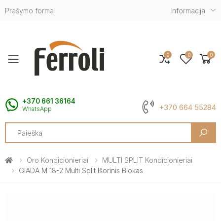
Prašymo forma
Informacija
0
0
0
Toggle mobile menu
+370 661 36164
+370 664 55284
WhatsApp
Search
Oro Kondicionieriai
MULTI SPLIT Kondicionieriai
GIADA M 18-2 Multi Split Išorinis Blokas