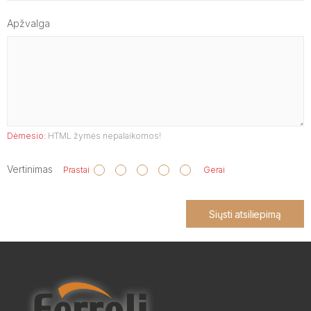
Apžvalga
Dėmesio:
HTML žymės nepalaikomos!
Vertinimas
Prastai
Gerai
Siųsti atsiliepimą