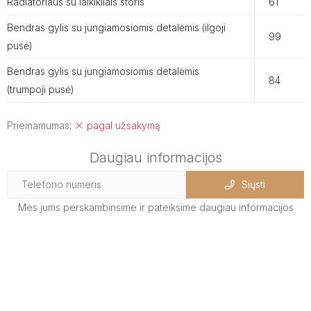
Radiatoriaus su laikikliais storis
61
Bendras gylis su jungiamosiomis detalėmis (ilgoji
99
pusė)
Bendras gylis su jungiamosiomis detalėmis
84
(trumpoji pusė)
Prieinamumas:
pagal užsakymą
Daugiau informacijos
Siųsti
Mes jums perskambinsime ir pateiksime daugiau informacijos