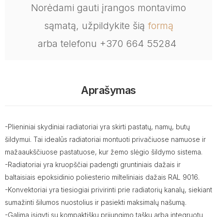
Norėdami gauti įrangos montavimo
sąmatą, užpildykite šią
formą
arba telefonu +370 664 55284
Aprašymas
-Plieniniai skydiniai radiatoriai yra skirti pastatų, namų, butų
šildymui. Tai idealūs radiatoriai montuoti privačiuose namuose ir
mažaaukščiuose pastatuose, kur žemo slėgio šildymo sistema.
-Radiatoriai yra kruopščiai padengti gruntiniais dažais ir
baltaisiais epoksidinio poliesterio milteliniais dažais RAL 9016.
-Konvektoriai yra tiesiogiai privirinti prie radiatorių kanalų, siekiant
sumažinti šilumos nuostolius ir pasiekti maksimalų našumą.
-Galima įsigyti su kompaktišku prijungimo tašku arba integruotu