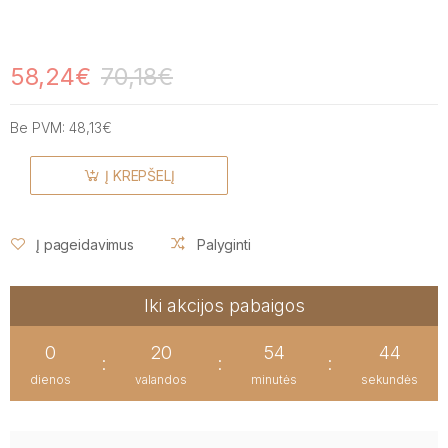
58,24€
70,18€
Be PVM:
48,13€
Į KREPŠELĮ
Į pageidavimus
Palyginti
Iki akcijos pabaigos
0
20
54
43
:
:
:
dienos
valandos
minutės
sekundės