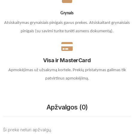
Grynais
Atsiskaitymas grynaisiais pinigais gavus prekes. A
tsiskaitant grynaisiais
pinigais (su savimi turite turėti asmens dokumentą).
Visa ir MasterCard
Apmokėjimas už užsakymą kortele.
Prekių pristatymas galimas tik
patvirtinus apmokėjimą.
Apžvalgos (0)
Ši prekė neturi apžvalgų.