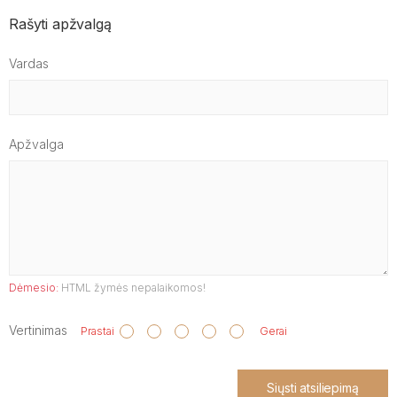
Rašyti apžvalgą
Vardas
Apžvalga
Dėmesio:
HTML žymės nepalaikomos!
Vertinimas
Prastai
Gerai
Siųsti atsiliepimą