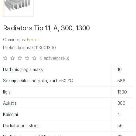
Radiators Tip 11, A, 300, 1300
Gamintojas:
Ferroli
Prekės kodas: G113001300
0 apžvalgos(-ų)
Darbinis slėgis maks
10
Sekcijos šiluminė galia, kai t =50 °C
586
Ilgis
1300
Aukštis
300
Kaiščiai
4
Radiatoriaus storis
56