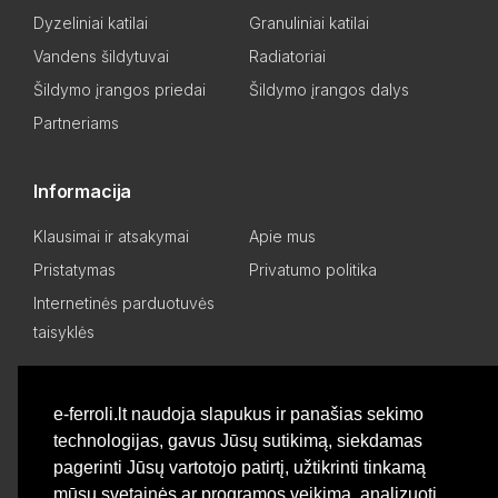
Dyzeliniai katilai
Granuliniai katilai
Vandens šildytuvai
Radiatoriai
Šildymo įrangos priedai
Šildymo įrangos dalys
Partneriams
Informacija
Klausimai ir atsakymai
Apie mus
Pristatymas
Privatumo politika
Internetinės parduotuvės
taisyklės
Mano paskyra
e-ferroli.lt naudoja slapukus ir panašias sekimo
technologijas, gavus Jūsų sutikimą, siekdamas
Asmeninis kabinetas
Pageidavimų sąrašas
pagerinti Jūsų vartotojo patirtį, užtikrinti tinkamą
Palyginti produktus
Basket
mūsų svetainės ar programos veikimą, analizuoti