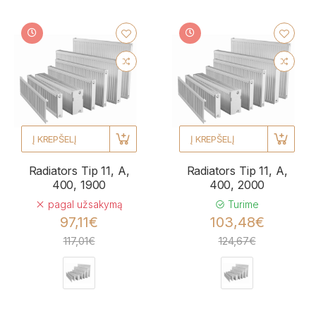
Į KREPŠELĮ
Į KREPŠELĮ
Radiators Tip 11, A,
Radiators Tip 11, A,
400, 1900
400, 2000
pagal užsakymą
Turime
97,11€
103,48€
117,01€
124,67€