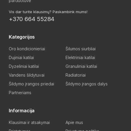
parduotuvė
Vis dar turite klausimų? Paskambink mums!
+370 664 55284
Kategorijos
Oro kondicionieriai
Šilumos siurbliai
Dujiniai katilai
Elektriniai katilai
Dyzeliniai katilai
Granuliniai katilai
Vandens šildytuvai
Radiatoriai
Šildymo įrangos priedai
Šildymo įrangos dalys
Partneriams
Informacija
Klausimai ir atsakymai
Apie mus