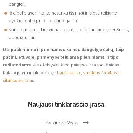
dangtelį.
Iš didelio asortimento nesunku išsirinkti ir įsigyti reikiamo
dydžio, galingumo ir dizaino gaminį.
Kaina prieinama kiekvienam pirkėjui, o tai turi didelę reikšmę jų
populiarumui.
Dėl patikimumo ir prieinamos kainos daugelyje šalių, taip
pat ir Lietuvoje, pirmenybė teikiama plieniniams 11 tipo
radiatoriams.
Jie efektyviai šildo patalpas ir taupo išlaidas.
Kataloge yra ir kitų prekių:
dujiniai katilai
,
vandens šildytuvai
,
šilumos siurbliai
.
Naujausi tinklaraščio įrašai
Peržiūrėti Visus