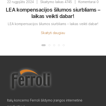
22 rugpjūtis 2024
|
Skaitymo laikas 4745
|
Komentarai 0
LEA kompensacijos šilumos siurbliams –
laikas veikti dabar!
LEA kompensacijos šilumos siurbliams – laikas veikti dabar!
Skaityti daugiau
Italų koncerno Ferroli šildymo įrangos internetinė