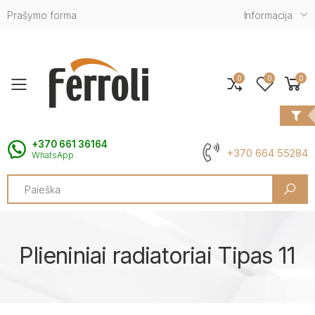
Prašymo forma
Informacija
0
0
0
Toggle mobile menu
+370 661 36164
+370 664 55284
WhatsApp
Search
Plieniniai radiatoriai Tipas 11