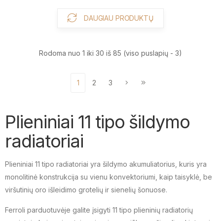
DAUGIAU PRODUKTŲ
Rodoma nuo 1 iki 30 iš 85 (viso puslapių - 3)
1
2
3
Plieniniai 11 tipo šildymo
radiatoriai
Plieniniai 11 tipo radiatoriai yra šildymo akumuliatorius, kuris yra
monolitinė konstrukcija su vienu konvektoriumi, kaip taisyklė, be
viršutinių oro išleidimo grotelių ir sienelių šonuose.
Ferroli parduotuvėje galite įsigyti 11 tipo plieninių radiatorių