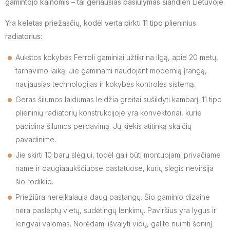
gamintojo kainomis – tai geriausias pasiūlymas šiandien Lietuvoje.
Yra keletas priežasčių, kodėl verta pirkti 11 tipo plieninius
radiatorius:
Aukštos kokybės Ferroli gaminiai užtikrina ilgą, apie 20 metų,
tarnavimo laiką. Jie gaminami naudojant modernią įrangą,
naujausias technologijas ir kokybės kontrolės sistemą.
Geras šilumos laidumas leidžia greitai sušildyti kambarį. 11 tipo
plieninių radiatorių konstrukcijoje yra konvektoriai, kurie
padidina šilumos perdavimą. Jų kiekis atitinką skaičių
pavadinime.
Jie skirti 10 barų slėgiui, todėl gali būti montuojami privačiame
name ir daugiaaukščiuose pastatuose, kurių slėgis neviršija
šio rodiklio.
Priežiūra nereikalauja daug pastangų. Šio gaminio dizaine
nėra paslėptų vietų, sudėtingų lenkimų. Paviršius yra lygus ir
lengvai valomas. Norėdami išvalyti vidų, galite nuimti šoninį