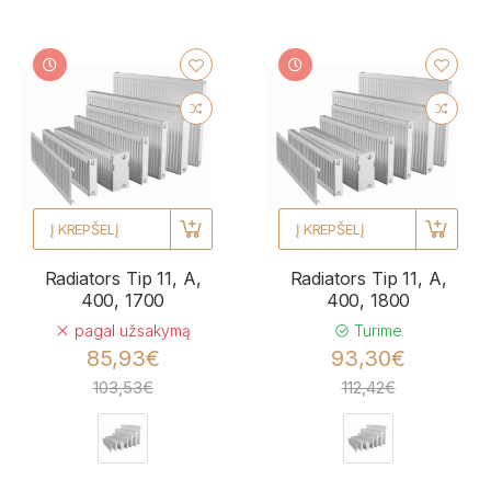
Į KREPŠELĮ
Į KREPŠELĮ
Radiators Tip 11, A,
Radiators Tip 11, A,
400, 1700
400, 1800
pagal užsakymą
Turime
85,93€
93,30€
103,53€
112,42€