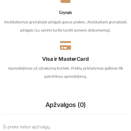
Grynais
Atsiskaitymas grynaisiais pinigais gavus prekes. A
tsiskaitant grynaisiais
pinigais (su savimi turite turėti asmens dokumentą).
Visa ir MasterCard
Apmokėjimas už užsakymą kortele.
Prekių pristatymas galimas tik
patvirtinus apmokėjimą.
Apžvalgos (0)
Ši prekė neturi apžvalgų.