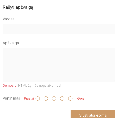
Rašyti apžvalgą
Vardas
Apžvalga
Dėmesio:
HTML žymės nepalaikomos!
Vertinimas
Prastai
Gerai
Siųsti atsiliepimą