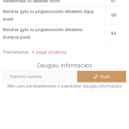
Radiatoriaus su laikikliais storis
61
Bendras gylis su jungiamosiomis detalėmis (ilgoji
99
pusė)
Bendras gylis su jungiamosiomis detalėmis
84
(trumpoji pusė)
Prieinamumas:
pagal užsakymą
Daugiau informacijos
Siųsti
Mes jums perskambinsime ir pateiksime daugiau informacijos