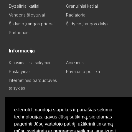
Dyzeliniai katilai
Granuliniai katilai
Vandens šildytuvai
Radiatoriai
Šildymo įrangos priedai
Šildymo įrangos dalys
Partneriams
Informacija
Klausimai ir atsakymai
Apie mus
Pristatymas
Privatumo politika
Internetinės parduotuvės
taisyklės
Mano paskyra
e-ferroli.lt naudoja slapukus ir panašias sekimo
technologijas, gavus Jūsų sutikimą, siekdamas
Asmeninis kabinetas
Pageidavimų sąrašas
pagerinti Jūsų vartotojo patirtį, užtikrinti tinkamą
Palyginti produktus
Basket
mūsų svetainės ar programos veikimą, analizuoti