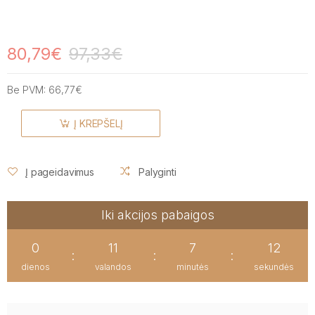
80,79€
97,33€
Be PVM:
66,77€
Į KREPŠELĮ
Į pageidavimus
Palyginti
Iki akcijos pabaigos
0
11
7
12
:
:
:
dienos
valandos
minutės
sekundės