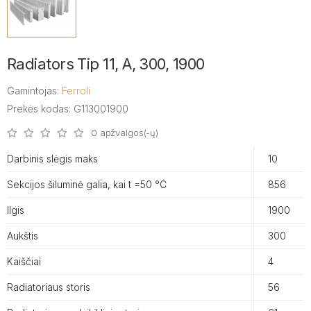
Radiators Tip 11, A, 300, 1900
Gamintojas:
Ferroli
Prekės kodas: G113001900
0 apžvalgos(-ų)
Darbinis slėgis maks
10
Sekcijos šiluminė galia, kai t =50 °C
856
Ilgis
1900
Aukštis
300
Kaiščiai
4
Radiatoriaus storis
56