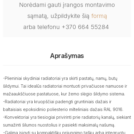
Norėdami gauti įrangos montavimo
sąmatą, užpildykite šią
formą
arba telefonu +370 664 55284
Aprašymas
-Plieniniai skydiniai radiatoriai yra skirti pastatų, namų, butų
šildymui. Tai idealūs radiatoriai montuoti privačiuose namuose ir
mažaaukščiuose pastatuose, kur žemo slėgio šildymo sistema.
-Radiatoriai yra kruopščiai padengti gruntiniais dažais ir
baltaisiais epoksidinio poliesterio milteliniais dažais RAL 9016.
-Konvektoriai yra tiesiogiai privirinti prie radiatorių kanalų, siekiant
sumažinti šilumos nuostolius ir pasiekti maksimalų našumą.
-Galima įsigyti su kompaktišku prijungimo tašku arba integruotu