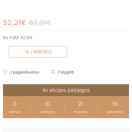
52,21€
62,91€
Be PVM:
43,15€
Į KREPŠELĮ
Į pageidavimus
Palyginti
Iki akcijos pabaigos
0
10
21
15
:
:
:
dienos
valandos
minutės
sekundės