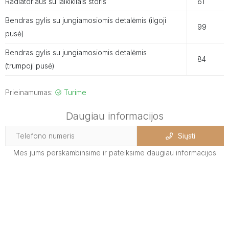
Radiatoriaus su laikikliais storis
61
Bendras gylis su jungiamosiomis detalėmis (ilgoji
99
pusė)
Bendras gylis su jungiamosiomis detalėmis
84
(trumpoji pusė)
Prieinamumas:
Turime
Daugiau informacijos
Siųsti
Mes jums perskambinsime ir pateiksime daugiau informacijos