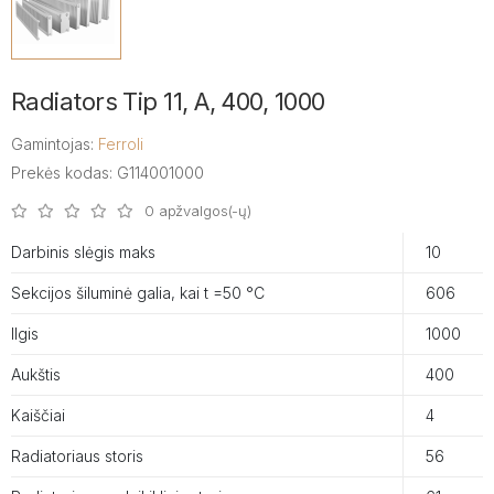
Radiators Tip 11, A, 400, 1000
Gamintojas:
Ferroli
Prekės kodas: G114001000
0 apžvalgos(-ų)
Darbinis slėgis maks
10
Sekcijos šiluminė galia, kai t =50 °C
606
Ilgis
1000
Aukštis
400
Kaiščiai
4
Radiatoriaus storis
56