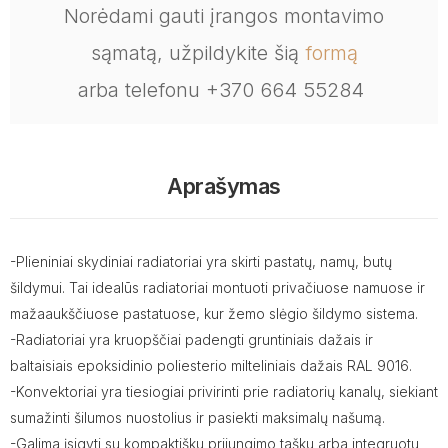
Norėdami gauti įrangos montavimo
sąmatą, užpildykite šią
formą
arba telefonu +370 664 55284
Aprašymas
-Plieniniai skydiniai radiatoriai yra skirti pastatų, namų, butų
šildymui. Tai idealūs radiatoriai montuoti privačiuose namuose ir
mažaaukščiuose pastatuose, kur žemo slėgio šildymo sistema.
-Radiatoriai yra kruopščiai padengti gruntiniais dažais ir
baltaisiais epoksidinio poliesterio milteliniais dažais RAL 9016.
-Konvektoriai yra tiesiogiai privirinti prie radiatorių kanalų, siekiant
sumažinti šilumos nuostolius ir pasiekti maksimalų našumą.
-Galima įsigyti su kompaktišku prijungimo tašku arba integruotu