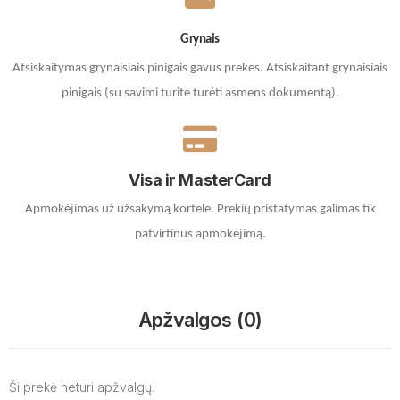
Grynais
Atsiskaitymas grynaisiais pinigais gavus prekes. A
tsiskaitant grynaisiais
pinigais (su savimi turite turėti asmens dokumentą).
Visa ir MasterCard
Apmokėjimas už užsakymą kortele.
Prekių pristatymas galimas tik
patvirtinus apmokėjimą.
Apžvalgos (0)
Ši prekė neturi apžvalgų.