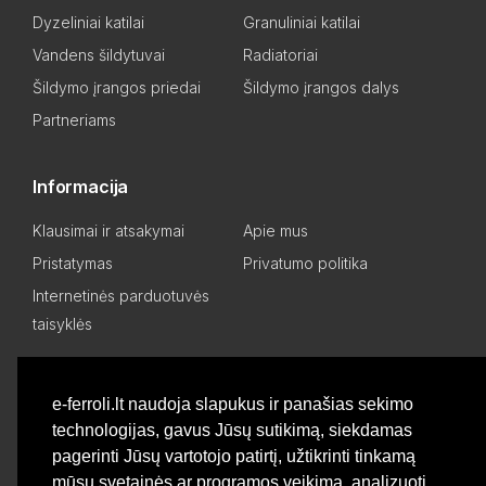
Dyzeliniai katilai
Granuliniai katilai
Vandens šildytuvai
Radiatoriai
Šildymo įrangos priedai
Šildymo įrangos dalys
Partneriams
Informacija
Klausimai ir atsakymai
Apie mus
Pristatymas
Privatumo politika
Internetinės parduotuvės
taisyklės
Mano paskyra
e-ferroli.lt naudoja slapukus ir panašias sekimo
technologijas, gavus Jūsų sutikimą, siekdamas
Asmeninis kabinetas
Pageidavimų sąrašas
pagerinti Jūsų vartotojo patirtį, užtikrinti tinkamą
Palyginti produktus
Basket
mūsų svetainės ar programos veikimą, analizuoti