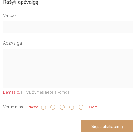
Rašyti apžvalgą
Vardas
Apžvalga
Dėmesio:
HTML žymės nepalaikomos!
Vertinimas
Prastai
Gerai
Siųsti atsiliepimą