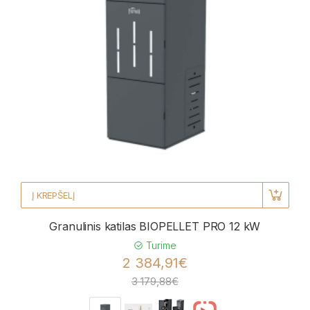
Į KREPŠELĮ
Granulinis katilas BIOPELLET PRO 12 kW
Turime
2 384,91€
3 179,88€