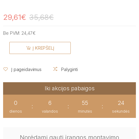
29,61€
35,68€
Be PVM:
24,47€
Į KREPŠELĮ
Į pageidavimus
Palyginti
Iki akcijos pabaigos
0
6
55
23
:
:
:
dienos
valandos
minutės
sekundės
Norėdami gauti įrangos montavimo