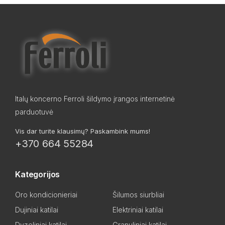
Italų koncerno Ferroli šildymo įrangos internetinė
parduotuvė
Vis dar turite klausimų? Paskambink mums!
+370 664 55284
Kategorijos
Oro kondicionieriai
Šilumos siurbliai
Dujiniai katilai
Elektriniai katilai
Dyzeliniai katilai
Granuliniai katilai