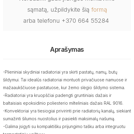
sąmatą, užpildykite šią
formą
arba telefonu +370 664 55284
Aprašymas
-Plieniniai skydiniai radiatoriai yra skirti pastatų, namų, butų
šildymui. Tai idealūs radiatoriai montuoti privačiuose namuose ir
mažaaukščiuose pastatuose, kur žemo slėgio šildymo sistema.
-Radiatoriai yra kruopščiai padengti gruntiniais dažais ir
baltaisiais epoksidinio poliesterio milteliniais dažais RAL 9016.
-Konvektoriai yra tiesiogiai privirinti prie radiatorių kanalų, siekiant
sumažinti šilumos nuostolius ir pasiekti maksimalų našumą.
-Galima įsigyti su kompaktišku prijungimo tašku arba integruotu