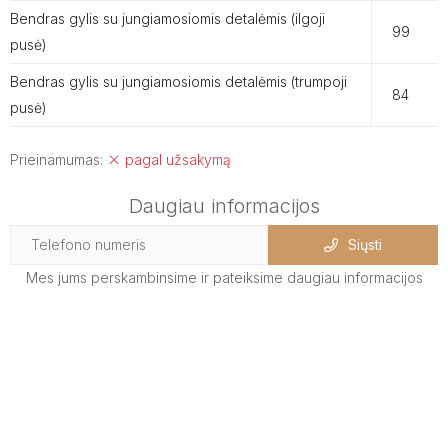
Bendras gylis su jungiamosiomis detalėmis (ilgoji
99
pusė)
Bendras gylis su jungiamosiomis detalėmis (trumpoji
84
pusė)
Prieinamumas:
pagal užsakymą
Daugiau informacijos
Siųsti
Mes jums perskambinsime ir pateiksime daugiau informacijos