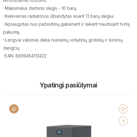
termostatiniu vožtuvu.
-Maksimalus darbinis slėgis - 10 barų.
-Kiekvienas radiatorius išbandytas esant 13 barų slėgiui.
-Apsaugotas nuo pažeidimų gabenant ir laikant naudojant tvirtą
pakuotę.
-Lengvai valomas dėka nuimamų viršutinių grotelių ir šoninių
dangčių.
-EAN: 8699454113422
Ypatingi pasiūlymai