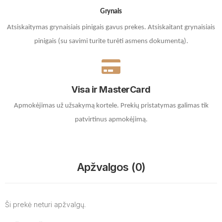
Grynais
Atsiskaitymas grynaisiais pinigais gavus prekes. A
tsiskaitant grynaisiais
pinigais (su savimi turite turėti asmens dokumentą).
Visa ir MasterCard
Apmokėjimas už užsakymą kortele.
Prekių pristatymas galimas tik
patvirtinus apmokėjimą.
Apžvalgos (0)
Ši prekė neturi apžvalgų.