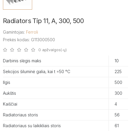
Radiators Tip 11, A, 300, 500
Gamintojas:
Ferroli
Prekės kodas: G113000500
0 apžvalgos(-ų)
Darbinis slėgis maks
10
Sekcijos šiluminė galia, kai t =50 °C
225
Ilgis
500
Aukštis
300
Kaiščiai
4
Radiatoriaus storis
56
Radiatoriaus su laikikliais storis
61