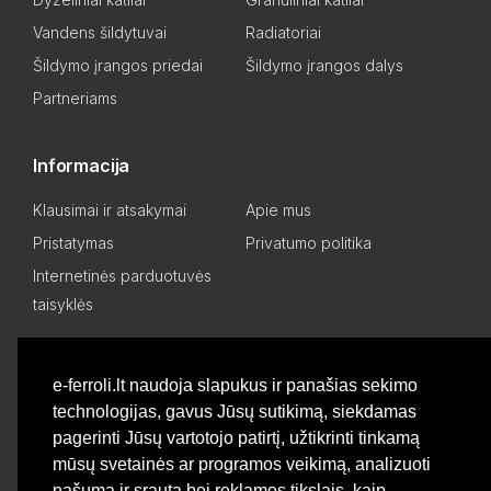
Vandens šildytuvai
Radiatoriai
Šildymo įrangos priedai
Šildymo įrangos dalys
Partneriams
Informacija
Klausimai ir atsakymai
Apie mus
Pristatymas
Privatumo politika
Internetinės parduotuvės
taisyklės
Mano paskyra
e-ferroli.lt naudoja slapukus ir panašias sekimo
technologijas, gavus Jūsų sutikimą, siekdamas
Asmeninis kabinetas
Pageidavimų sąrašas
pagerinti Jūsų vartotojo patirtį, užtikrinti tinkamą
Palyginti produktus
Basket
mūsų svetainės ar programos veikimą, analizuoti
našumą ir srautą bei reklamos tikslais, kaip