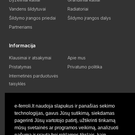
Vandens šildytuvai
Radiatoriai
Šildymo įrangos priedai
Šildymo įrangos dalys
Partneriams
Informacija
Klausimai ir atsakymai
Apie mus
Pristatymas
Privatumo politika
Internetinės parduotuvės
taisyklės
Mano paskyra
e-ferroli.lt naudoja slapukus ir panašias sekimo
technologijas, gavus Jūsų sutikimą, siekdamas
Asmeninis kabinetas
Pageidavimų sąrašas
pagerinti Jūsų vartotojo patirtį, užtikrinti tinkamą
Palyginti produktus
Basket
mūsų svetainės ar programos veikimą, analizuoti
našumą ir srautą bei reklamos tikslais, kaip