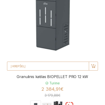
Į KREPŠELĮ
Granulinis katilas BIOPELLET PRO 12 kW
Turime
2 384,91€
3 179,88€