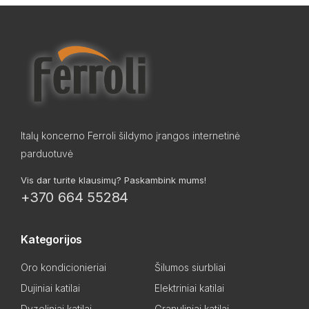
Italų koncerno Ferroli šildymo įrangos internetinė
parduotuvė
Vis dar turite klausimų? Paskambink mums!
+370 664 55284
Kategorijos
Oro kondicionieriai
Šilumos siurbliai
Dujiniai katilai
Elektriniai katilai
Dyzeliniai katilai
Granuliniai katilai