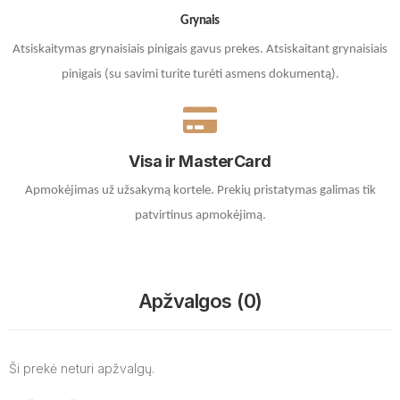
Grynais
Atsiskaitymas grynaisiais pinigais gavus prekes. A
tsiskaitant grynaisiais
pinigais (su savimi turite turėti asmens dokumentą).
Visa ir MasterCard
Apmokėjimas už užsakymą kortele.
Prekių pristatymas galimas tik
patvirtinus apmokėjimą.
Apžvalgos (0)
Ši prekė neturi apžvalgų.