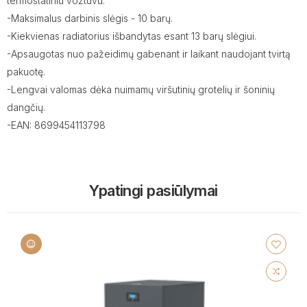
termostatiniu vožtuvu.
-Maksimalus darbinis slėgis - 10 barų.
-Kiekvienas radiatorius išbandytas esant 13 barų slėgiui.
-Apsaugotas nuo pažeidimų gabenant ir laikant naudojant tvirtą
pakuotę.
-Lengvai valomas dėka nuimamų viršutinių grotelių ir šoninių
dangčių.
-EAN: 8699454113798
Ypatingi pasiūlymai