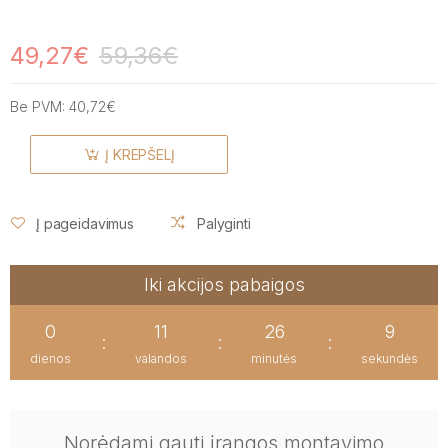
49,27€
59,36€
Be PVM:
40,72€
Į KREPŠELĮ
Į pageidavimus
Palyginti
Iki akcijos pabaigos
0
11
26
9
:
:
:
dienos
valandos
minutės
sekundės
Norėdami gauti įrangos montavimo