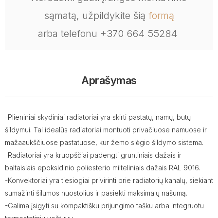
sąmatą, užpildykite šią
formą
arba telefonu +370 664 55284
Aprašymas
-Plieniniai skydiniai radiatoriai yra skirti pastatų, namų, butų
šildymui. Tai idealūs radiatoriai montuoti privačiuose namuose ir
mažaaukščiuose pastatuose, kur žemo slėgio šildymo sistema.
-Radiatoriai yra kruopščiai padengti gruntiniais dažais ir
baltaisiais epoksidinio poliesterio milteliniais dažais RAL 9016.
-Konvektoriai yra tiesiogiai privirinti prie radiatorių kanalų, siekiant
sumažinti šilumos nuostolius ir pasiekti maksimalų našumą.
-Galima įsigyti su kompaktišku prijungimo tašku arba integruotu