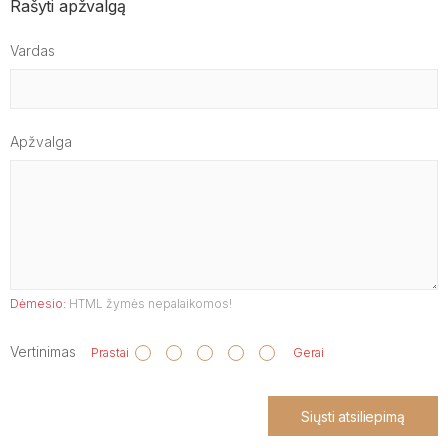
Rašyti apžvalgą
Vardas
Apžvalga
Dėmesio:
HTML žymės nepalaikomos!
Vertinimas
Prastai
Gerai
Siųsti atsiliepimą