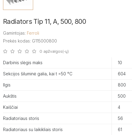
Radiators Tip 11, A, 500, 800
Gamintojas:
Ferroli
Prekės kodas: G115000800
0 apžvalgos(-ų)
Darbinis slėgis maks
10
Sekcijos šiluminė galia, kai t =50 °C
604
Ilgis
800
Aukštis
500
Kaiščiai
4
Radiatoriaus storis
56
Radiatoriaus su laikikliais storis
61