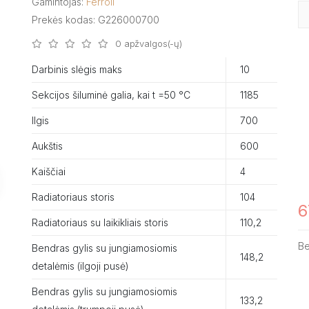
Gamintojas:
Ferroli
Prekės kodas: G226000700
0 apžvalgos(-ų)
Darbinis slėgis maks
10
Sekcijos šiluminė galia, kai t =50 °C
1185
Ilgis
700
Aukštis
600
Kaiščiai
4
Radiatoriaus storis
104
6
Radiatoriaus su laikikliais storis
110,2
B
Bendras gylis su jungiamosiomis
148,2
detalėmis (ilgoji pusė)
Bendras gylis su jungiamosiomis
133,2