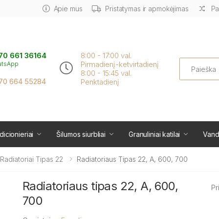
Apie mus
Pristatymas ir apmokėjimas
Pa
70 661 36164
8:00 - 17:00 val.
Search
Pirmadienį-ketvirtadienį
atsApp
8:00 - 15:45 val.
70 664 55284
Penktadienį
icionieriai
Šilumos siurbliai
Granuliniai katilai
Vand
i Radiatoriai Tipas 22
Radiatoriaus Tipas 22, A, 600, 700
Radiatoriaus tipas 22, A, 600,
Pr
700