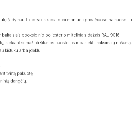
mų, butų šildymui. Tai idealūs radiatoriai montuoti privačiuose namuos
 baltaisiais epoksidinio poliesterio milteliniais dažais RAL 9016.
nalų, siekiant sumažinti šilumos nuostolius ir pasiekti maksimalų našumą.
u kištuku arba įdėklu.
.
nt tvirtą pakuotę.
ninių dangčių.