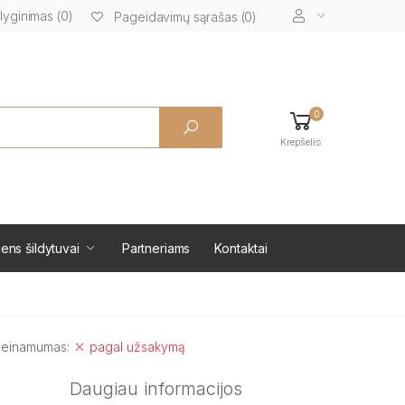
lyginimas (0)
Pageidavimų sąrašas (0)
0
Krepšelis
ens šildytuvai
Partneriams
Kontaktai
ieinamumas:
pagal užsakymą
Daugiau informacijos