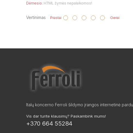
Dėmesio:
HTML žymės nepalaikomos!
Vertinimas
Prastai
Gerai
Italų koncerno Ferroli šildymo įrangos internetinė pard
Vis dar turite klausimų? Paskambink mums!
+370 664 55284