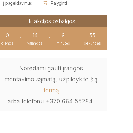
Į pageidavimus
Palyginti
Iki akcijos pabaigos
0
14
9
55
:
:
:
dienos
valandos
minutės
sekundės
Norėdami gauti įrangos
montavimo sąmatą, užpildykite šią
formą
arba telefonu +370 664 55284