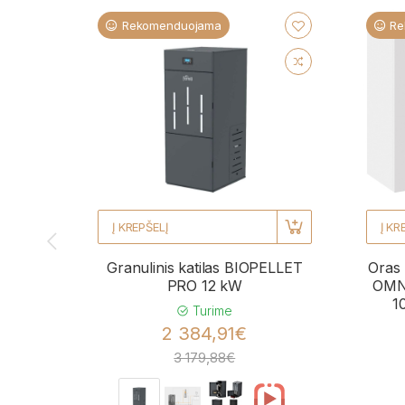
Rekomenduojama
Re
Į KREPŠELĮ
Į KR
Granulinis katilas BIOPELLET
Oras 
PRO 12 kW
OMNI
1
Turime
2 384,91€
3 179,88€