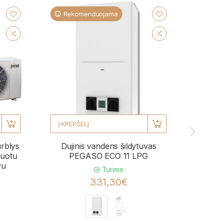
Rekomenduojama
Re
Į KREPŠELĮ
Į KRE
urblys
Dujinis vandens šildytuvas
Kond
uotu
PEGASO ECO 11 LPG
BL
vu
momen
Turime
331,30€