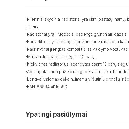
-Plieniniai skydiniai radiatoriai yra skirti pastatų, na
sistema.
-Radiatoriai yra kruopščiai padengti gruntiniais dažais ir
-Konvektoriai yra tiesiogiai privirinti prie radiatorių ka
-Pasirinktinai įrengtas kompaktiškas valdymo vožtuvas s
-Maksimalus darbinis slėgis - 10 barų.
-Kiekvienas radiatorius išbandytas esant 13 barų slėgiui
-Apsaugotas nuo pažeidimų gabenant ir laikant naudoja
-Lengvai valomas dėka nuimamų viršutinių grotelių ir šo
-EAN: 8699454116560
Ypatingi pasiūlymai