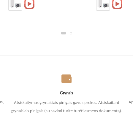
Grynais
us,
Ap
Atsiskaitymas grynaisiais pinigais gavus prekes. A
tsiskaitant
grynaisiais pinigais (su savimi turite turėti asmens dokumentą).