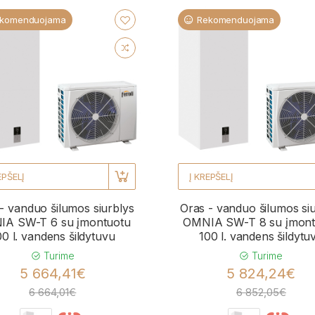
komenduojama
Rekomenduojama
EPŠELĮ
Į KREPŠELĮ
- vanduo šilumos siurblys
Oras - vanduo šilumos si
A SW-T 6 su įmontuotu
OMNIA SW-T 8 su įmont
00 l. vandens šildytuvu
100 l. vandens šildytu
Turime
Turime
5 664,41€
5 824,24€
6 664,01€
6 852,05€