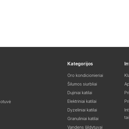
Kategorijos
I
Oro kondicionieriai
Kl
Šilumos siurbliai
Ap
Dujiniai katilai
Pr
Elektriniai katilai
Pr
uotuvė
Dyzeliniai katilai
In
ta
Granuliniai katilai
Vandens šildytuvai