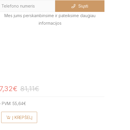
Siųsti
Mes jums perskambinsime ir pateiksime daugiau
informacijos
7,32€
81,11€
e PVM:
55,64€
Į KREPŠELĮ