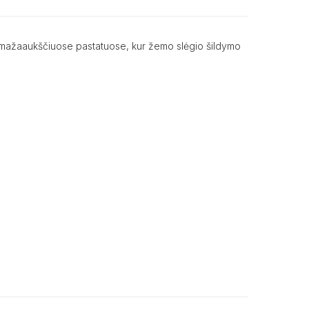
e ir mažaaukščiuose pastatuose, kur žemo slėgio šildymo