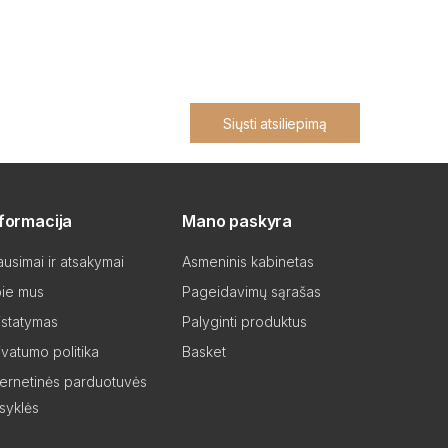
Siųsti atsiliepimą
nformacija
Mano paskyra
ausimai ir atsakymai
Asmeninis kabinetas
ie mus
Pageidavimų sąrašas
istatymas
Palyginti produktus
ivatumo politika
Basket
ternetinės parduotuvės
isyklės