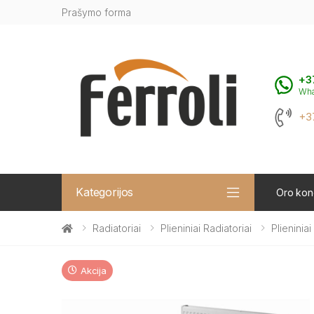
Prašymo forma
+3
Wh
+3
Kategorijos
Oro kond
Radiatoriai
Plieniniai Radiatoriai
Plieninia
Akcija