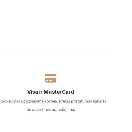
Visa ir MasterCard
mokėjimas už užsakymą kortele.
Prekių pristatymas galimas
tik patvirtinus apmokėjimą.