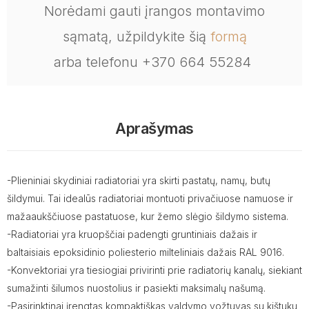
Norėdami gauti įrangos montavimo
sąmatą, užpildykite šią
formą
arba telefonu +370 664 55284
Aprašymas
-Plieniniai skydiniai radiatoriai yra skirti pastatų, namų, butų
šildymui. Tai idealūs radiatoriai montuoti privačiuose namuose ir
mažaaukščiuose pastatuose, kur žemo slėgio šildymo sistema.
-Radiatoriai yra kruopščiai padengti gruntiniais dažais ir
baltaisiais epoksidinio poliesterio milteliniais dažais RAL 9016.
-Konvektoriai yra tiesiogiai privirinti prie radiatorių kanalų, siekiant
sumažinti šilumos nuostolius ir pasiekti maksimalų našumą.
-Pasirinktinai įrengtas kompaktiškas valdymo vožtuvas su kištuku