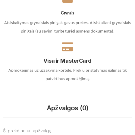
Grynais
Atsiskaitymas grynaisiais pinigais gavus prekes. A
tsiskaitant grynaisiais
pinigais (su savimi turite turėti asmens dokumentą).
Visa ir MasterCard
Apmokėjimas už užsakymą kortele.
Prekių pristatymas galimas tik
patvirtinus apmokėjimą.
Apžvalgos (0)
Ši prekė neturi apžvalgų.