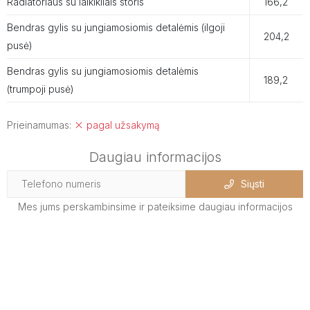
Radiatoriaus su laikikliais storis
166,2
Bendras gylis su jungiamosiomis detalėmis (ilgoji
204,2
pusė)
Bendras gylis su jungiamosiomis detalėmis
189,2
(trumpoji pusė)
Prieinamumas:
pagal užsakymą
Daugiau informacijos
Siųsti
Mes jums perskambinsime ir pateiksime daugiau informacijos