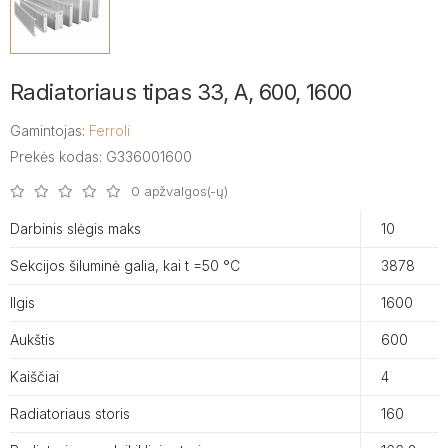
Radiatoriaus tipas 33, A, 600, 1600
Gamintojas:
Ferroli
Prekės kodas: G336001600
0 apžvalgos(-ų)
Darbinis slėgis maks
10
Sekcijos šiluminė galia, kai t =50 °C
3878
Ilgis
1600
Aukštis
600
Kaiščiai
4
Radiatoriaus storis
160