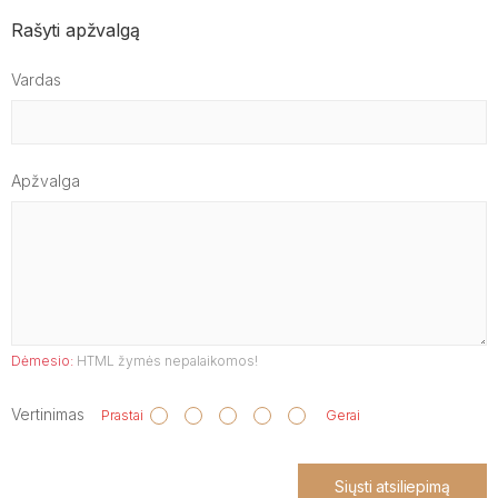
Rašyti apžvalgą
Vardas
Apžvalga
Dėmesio:
HTML žymės nepalaikomos!
Vertinimas
Prastai
Gerai
Siųsti atsiliepimą