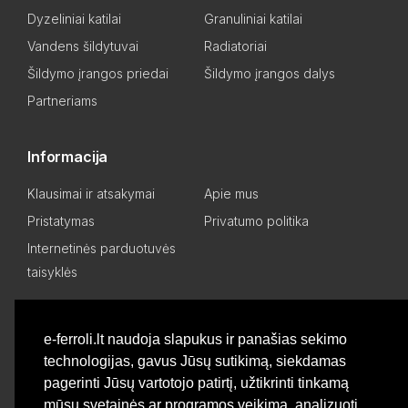
Dyzeliniai katilai
Granuliniai katilai
Vandens šildytuvai
Radiatoriai
Šildymo įrangos priedai
Šildymo įrangos dalys
Partneriams
Informacija
Klausimai ir atsakymai
Apie mus
Pristatymas
Privatumo politika
Internetinės parduotuvės
taisyklės
Mano paskyra
e-ferroli.lt naudoja slapukus ir panašias sekimo
technologijas, gavus Jūsų sutikimą, siekdamas
Asmeninis kabinetas
Pageidavimų sąrašas
pagerinti Jūsų vartotojo patirtį, užtikrinti tinkamą
Palyginti produktus
Basket
mūsų svetainės ar programos veikimą, analizuoti