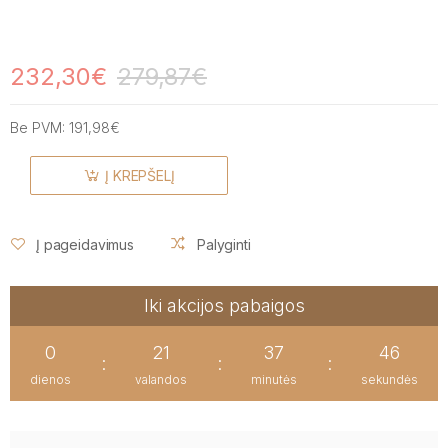
232,30€
279,87€
Be PVM:
191,98€
Į KREPŠELĮ
Į pageidavimus
Palyginti
Iki akcijos pabaigos
0
21
37
46
:
:
:
dienos
valandos
minutės
sekundės