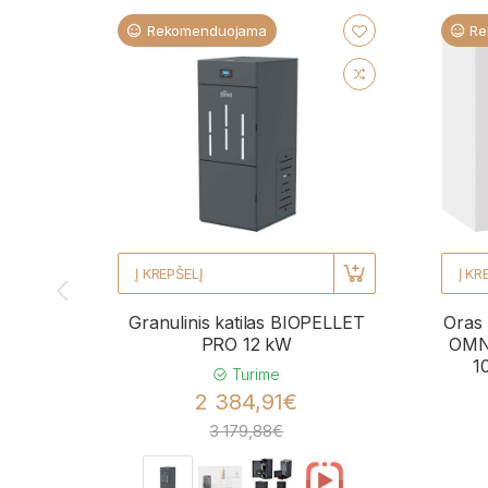
Rekomenduojama
Re
Į KREPŠELĮ
Į KR
Granulinis katilas BIOPELLET
Oras 
PRO 12 kW
OMNI
1
Turime
2 384,91€
3 179,88€