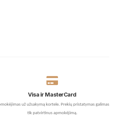
Visa ir MasterCard
mokėjimas už užsakymą kortele.
Prekių pristatymas galimas
tik patvirtinus apmokėjimą.