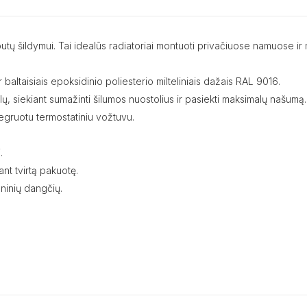
mų, butų šildymui. Tai idealūs radiatoriai montuoti privačiuose namuos
 baltaisiais epoksidinio poliesterio milteliniais dažais RAL 9016.
nalų, siekiant sumažinti šilumos nuostolius ir pasiekti maksimalų našumą.
tegruotu termostatiniu vožtuvu.
.
nt tvirtą pakuotę.
ninių dangčių.