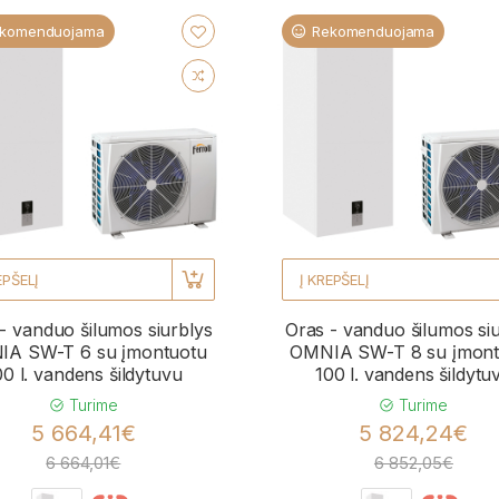
komenduojama
Rekomenduojama
EPŠELĮ
Į KREPŠELĮ
- vanduo šilumos siurblys
Oras - vanduo šilumos si
A SW-T 6 su įmontuotu
OMNIA SW-T 8 su įmont
00 l. vandens šildytuvu
100 l. vandens šildytu
Turime
Turime
5 664,41€
5 824,24€
6 664,01€
6 852,05€