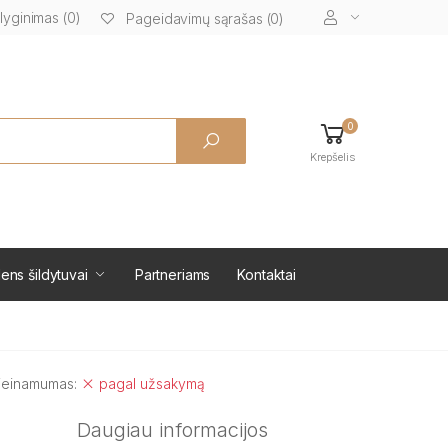
lyginimas (0)
Pageidavimų sąrašas (0)
0
Krepšelis
ens šildytuvai
Partneriams
Kontaktai
ieinamumas:
pagal užsakymą
Daugiau informacijos