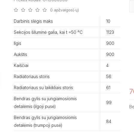
0 apžvalgos(-ų)
Darbinis slėgis maks
10
Sekcijos šiluminė galia, kai t =50 °C
1123
Ilgis
900
Aukštis
900
Kaiščiai
4
Radiatoriaus storis
56
Radiatoriaus su laikikliais storis
61
7
Bendras gylis su jungiamosiomis
99
detalėmis (ilgoji pusė)
B
Bendras gylis su jungiamosiomis
84
detalėmis (trumpoji pusė)