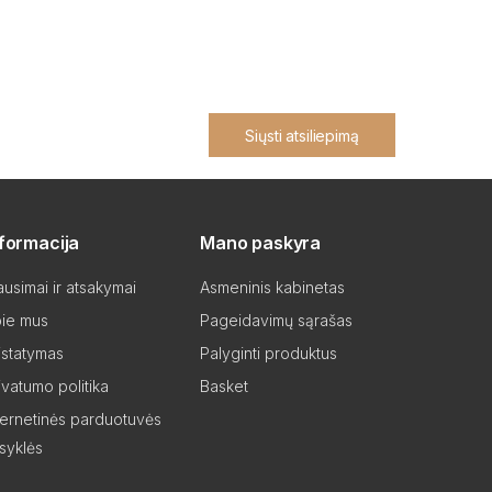
Siųsti atsiliepimą
nformacija
Mano paskyra
ausimai ir atsakymai
Asmeninis kabinetas
ie mus
Pageidavimų sąrašas
istatymas
Palyginti produktus
ivatumo politika
Basket
ternetinės parduotuvės
isyklės