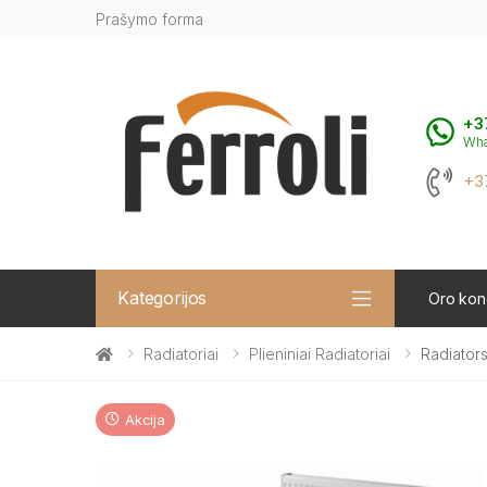
Prašymo forma
+3
Wh
+3
Kategorijos
Oro kond
Radiatoriai
Plieniniai Radiatoriai
Radiators
Akcija