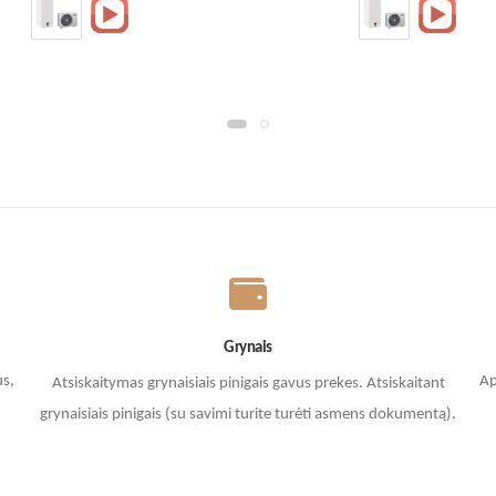
Grynais
us,
Ap
Atsiskaitymas grynaisiais pinigais gavus prekes. A
tsiskaitant
grynaisiais pinigais (su savimi turite turėti asmens dokumentą).