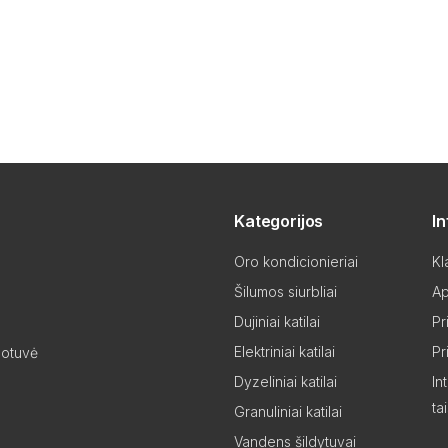
Kategorijos
I
Oro kondicionieriai
Kl
Šilumos siurbliai
Ap
Dujiniai katilai
Pr
Elektriniai katilai
Pr
uotuvė
Dyzeliniai katilai
In
ta
Granuliniai katilai
Vandens šildytuvai