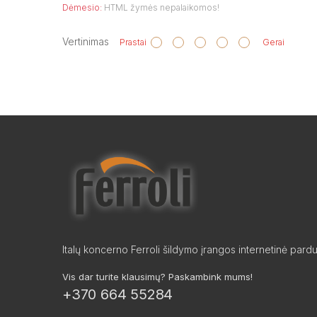
Dėmesio:
HTML žymės nepalaikomos!
Vertinimas
Prastai
Gerai
Italų koncerno Ferroli šildymo įrangos internetinė pard
Vis dar turite klausimų? Paskambink mums!
+370 664 55284