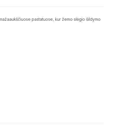
e ir mažaaukščiuose pastatuose, kur žemo slėgio šildymo