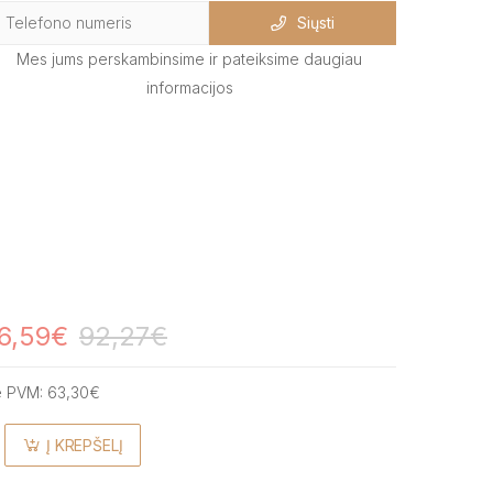
Siųsti
Mes jums perskambinsime ir pateiksime daugiau
informacijos
6,59€
92,27€
e PVM:
63,30€
Į KREPŠELĮ