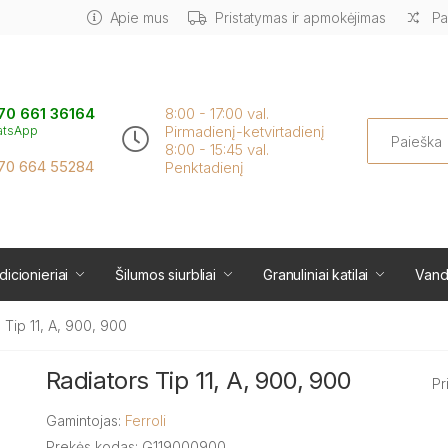
Apie mus
Pristatymas ir apmokėjimas
Pa
70 661 36164
8:00 - 17:00 val.
Search
Pirmadienį-ketvirtadienį
atsApp
8:00 - 15:45 val.
70 664 55284
Penktadienį
icionieriai
Šilumos siurbliai
Granuliniai katilai
Vand
 Tip 11, A, 900, 900
Radiators Tip 11, A, 900, 900
Pr
Gamintojas:
Ferroli
Prekės kodas: G119000900