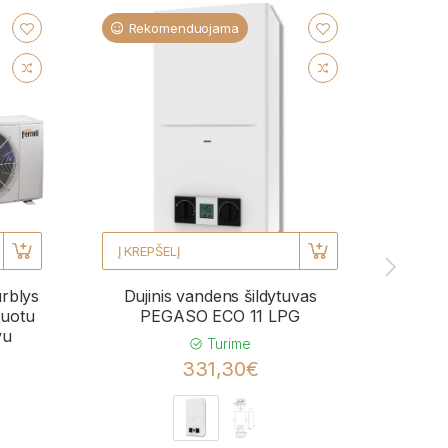
Rekomenduojama
Re
Į KREPŠELĮ
Į KRE
urblys
Dujinis vandens šildytuvas
Kond
uotu
PEGASO ECO 11 LPG
BL
vu
momen
Turime
331,30€