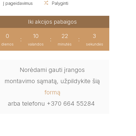
Į pageidavimus
Palyginti
Iki akcijos pabaigos
0
10
22
2
:
:
:
dienos
valandos
minutės
sekundės
Norėdami gauti įrangos
montavimo sąmatą, užpildykite šią
formą
arba telefonu +370 664 55284