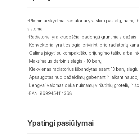
-Plieniniai skydiniai radiatoriai yra skirti pastatų, na
sistema.
-Radiatoriai yra kruopščiai padengti gruntiniais dažais ir
-Konvektoriai yra tiesiogiai privirinti prie radiatorių ka
-Galima įsigyti su kompaktišku prijungimo tašku arba in
-Maksimalus darbinis slėgis - 10 barų.
-Kiekvienas radiatorius išbandytas esant 13 barų slėgiui
-Apsaugotas nuo pažeidimų gabenant ir laikant naudoja
-Lengvai valomas dėka nuimamų viršutinių grotelių ir šo
-EAN: 8699454114368
Ypatingi pasiūlymai