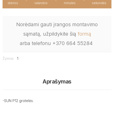
dienos
valandos
minutės
sekundės
Norėdami gauti įrangos montavimo
sąmatą, užpildykite šią
formą
arba telefonu +370 664 55284
Žymos:
1
Aprašymas
-SUN P12 grotelės.