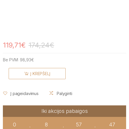
119,71€
174,24€
Be PVM:
98,93€
Į KREPŠELĮ
Į pageidavimus
Palyginti
Iki akcijos pabaigos
0
8
57
46
:
:
: