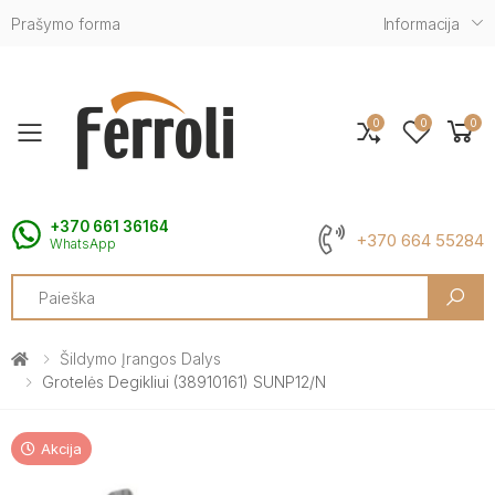
Prašymo forma
Informacija
0
0
0
Toggle mobile menu
+370 661 36164
+370 664 55284
WhatsApp
Search
Šildymo Įrangos Dalys
Grotelės Degikliui (38910161) SUNP12/N
Akcija