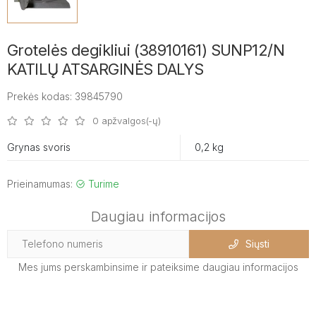
Grotelės degikliui (38910161) SUNP12/N
KATILŲ ATSARGINĖS DALYS
Prekės kodas: 39845790
0 apžvalgos(-ų)
Grynas svoris
0,2 kg
Prieinamumas:
Turime
Daugiau informacijos
Siųsti
Mes jums perskambinsime ir pateiksime daugiau informacijos