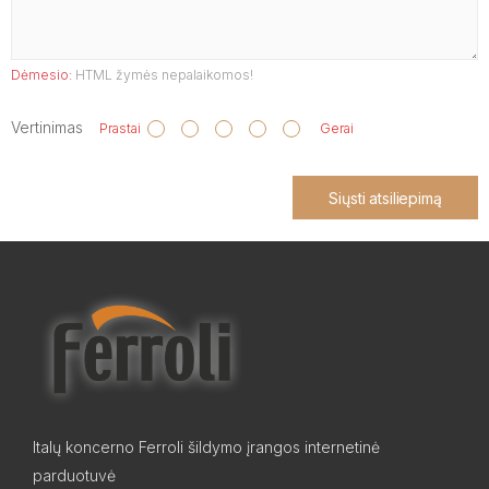
Dėmesio:
HTML žymės nepalaikomos!
Vertinimas
Prastai
Gerai
Siųsti atsiliepimą
Italų koncerno Ferroli šildymo įrangos internetinė
parduotuvė