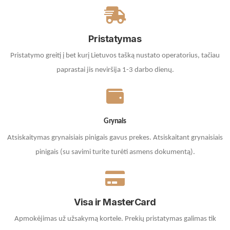
Pristatymas
Pristatymo greitį į bet kurį Lietuvos tašką nustato operatorius, tačiau
paprastai jis neviršija 1-3 darbo dienų.
Grynais
Atsiskaitymas grynaisiais pinigais gavus prekes. A
tsiskaitant grynaisiais
pinigais (su savimi turite turėti asmens dokumentą).
Visa ir MasterCard
Apmokėjimas už užsakymą kortele.
Prekių pristatymas galimas tik