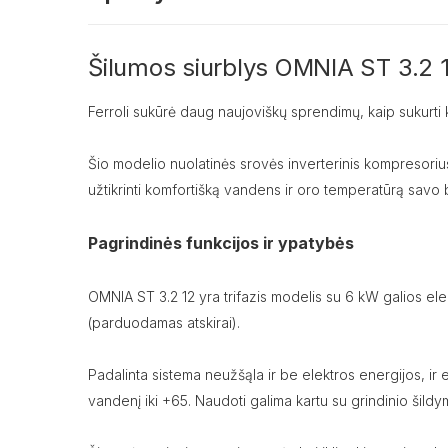
Šilumos siurblys OMNIA ST 3.2 12
Ferroli sukūrė daug naujoviškų sprendimų, kaip sukurti 
Šio modelio nuolatinės srovės inverterinis kompresorius 
užtikrinti komfortišką vandens ir oro temperatūrą savo 
Pagrindinės funkcijos ir ypatybės
OMNIA ST 3.2 12 yra trifazis modelis su 6 kW galios elektr
(parduodamas atskirai).
Padalinta sistema neužšąla ir be elektros energijos, ir es
vandenį iki +65. Naudoti galima kartu su grindinio šildymo