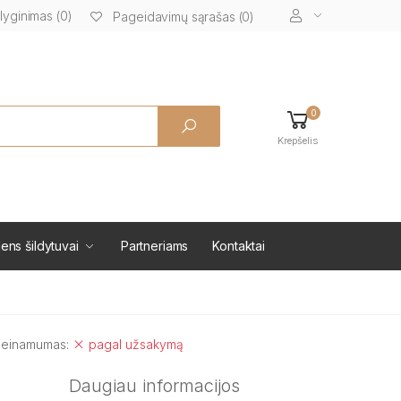
lyginimas (0)
Pageidavimų sąrašas (0)
0
Krepšelis
ens šildytuvai
Partneriams
Kontaktai
ieinamumas:
pagal užsakymą
Daugiau informacijos