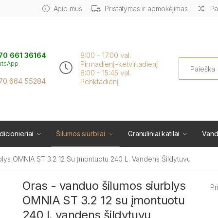
Apie mus
Pristatymas ir apmokėjimas
Pa
70 661 36164
8:00 - 17:00 val.
Search
Pirmadienį-ketvirtadienį
atsApp
8:00 - 15:45 val.
70 664 55284
Penktadienį
icionieriai
Šilumos siurbliai
Granuliniai katilai
Vand
blys OMNIA ST 3.2 12 Su Įmontuotu 240 L. Vandens Šildytuvu
Oras - vanduo šilumos siurblys
Pr
OMNIA ST 3.2 12 su įmontuotu
240 l. vandens šildytuvu