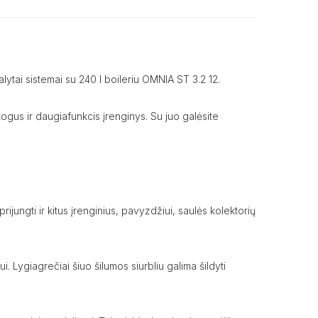
lytai sistemai su 240 l boileriu OMNIA ST 3.2 12.
togus ir daugiafunkcis įrenginys. Su juo galėsite
rijungti ir kitus įrenginius, pavyzdžiui, saulės kolektorių
i. Lygiagrečiai šiuo šilumos siurbliu galima šildyti