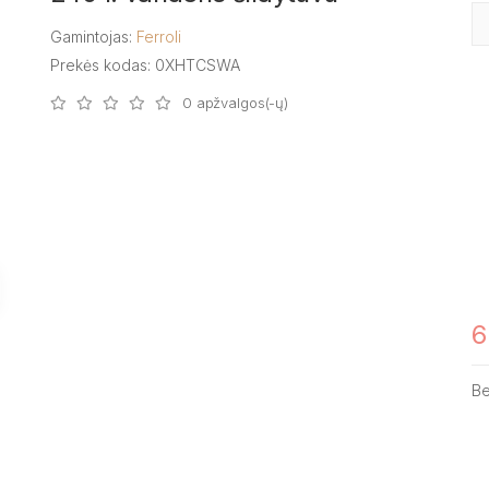
Gamintojas:
Ferroli
Prekės kodas: 0XHTCSWA
0 apžvalgos(-ų)
6
B