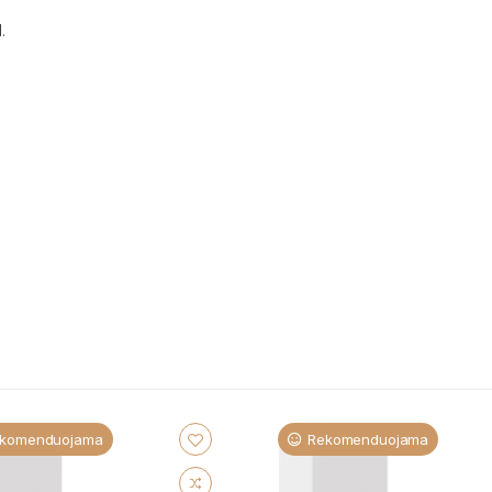
.
komenduojama
Rekomenduojama