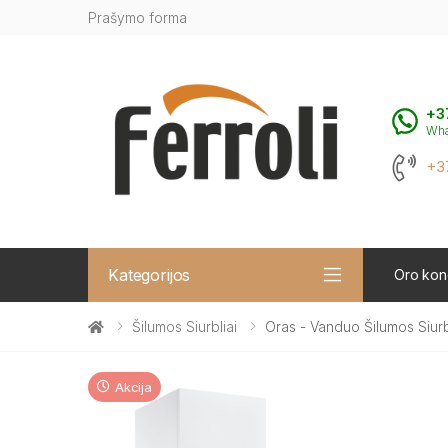
Prašymo forma
+3
Wh
+3
Kategorijos
Oro kond
Šilumos Siurbliai
Oras - Vanduo Šilumos Siur
Akcija