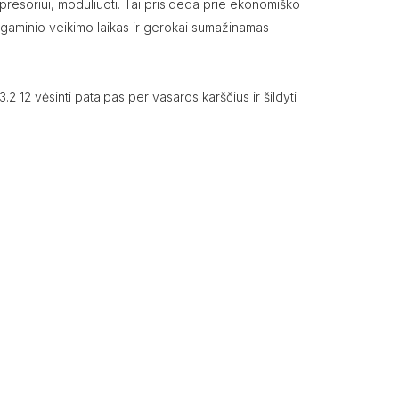
ompresoriui, moduliuoti. Tai prisideda prie ekonomiško
 gaminio veikimo laikas ir gerokai sumažinamas
2 12 vėsinti patalpas per vasaros karščius ir šildyti