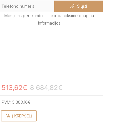
Siųsti
Mes jums perskambinsime ir pateiksime daugiau
informacijos
 513,62€
8 684,82€
e PVM:
5 383,16€
Į KREPŠELĮ