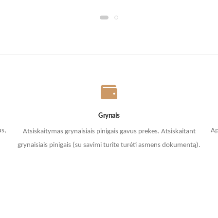
Grynais
us,
Ap
Atsiskaitymas grynaisiais pinigais gavus prekes. A
tsiskaitant
grynaisiais pinigais (su savimi turite turėti asmens dokumentą).