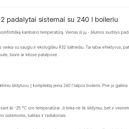
 padalytai sistemai su 240 l boileriu
komfortišką kambario temperatūrą. Vienas iš jų - šilumos siurblys pada
veikia su saugiu ir ekologišku R32 šaltnešiu. Tai labai efektyvus, pa
bute, biure ar kitose patalpose.
iniu šildytuvu. Į komplektą įeina 240 l talpos boileris. Prie jo galima p
ant iki -25 °C oro temperatūrai. Ji tinka ne tik šildymui, bet ir vėsinimu
 sistemomis, katilais ir radiatoriais.