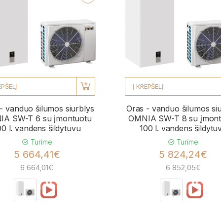
EPŠELĮ
Į KREPŠELĮ
- vanduo šilumos siurblys
Oras - vanduo šilumos si
A SW-T 6 su įmontuotu
OMNIA SW-T 8 su įmont
00 l. vandens šildytuvu
100 l. vandens šildytu
Turime
Turime
5 664,41€
5 824,24€
6 664,01€
6 852,05€