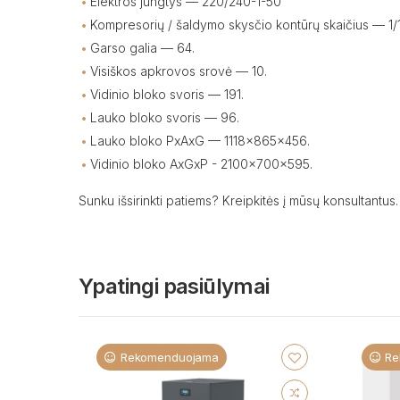
Elektros jungtys — 220/240-1-50
Kompresorių / šaldymo skysčio kontūrų skaičius — 1/1
Garso galia — 64.
Visiškos apkrovos srovė — 10.
Vidinio bloko svoris — 191.
Lauko bloko svoris — 96.
Lauko bloko PхAхG — 1118x865x456.
Vidinio bloko AхGхP - 2100x700x595.
Sunku išsirinkti patiems? Kreipkitės į mūsų konsultantus.
Ypatingi pasiūlymai
Rekomenduojama
Re