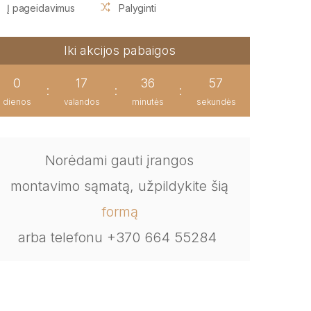
Į pageidavimus
Palyginti
Iki akcijos pabaigos
0
17
36
56
:
:
:
dienos
valandos
minutės
sekundės
Norėdami gauti įrangos
montavimo sąmatą, užpildykite šią
formą
arba telefonu +370 664 55284