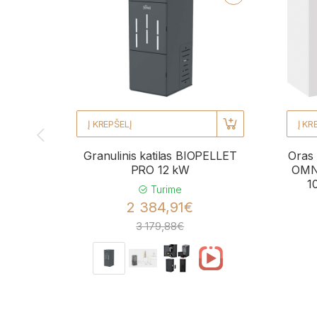
Į KREPŠELĮ
Į KR
Granulinis katilas BIOPELLET
Oras 
PRO 12 kW
OMNI
1
Turime
2 384,91€
3 179,88€