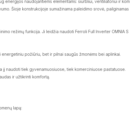
daug energijos naudojantiems elementams: siurbliui, ventiliatoriui ir k
yvumo. Šioje konstrukcijoje sumažinama paleidimo srovė, pailginamas
mo režimų funkcija. Ji leidžia naudoti Ferroli Full Inverter OMNIA S 3.
i energetiniu požiūriu, bet ir pilnai saugūs žmonėms bei aplinkai.
a jį naudoti tiek gyvenamuosiuose, tiek komerciniuose pastatuose.
udas ir užtikrinti komfortą.
duomenų lapą: