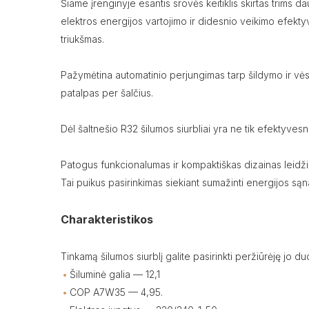
Šiame įrenginyje esantis srovės keitiklis skirtas trims 
elektros energijos vartojimo ir didesnio veikimo efekt
triukšmas.
Pažymėtina automatinio perjungimas tarp šildymo ir vėsini
patalpas per šalčius.
Dėl šaltnešio R32 šilumos siurbliai yra ne tik efektyvesn
Patogus funkcionalumas ir kompaktiškas dizainas leidži
Tai puikus pasirinkimas siekiant sumažinti energijos sąna
Charakteristikos
Tinkamą šilumos siurblį galite pasirinkti peržiūrėję jo 
Šiluminė galia — 12,1
COP A7W35 — 4,95.