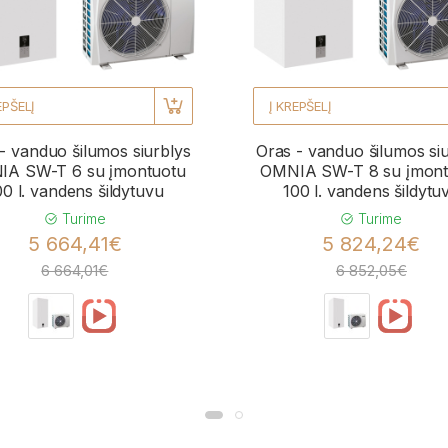
EPŠELĮ
Į KREPŠELĮ
- vanduo šilumos siurblys
Oras - vanduo šilumos si
A SW-T 6 su įmontuotu
OMNIA SW-T 8 su įmont
00 l. vandens šildytuvu
100 l. vandens šildytu
Turime
Turime
5 664,41€
5 824,24€
6 664,01€
6 852,05€