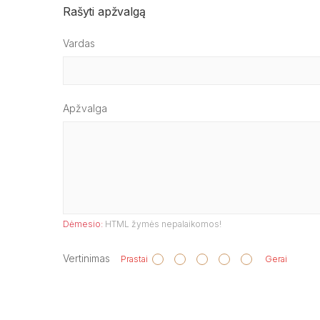
Rašyti apžvalgą
Vardas
Apžvalga
Dėmesio:
HTML žymės nepalaikomos!
Vertinimas
Prastai
Gerai