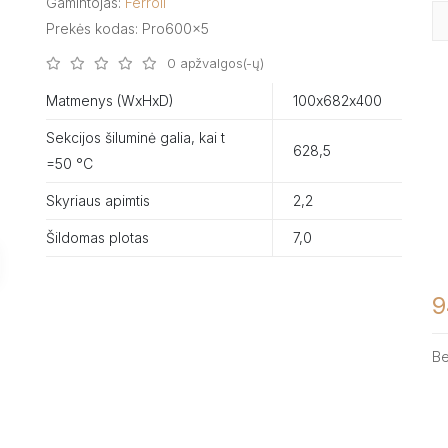
Gamintojas:
Ferroli
Prekės kodas: Pro600x5
0 apžvalgos(-ų)
Matmenys (WxHxD)
100х682х400
Sekcijos šiluminė galia, kai t
628,5
=50 °C
Skyriaus apimtis
2,2
Šildomas plotas
7,0
9
B