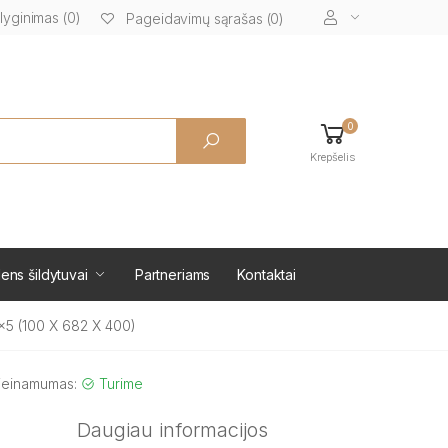
lyginimas (0)
Pageidavimų sąrašas (0)
0
Krepšelis
ens šildytuvai
Partneriams
Kontaktai
x5 (100 X 682 X 400)
ieinamumas:
Turime
Daugiau informacijos