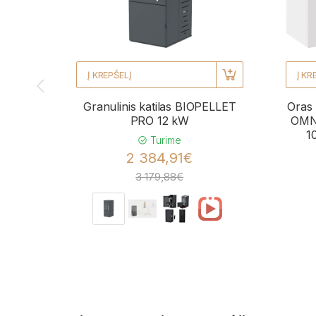
Į KREPŠELĮ
Į KR
Granulinis katilas BIOPELLET
Oras 
PRO 12 kW
OMNI
1
Turime
2 384,91€
3 179,88€