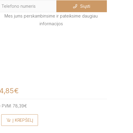
Siųsti
Mes jums perskambinsime ir pateiksime daugiau
informacijos
4,85€
e PVM:
78,39€
Į KREPŠELĮ