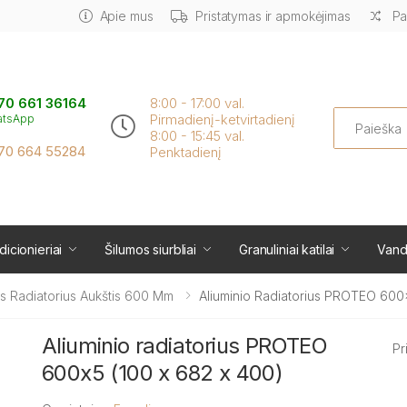
Apie mus
Pristatymas ir apmokėjimas
Pa
70 661 36164
8:00 - 17:00 val.
Search
Pirmadienį-ketvirtadienį
atsApp
8:00 - 15:45 val.
70 664 55284
Penktadienį
icionieriai
Šilumos siurbliai
Granuliniai katilai
Vand
is Radiatorius Aukštis 600 Mm
Aliuminio Radiatorius PROTEO 600
Aliuminio radiatorius PROTEO
Pr
600x5 (100 x 682 x 400)