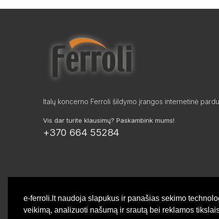
Italų koncerno Ferroli šildymo įrangos internetinė pard
Vis dar turite klausimų? Paskambink mums!
+370 664 55284
e-ferroli.lt naudoja slapukus ir panašias sekimo technolo
veikimą, analizuoti našumą ir srautą bei reklamos tiksla