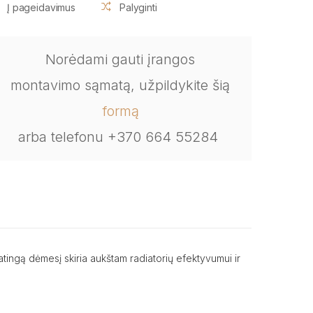
Į pageidavimus
Palyginti
Norėdami gauti įrangos
montavimo sąmatą, užpildykite šią
formą
arba telefonu +370 664 55284
ingą dėmesį skiria aukštam radiatorių efektyvumui ir