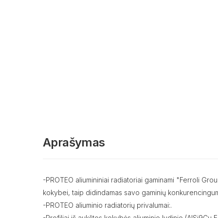
Aprašymas
-PROTEO aliumininiai radiatoriai gaminami "Ferroli Gro
kokybei, taip didindamas savo gaminių konkurencingum
-PROTEO aliuminio radiatorių privalumai:.
-Profiliai iš aukštos kokybės aliuminio lydinio (AISi9Cu