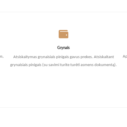
Grynais
us,
Ap
Atsiskaitymas grynaisiais pinigais gavus prekes. A
tsiskaitant
grynaisiais pinigais (su savimi turite turėti asmens dokumentą).