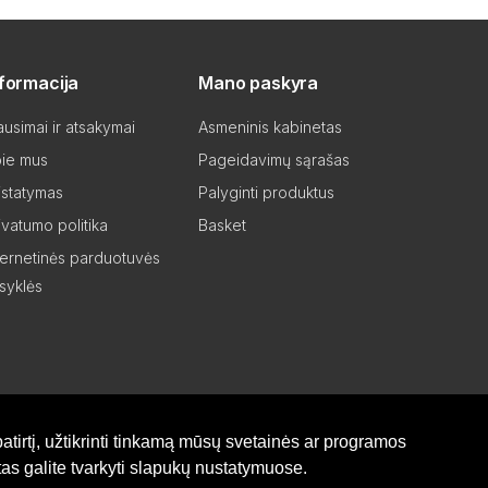
nformacija
Mano paskyra
ausimai ir atsakymai
Asmeninis kabinetas
ie mus
Pageidavimų sąrašas
istatymas
Palyginti produktus
ivatumo politika
Basket
ternetinės parduotuvės
isyklės
atirtį, užtikrinti tinkamą mūsų svetainės ar programos
as galite tvarkyti slapukų nustatymuose.