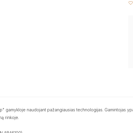
up" gamykloje naudojant pažangiausias technologijas. Gamintojas ypat
ą rinkoje.
 EN AB46100).