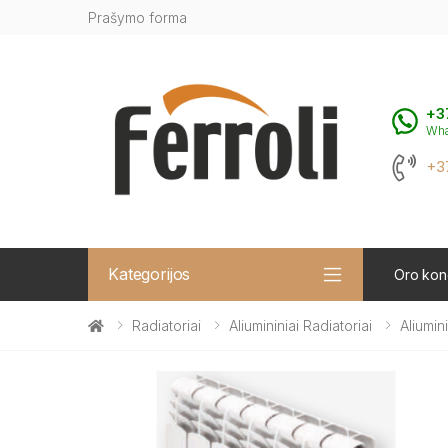
Prašymo forma
+3
Wh
+3
Kategorijos
Oro kond
Radiatoriai
Aliumininiai Radiatoriai
Aliumin