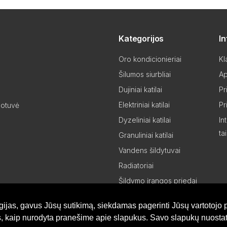
Kategorijos
I
Oro kondicionieriai
Kl
Šilumos siurbliai
Ap
Dujiniai katilai
Pr
Elektriniai katilai
Pr
uotuvė
Dyzeliniai katilai
In
ta
Granuliniai katilai
Vandens šildytuvai
Radiatoriai
Šildymo įrangos priedai
Šildymo įrangos dalys
gijas, gavus Jūsų sutikimą, siekdamas pagerinti Jūsų vartotojo p
Partneriams
is, kaip nurodyta pranešime apie slapukus. Savo slapukų nuostat