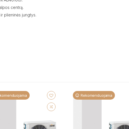
alpos centrą.
ir plieninės jungtys.
komenduojama
Rekomenduojama