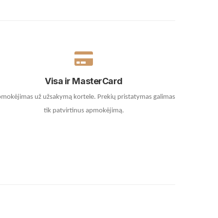
Visa ir MasterCard
mokėjimas už užsakymą kortele.
Prekių pristatymas galimas
tik patvirtinus apmokėjimą.