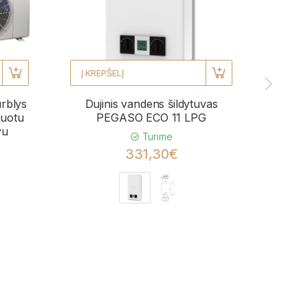
Į KREPŠELĮ
Į KRE
urblys
Dujinis vandens šildytuvas
Kond
uotu
PEGASO ECO 11 LPG
BL
vu
momen
Turime
331,30€