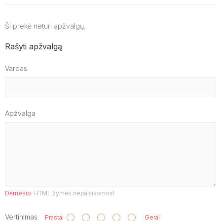
Ši prekė neturi apžvalgų.
Rašyti apžvalgą
Vardas
Apžvalga
Dėmesio:
HTML žymės nepalaikomos!
Vertinimas
Prastai
Gerai