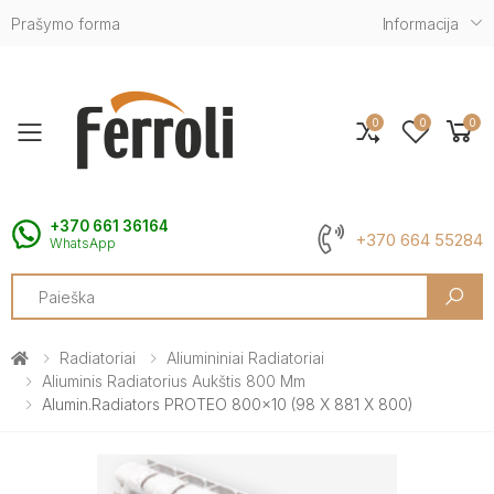
Prašymo forma
Informacija
0
0
0
Toggle mobile menu
+370 661 36164
+370 664 55284
WhatsApp
Search
Radiatoriai
Aliumininiai Radiatoriai
Aliuminis Radiatorius Aukštis 800 Mm
Alumin.radiators PROTEO 800x10 (98 X 881 X 800)