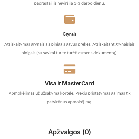
paprastai jis neviršija 1-3 darbo dienų.
Grynais
Atsiskaitymas grynaisiais pinigais gavus prekes. A
tsiskaitant grynaisiais
pinigais (su savimi turite turėti asmens dokumentą).
Visa ir MasterCard
Apmokėjimas už užsakymą kortele.
Prekių pristatymas galimas tik
patvirtinus apmokėjimą.
Apžvalgos (0)