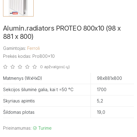
Alumin.radiators PROTEO 800x10 (98 x
881 x 800)
Gamintojas:
Ferroli
Prekės kodas: Pro800x10
0 apžvalgos(-ų)
Matmenys (WxHxD)
98х881х800
Sekcijos šiluminė galia, kai t =50 °C
1700
Skyriaus apimtis
5,2
Šildomas plotas
19,0
Prieinamumas:
Turime