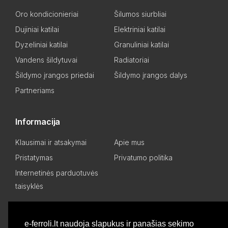
Oro kondicionieriai
Šilumos siurbliai
Dujiniai katilai
Elektriniai katilai
Dyzeliniai katilai
Granuliniai katilai
Vandens šildytuvai
Radiatoriai
Šildymo įrangos priedai
Šildymo įrangos dalys
Partneriams
Informacija
Klausimai ir atsakymai
Apie mus
Pristatymas
Privatumo politika
Internetinės parduotuvės
taisyklės
Mano paskyra
e-ferroli.lt naudoja slapukus ir panašias sekimo