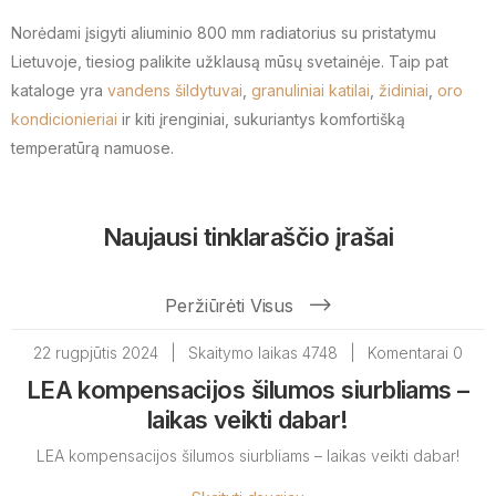
Norėdami įsigyti aliuminio 800 mm radiatorius su pristatymu
Lietuvoje, tiesiog palikite užklausą mūsų svetainėje. Taip pat
kataloge yra
vandens šildytuvai
,
granuliniai katilai
,
židiniai
,
oro
kondicionieriai
ir kiti įrenginiai, sukuriantys komfortišką
temperatūrą namuose.
Naujausi tinklaraščio įrašai
Peržiūrėti Visus
22 rugpjūtis 2024
|
Skaitymo laikas 4748
|
Komentarai 0
LEA kompensacijos šilumos siurbliams –
laikas veikti dabar!
LEA kompensacijos šilumos siurbliams – laikas veikti dabar!