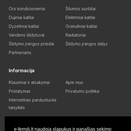
Oro kondicionieriai
Šilumos siurbliai
Dujiniai katilai
Elektriniai katilai
Dyzeliniai katilai
Granuliniai katilai
Vandens šildytuvai
Radiatoriai
Šildymo įrangos priedai
Šildymo įrangos dalys
Partneriams
Informacija
Klausimai ir atsakymai
Apie mus
Pristatymas
Privatumo politika
Internetinės parduotuvės
taisyklės
Mano paskyra
e-ferroli.lt naudoja slapukus ir panašias sekimo