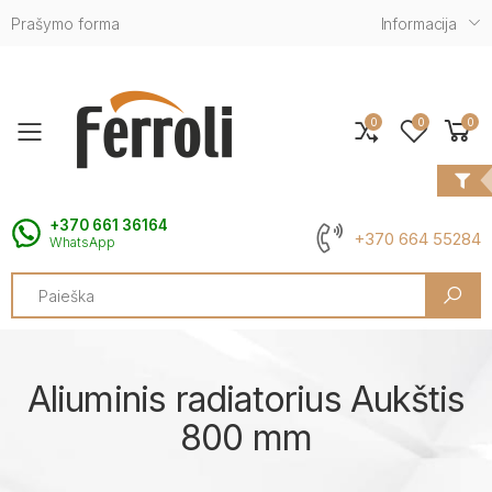
Prašymo forma
Informacija
0
0
0
Toggle mobile menu
+370 661 36164
+370 664 55284
WhatsApp
Search
Aliuminis radiatorius Aukštis
800 mm