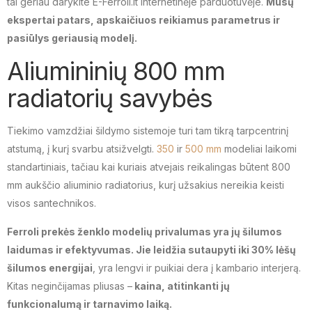
tai geriau darykite E-Ferroli.lt internetinėje parduotuvėje.
Mūsų
ekspertai patars, apskaičiuos reikiamus parametrus ir
pasiūlys geriausią modelį.
Aliumininių 800 mm
radiatorių savybės
Tiekimo vamzdžiai šildymo sistemoje turi tam tikrą tarpcentrinį
atstumą, į kurį svarbu atsižvelgti.
350
ir
500 mm
modeliai laikomi
standartiniais, tačiau kai kuriais atvejais reikalingas būtent 800
mm aukščio aliuminio radiatorius, kurį užsakius nereikia keisti
visos santechnikos.
Ferroli prekės ženklo modelių privalumas yra jų šilumos
laidumas ir efektyvumas. Jie leidžia sutaupyti iki 30% lėšų
šilumos energijai
, yra lengvi ir puikiai dera į kambario interjerą.
Kitas neginčijamas pliusas –
kaina, atitinkanti jų
funkcionalumą ir tarnavimo laiką.