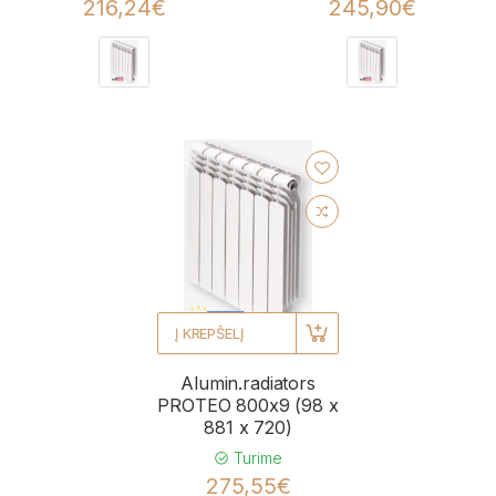
216,24€
245,90€
Į KREPŠELĮ
Alumin.radiators
PROTEO 800x9 (98 x
881 x 720)
Turime
275,55€