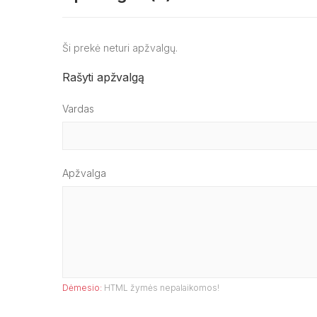
Ši prekė neturi apžvalgų.
Rašyti apžvalgą
Vardas
Apžvalga
Dėmesio:
HTML žymės nepalaikomos!