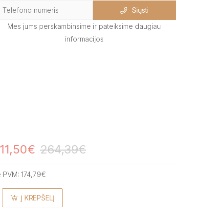
Siųsti
Mes jums perskambinsime ir pateiksime daugiau
informacijos
11,50€
264,39€
e PVM:
174,79€
Į KREPŠELĮ