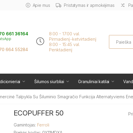
Apie mus
Pristatymas ir apmokėjimas
Pa
70 661 36164
8:00 - 17:00 val.
Search
Pirmadienį-ketvirtadienį
atsApp
8:00 - 15:45 val.
70 664 55284
Penktadienį
icionieriai
Šilumos siurbliai
Granuliniai katilai
Vand
rcinė Talpykla Su Šiluminio Smagračio Funkcija Alternatyviems Ener
ECOPUFFER 50
Pr
Gamintojas:
Ferroli
Prekės kodas: 0Y11MDXA