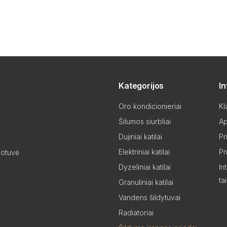
Kategorijos
I
Oro kondicionieriai
Kl
Šilumos siurbliai
Ap
Dujiniai katilai
Pr
Elektriniai katilai
Pr
uotuvė
Dyzeliniai katilai
In
ta
Granuliniai katilai
Vandens šildytuvai
Radiatoriai