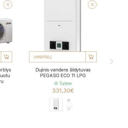
Į KREPŠELĮ
Į KRE
urblys
Dujinis vandens šildytuvas
Kond
uotu
PEGASO ECO 11 LPG
BL
vu
momen
Turime
331,30€