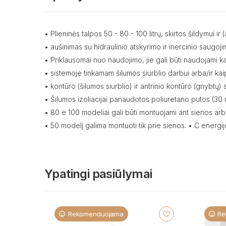
• Plieninės talpos 50 - 80 - 100 litrų, skirtos šildymui ir
• aušinimas su hidraulinio atskyrimo ir inercinio saugoji
• Priklausomai nuo naudojimo, jie gali būti naudojami k
• sistemoje tinkamam šilumos siurblio darbui arba/ir kaip 
• kontūro (šilumos siurblio) ir antrinio kontūro (gnybtų)
• Šilumos izoliacijai panaudotos poliuretano putos (30
• 80 e 100 modeliai gali būti montuojami ant sienos arba
• 50 modelį galima montuoti tik prie sienos. • C energij
Ypatingi pasiūlymai
Rekomenduojama
Re