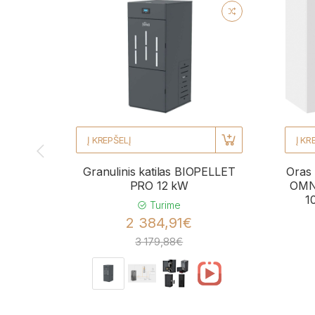
Į KREPŠELĮ
Į KR
Granulinis katilas BIOPELLET
Oras 
PRO 12 kW
OMNI
1
Turime
2 384,91€
3 179,88€