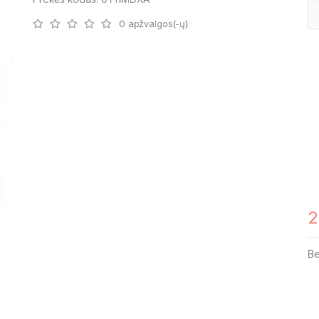
0 apžvalgos(-ų)
2
B