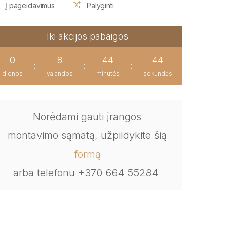
Į pageidavimus
Palyginti
Iki akcijos pabaigos
0
8
44
43
:
:
:
dienos
valandos
minutės
sekundės
Norėdami gauti įrangos
montavimo sąmatą, užpildykite šią
formą
arba telefonu +370 664 55284