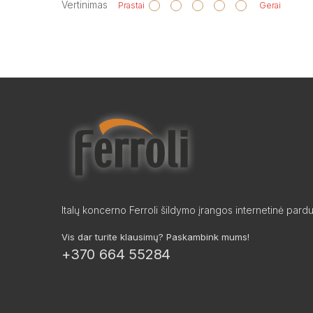
Vertinimas
Prastai
Gerai
Italų koncerno Ferroli šildymo įrangos internetinė pard
Vis dar turite klausimų? Paskambink mums!
+370 664 55284