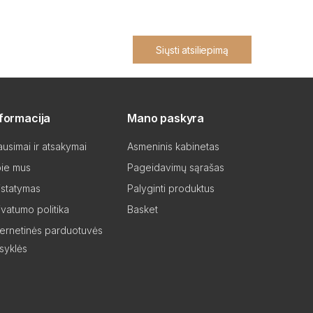
Siųsti atsiliepimą
nformacija
Mano paskyra
ausimai ir atsakymai
Asmeninis kabinetas
ie mus
Pageidavimų sąrašas
istatymas
Palyginti produktus
ivatumo politika
Basket
ternetinės parduotuvės
isyklės