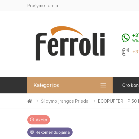
Prašymo forma
+3
Wh
+3
Kategorijos
Oro kond
Šildymo Įrangos Priedai
ECOPUFFER HP 50 Ine
Akcija
Rekomenduojama