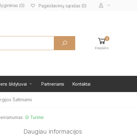
lyginimas (0)
Pageidavimų sąrašas (0)
0
Krepšelis
ens šildytuvai
Partneriams
Kontaktai
gijos Šaltiniams
ieinamumas:
Turime
Daugiau informacijos