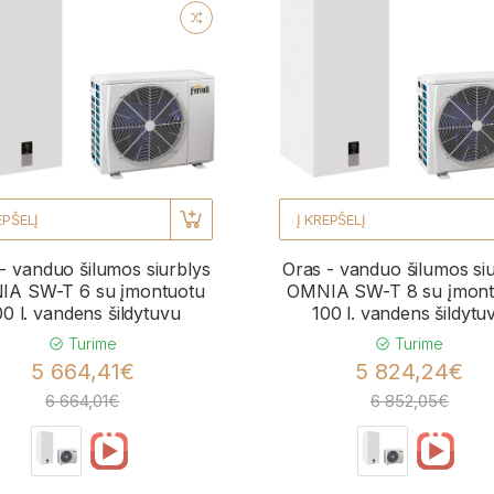
EPŠELĮ
Į KREPŠELĮ
- vanduo šilumos siurblys
Oras - vanduo šilumos si
A SW-T 6 su įmontuotu
OMNIA SW-T 8 su įmont
00 l. vandens šildytuvu
100 l. vandens šildytu
Turime
Turime
5 664,41€
5 824,24€
6 664,01€
6 852,05€