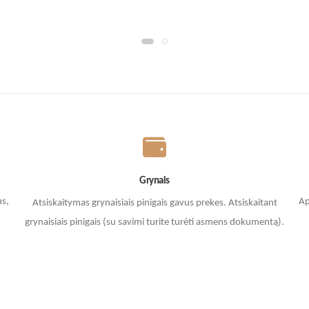
Grynais
us,
Ap
Atsiskaitymas grynaisiais pinigais gavus prekes. A
tsiskaitant
grynaisiais pinigais (su savimi turite turėti asmens dokumentą).