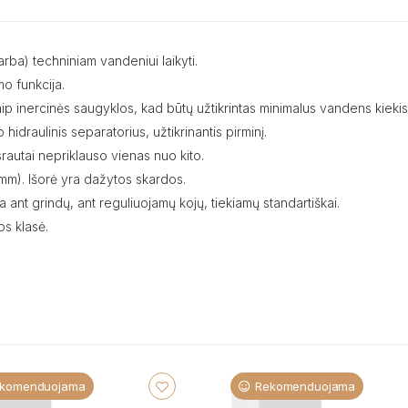
 (arba) techniniam vandeniui laikyti.
mo funkcija.
aip inercinės saugyklos, kad būtų užtikrintas minimalus vandens kiekis
hidraulinis separatorius, užtikrinantis pirminį.
 srautai nepriklauso vienas nuo kito.
 mm). Išorė yra dažytos skardos.
 ant grindų, ant reguliuojamų kojų, tiekiamų standartiškai.
os klasė.
komenduojama
Rekomenduojama