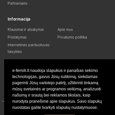
Partneriams
Informacija
Klausimai ir atsakymai
Apie mus
Pristatymas
Privatumo politika
Internetinės parduotuvės
taisyklės
Mano paskyra
e-ferroli.lt naudoja slapukus ir panašias sekimo
technologijas, gavus Jūsų sutikimą, siekdamas
Asmeninis kabinetas
Pageidavimų sąrašas
pagerinti Jūsų vartotojo patirtį, užtikrinti tinkamą
Palyginti produktus
Basket
mūsų svetainės ar programos veikimą, analizuoti
našumą ir srautą bei reklamos tikslais, kaip
nurodyta pranešime apie slapukus. Savo slapukų
nuostatas galite tvarkyti slapukų nustatymuose.