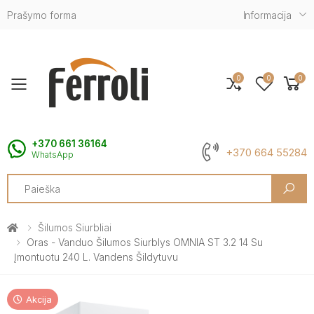
Prašymo forma
Informacija
0
0
0
Toggle mobile menu
+370 661 36164
+370 664 55284
WhatsApp
Search
Šilumos Siurbliai
Oras - Vanduo Šilumos Siurblys OMNIA ST 3.2 14 Su
Įmontuotu 240 L. Vandens Šildytuvu
Akcija