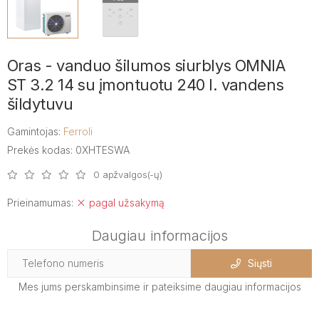
Oras - vanduo šilumos siurblys OMNIA
ST 3.2 14 su įmontuotu 240 l. vandens
šildytuvu
Gamintojas:
Ferroli
Prekės kodas: 0XHTESWA
0 apžvalgos(-ų)
Prieinamumas:
pagal užsakymą
Daugiau informacijos
Siųsti
Mes jums perskambinsime ir pateiksime daugiau informacijos