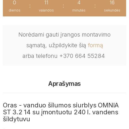
0
11
4
15
:
:
:
dienos
valandos
minutės
sekundės
Norėdami gauti įrangos montavimo
sąmatą, užpildykite šią
formą
arba telefonu +370 664 55284
Aprašymas
Oras - vanduo šilumos siurblys OMNIA
ST 3.2 14 su įmontuotu 240 l. vandens
šildytuvu