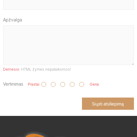
Apžvalga
Dėmesio:
HTML žymės nepalaikomos!
Vertinimas
Prastai
Gerai
Siųsti atsiliepimą