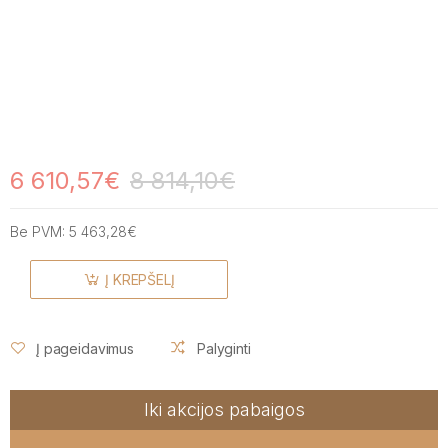
6 610,57€
8 814,10€
Be PVM:
5 463,28€
Į KREPŠELĮ
Į pageidavimus
Palyginti
Iki akcijos pabaigos