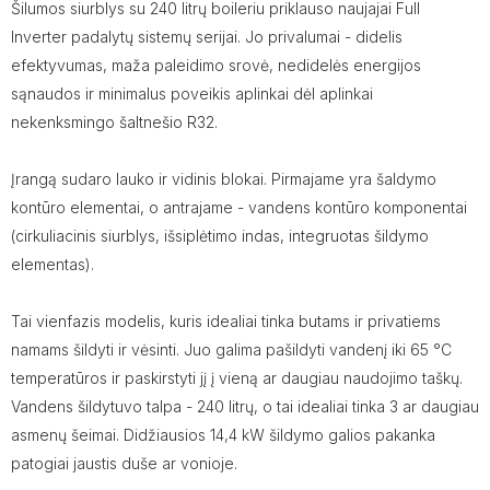
Šilumos siurblys su 240 litrų boileriu priklauso naujajai Full
Inverter padalytų sistemų serijai. Jo privalumai - didelis
efektyvumas, maža paleidimo srovė, nedidelės energijos
sąnaudos ir minimalus poveikis aplinkai dėl aplinkai
nekenksmingo šaltnešio R32.
Įrangą sudaro lauko ir vidinis blokai. Pirmajame yra šaldymo
kontūro elementai, o antrajame - vandens kontūro komponentai
(cirkuliacinis siurblys, išsiplėtimo indas, integruotas šildymo
elementas).
Tai vienfazis modelis, kuris idealiai tinka butams ir privatiems
namams šildyti ir vėsinti. Juo galima pašildyti vandenį iki 65 °C
temperatūros ir paskirstyti jį į vieną ar daugiau naudojimo taškų.
Vandens šildytuvo talpa - 240 litrų, o tai idealiai tinka 3 ar daugiau
asmenų šeimai. Didžiausios 14,4 kW šildymo galios pakanka
patogiai jaustis duše ar vonioje.