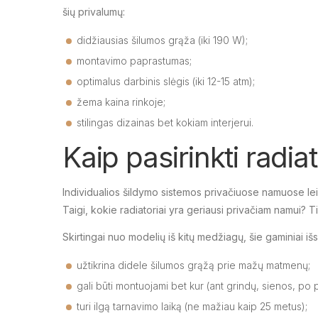
šių privalumų:
didžiausias šilumos grąža (iki 190 W);
montavimo paprastumas;
optimalus darbinis slėgis (iki 12-15 atm);
žema kaina rinkoje;
stilingas dizainas bet kokiam interjerui.
Kaip pasirinkti radi
Individualios šildymo sistemos privačiuose namuose lei
Taigi, kokie radiatoriai yra geriausi privačiam namui? Tikr
Skirtingai nuo modelių iš kitų medžiagų, šie gaminiai išsi
užtikrina didele šilumos grąžą prie mažų matmenų;
gali būti montuojami bet kur (ant grindų, sienos, po 
turi ilgą tarnavimo laiką (ne mažiau kaip 25 metus);