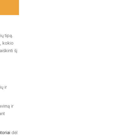
ų tipą.
s, kokio
iškinti šį
ų ir
vimą ir
ant
atoriai
dėl