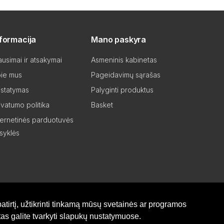
nformacija
Mano paskyra
ausimai ir atsakymai
Asmeninis kabinetas
ie mus
Pageidavimų sąrašas
istatymas
Palyginti produktus
ivatumo politika
Basket
ternetinės parduotuvės
isyklės
atirtį, užtikrinti tinkamą mūsų svetainės ar programos
as galite tvarkyti slapukų nustatymuose.