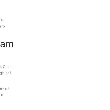
dėl
jero
niam
s. Geriau
gis gali
perkant
 ir