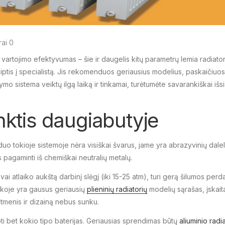
ai 0
vartojimo efektyvumas – šie ir daugelis kitų parametrų lemia radiatori
eiptis į specialistą. Jis rekomenduos geriausius modelius, paskaičiuo
mo sistema veiktų ilgą laiką ir tinkamai, turėtumėte savarankiškai išsia
inktis daugiabutyje
 tokioje sistemoje nėra visiškai švarus, jame yra abrazyvinių daleli
 pagaminti iš chemiškai neutralių metalų.
 atlaiko aukštą darbinį slėgį (iki 15-25 atm), turi gerą šilumos perda
Rinkoje yra gausus geriausių
plieninių radiatorių
modelių sąrašas, įskait
matmenis ir dizainą nebus sunku.
 bet kokio tipo baterijas. Geriausias sprendimas būtų
aliuminio radi