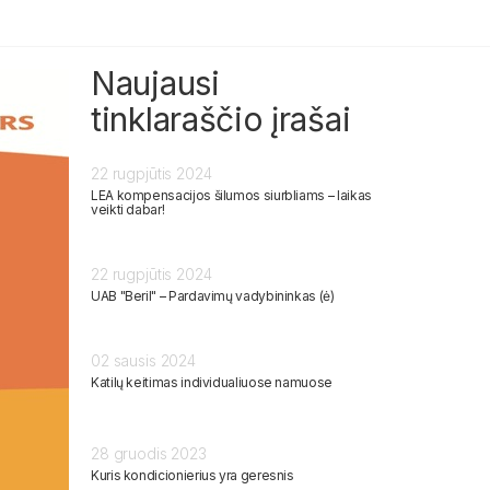
Naujausi
tinklaraščio įrašai
22 rugpjūtis 2024
LEA kompensacijos šilumos siurbliams – laikas
veikti dabar!
22 rugpjūtis 2024
UAB "Beril" – Pardavimų vadybininkas (ė)
02 sausis 2024
Katilų keitimas individualiuose namuose
28 gruodis 2023
Kuris kondicionierius yra geresnis