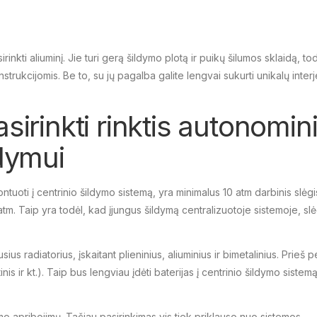
rinkti aliuminį. Jie turi gerą šildymo plotą ir puikų šilumos sklaidą, to
ukcijomis. Be to, su jų pagalba galite lengvai sukurti unikalų inter
asirinkti rinktis autonomi
ldymui
ntuoti į centrinio šildymo sistemą, yra minimalus 10 atm darbinis slėgi
tm. Taip yra todėl, kad įjungus šildymą centralizuotoje sistemoje, slė
us radiatorius, įskaitant plieninius, aliuminius ir bimetalinius. Prieš 
tinis ir kt.). Taip bus lengviau įdėti baterijas į centrinio šildymo sistemą
mo apribojimų. Tačiau pasirinkimas vis tiek priklauso nuo sistemos