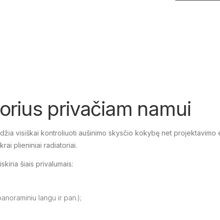
atorius privačiam namui
džia visiškai kontroliuoti aušinimo skysčio kokybę net projektavimo 
ai plieniniai radiatoriai.
skiria šiais privalumais:
panoraminiu langu ir pan.);