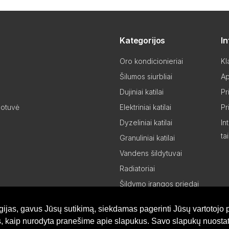
Kategorijos
I
Oro kondicionieriai
Kl
Šilumos siurbliai
Ap
Dujiniai katilai
Pr
Elektriniai katilai
Pr
uotuvė
Dyzeliniai katilai
In
ta
Granuliniai katilai
Vandens šildytuvai
Radiatoriai
Šildymo įrangos priedai
Šildymo įrangos dalys
gijas, gavus Jūsų sutikimą, siekdamas pagerinti Jūsų vartotojo p
Partneriams
is, kaip nurodyta pranešime apie slapukus. Savo slapukų nuostat