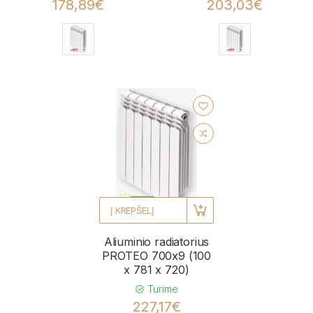
178,89€
203,03€
Į KREPŠELĮ
Aliuminio radiatorius
PROTEO 700x9 (100
x 781 x 720)
Turime
227,17€