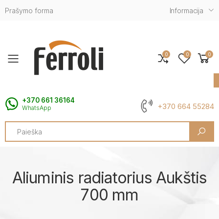
Prašymo forma
Informacija
0
0
0
Toggle mobile menu
+370 661 36164
+370 664 55284
WhatsApp
Search
Aliuminis radiatorius Aukštis
700 mm