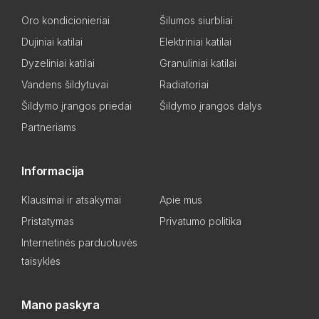
Oro kondicionieriai
Šilumos siurbliai
Dujiniai katilai
Elektriniai katilai
Dyzeliniai katilai
Granuliniai katilai
Vandens šildytuvai
Radiatoriai
Šildymo įrangos priedai
Šildymo įrangos dalys
Partneriams
Informacija
Klausimai ir atsakymai
Apie mus
Pristatymas
Privatumo politika
Internetinės parduotuvės
taisyklės
Mano paskyra