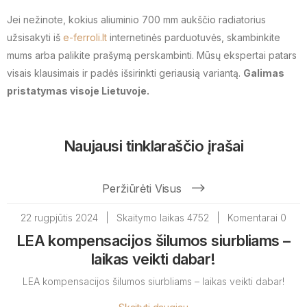
Jei nežinote, kokius aliuminio 700 mm aukščio radiatorius
užsisakyti iš
e-ferroli.lt
internetinės parduotuvės, skambinkite
mums arba palikite prašymą perskambinti. Mūsų ekspertai patars
visais klausimais ir padės išsirinkti geriausią variantą.
Galimas
pristatymas visoje Lietuvoje.
Naujausi tinklaraščio įrašai
Peržiūrėti Visus
22 rugpjūtis 2024
|
Skaitymo laikas 4752
|
Komentarai 0
LEA kompensacijos šilumos siurbliams –
laikas veikti dabar!
LEA kompensacijos šilumos siurbliams – laikas veikti dabar!