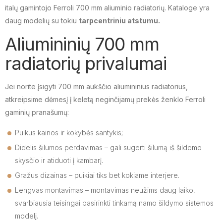
italų gamintojo Ferroli 700 mm aliuminio radiatorių. Kataloge yra
daug modelių su tokiu
tarpcentriniu atstumu.
Aliumininių 700 mm
radiatorių privalumai
Jei norite įsigyti 700 mm aukščio aliumininius radiatorius,
atkreipsime dėmesį į keletą neginčijamų prekės ženklo Ferroli
gaminių pranašumų:
Puikus kainos ir kokybės santykis;
Didelis šilumos perdavimas – gali sugerti šilumą iš šildomo
skysčio ir atiduoti į kambarį.
Gražus dizainas – puikiai tiks bet kokiame interjere.
Lengvas montavimas – montavimas neužims daug laiko,
svarbiausia teisingai pasirinkti tinkamą namo šildymo sistemos
modelį.