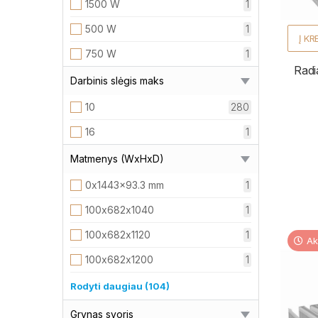
1500 W
1
500 W
1
Į KR
750 W
1
Radi
Darbinis slėgis maks
10
280
16
1
Matmenys (WxHxD)
0x1443x93.3 mm
1
100х682х1040
1
100х682х1120
1
Ak
100х682х1200
1
100х682х240
1
Rodyti daugiau (104)
100х682х320
1
Grynas svoris