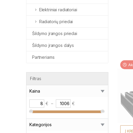
Elektriniai radiatoriai
Radiatorių priedai
Šildymo įrangos priedai
Šildymo įrangos dalys
Partneriams
Ak
Filtras
Kaina
€
–
€
Kategorijos
Į KR