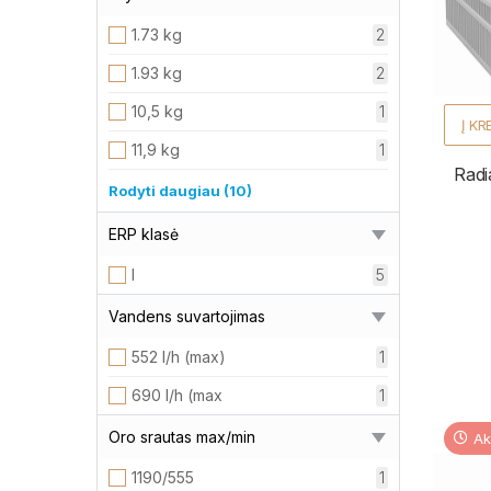
100х682х400
1
1.73 kg
2
100х682х480
1
1.93 kg
2
100х682х560
1
10,5 kg
1
Į KR
100х682х640
1
11,9 kg
1
Radi
100х682х720
1
13 Kg
1
Rodyti daugiau (10)
100х682х800
1
14 Kg
1
ERP klasė
100х682х880
1
14,6 kg
1
I
5
100х682х960
1
2.30 kg
2
Vandens suvartojimas
1040x781x100mm
1
2.46 kg
2
552 l/h (max)
1
1040х432х98
1
2.72 kg
2
690 l/h (max
1
1040х582х98
1
2.99 kg
2
Oro srautas max/min
Ak
1120x781x100mm
1
27,3
1
1190/555
1
1120х432х98
1