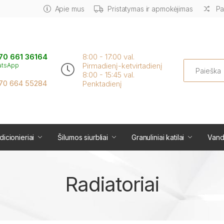
Apie mus
Pristatymas ir apmokėjimas
Pa
70 661 36164
8:00 - 17:00 val.
Search
Pirmadienį-ketvirtadienį
atsApp
8:00 - 15:45 val.
70 664 55284
Penktadienį
icionieriai
Šilumos siurbliai
Granuliniai katilai
Vand
Radiatoriai