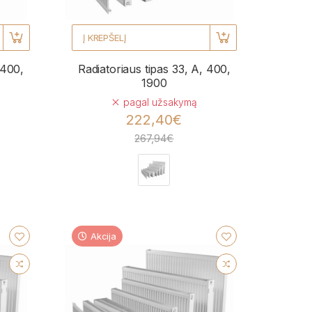
Į KREPŠELĮ
 400,
Radiatoriaus tipas 33, A, 400,
1900
pagal užsakymą
222,40€
267,94€
Akcija