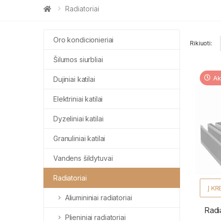
Radiatoriai
Oro kondicionieriai
Rikiuoti:
Šilumos siurbliai
Ak
Dujiniai katilai
Elektriniai katilai
Dyzeliniai katilai
Granuliniai katilai
Vandens šildytuvai
Radiatoriai
Į KR
Aliumininiai radiatoriai
Radi
Plieniniai radiatoriai