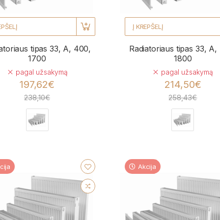
EPŠELĮ
Į KREPŠELĮ
atoriaus tipas 33, A, 400,
Radiatoriaus tipas 33, A,
1700
1800
pagal užsakymą
pagal užsakymą
197,62€
214,50€
238,10€
258,43€
cija
Akcija