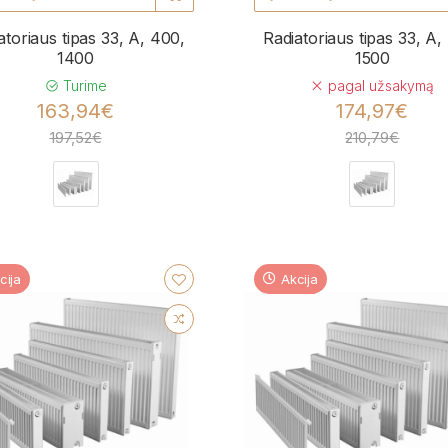
atoriaus tipas 33, A, 400,
Radiatoriaus tipas 33, A,
1400
1500
Turime
pagal užsakymą
163,94€
174,97€
197,52€
210,79€
cija
Akcija