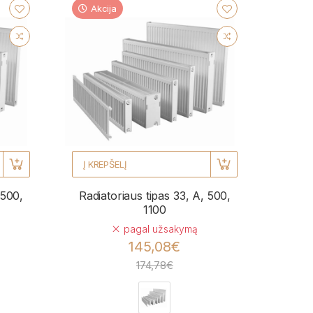
Akcija
Į KREPŠELĮ
 500,
Radiatoriaus tipas 33, A, 500,
1100
pagal užsakymą
145,08€
174,78€