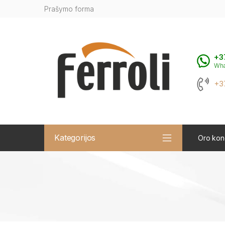
Prašymo forma
+3
Wh
+3
Kategorijos
Oro kond