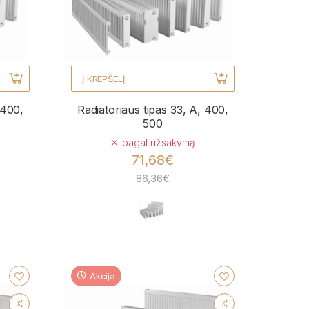
Į KREPŠELĮ
 400,
Radiatoriaus tipas 33, A, 400,
500
pagal užsakymą
71,68€
86,36€
Akcija