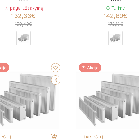
pagal užsakymą
Turime
132,33€
142,89€
159,43€
172,16€
cija
Akcija
EPŠELĮ
Į KREPŠELĮ