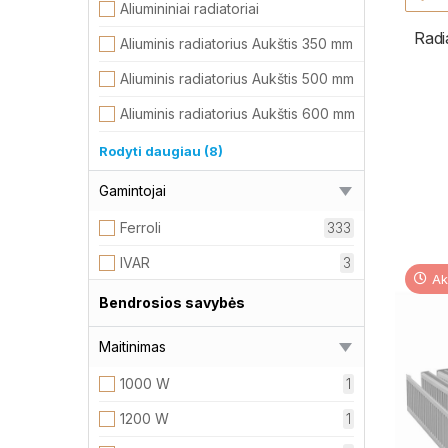
Aliumininiai radiatoriai
107
Radi
Aliuminis radiatorius Aukštis 350 mm
14
Aliuminis radiatorius Aukštis 500 mm
28
Aliuminis radiatorius Aukštis 600 mm
13
Aliuminis radiatorius Aukštis 700 mm
13
Rodyti daugiau (8)
Aliuminis radiatorius Aukštis 800 mm
13
Gamintojai
Plieniniai radiatoriai
280
Ferroli
333
Plieniniai radiatoriai Tipas 11
85
IVAR
3
Ak
Plieniniai radiatoriai Tipas 22
110
Bendrosios savybės
Plieniniai radiatoriai Tipas 33
85
Maitinimas
Elektriniai radiatoriai
4
1000 W
1
Radiatorių priedai
3
1200 W
1