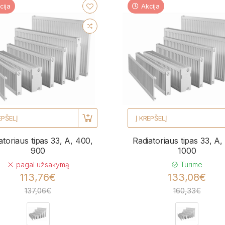
cija
Akcija
EPŠELĮ
Į KREPŠELĮ
atoriaus tipas 33, A, 400,
Radiatoriaus tipas 33, A,
900
1000
pagal užsakymą
Turime
113,76€
133,08€
137,06€
160,33€