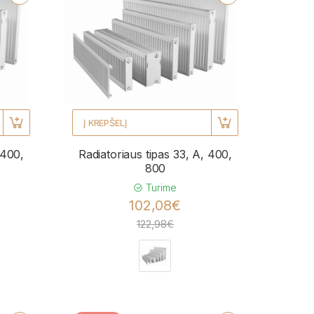
Į KREPŠELĮ
 400,
Radiatoriaus tipas 33, A, 400,
800
Turime
102,08€
122,98€