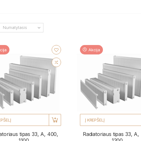
cija
Akcija
EPŠELĮ
Į KREPŠELĮ
atoriaus tipas 33, A, 400,
Radiatoriaus tipas 33, A,
1100
1200