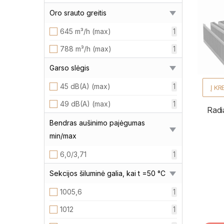
6,4 kg
1
Oro srauto greitis
1120х582х98
1
9 kg
1
645 m³/h (max)
1
1200x781x100mm
1
788 m³/h (max)
1
1200х432х98
1
1200х582х98
1
Garso slėgis
1207х455х200
1
45 dB(A) (max)
1
Į KR
1280х432х98
1
49 dB(A) (max)
1
Radi
1280х582х98
1
Bendras aušinimo pajėgumas
min/max
1360х432х98
1
6,0/3,71
1
1360х582х98
1
1440х432х98
1
Sekcijos šiluminė galia, kai t =50 °C
1440х582х98
1
1005,6
1
1520х432х98
1
1012
1