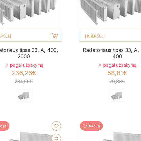
EPŠELĮ
Į KREPŠELĮ
atoriaus tipas 33, A, 400,
Radiatoriaus tipas 33, A,
2000
400
pagal užsakymą
pagal užsakymą
236,26€
58,81€
284,65€
70,83€
cija
Akcija