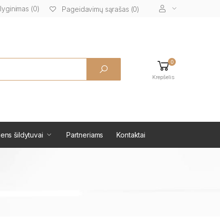
lyginimas (0)
Pageidavimų sąrašas (0)
0
Krepšelis
ens šildytuvai
Partneriams
Kontaktai