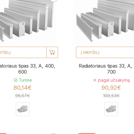
EPŠELĮ
Į KREPŠELĮ
atoriaus tipas 33, A, 400,
Radiatoriaus tipas 33, A,
600
700
Turime
pagal užsakymą
80,14€
90,92€
96,57€
109,53€