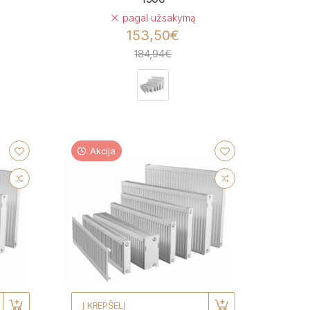
pagal užsakymą
153,50€
184,94€
Akcija
Į KREPŠELĮ