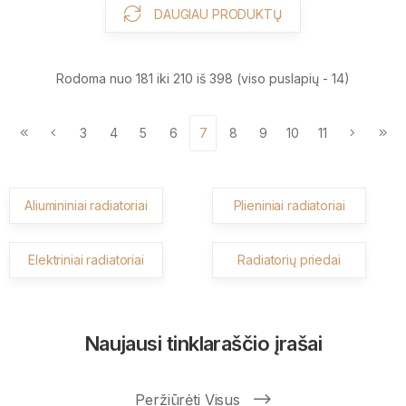
DAUGIAU PRODUKTŲ
Rodoma nuo 181 iki 210 iš 398 (viso puslapių - 14)
3
4
5
6
7
8
9
10
11
Aliumininiai radiatoriai
Plieniniai radiatoriai
Elektriniai radiatoriai
Radiatorių priedai
Naujausi tinklaraščio įrašai
Peržiūrėti Visus