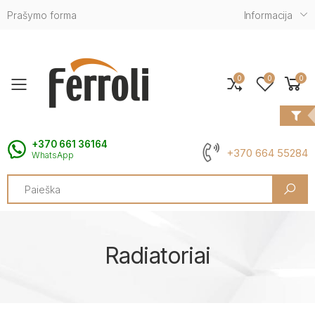
Prašymo forma
Informacija
0
0
0
Toggle mobile menu
+370 661 36164
+370 664 55284
WhatsApp
Search
Radiatoriai