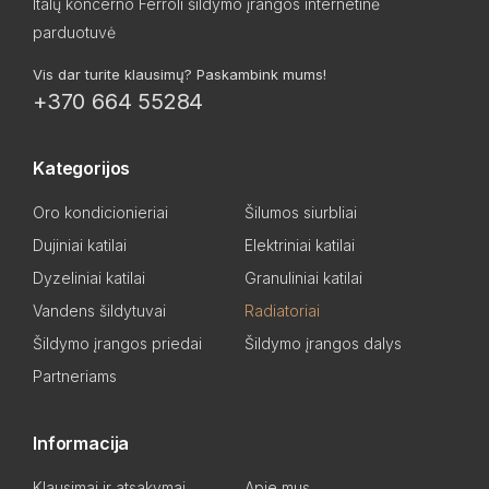
Italų koncerno Ferroli šildymo įrangos internetinė
parduotuvė
Vis dar turite klausimų? Paskambink mums!
+370 664 55284
Kategorijos
Oro kondicionieriai
Šilumos siurbliai
Dujiniai katilai
Elektriniai katilai
Dyzeliniai katilai
Granuliniai katilai
Vandens šildytuvai
Radiatoriai
Šildymo įrangos priedai
Šildymo įrangos dalys
Partneriams
Informacija
Klausimai ir atsakymai
Apie mus