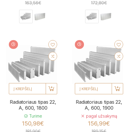
163,56€
172,80€
Į KREPŠELĮ
Į KREPŠELĮ
Radiatoriaus tipas 22,
Radiatoriaus tipas 22,
A, 600, 1800
A, 600, 1900
Turime
pagal užsakymą
150,98€
156,99€
181,90€
189,15€