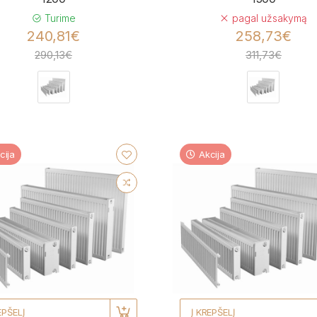
Turime
pagal užsakymą
240,81€
258,73€
290,13€
311,73€
cija
Akcija
EPŠELĮ
Į KREPŠELĮ