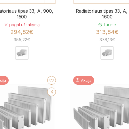
atoriaus tipas 33, A, 900,
Radiatoriaus tipas 33, A,
1500
1600
pagal užsakymą
Turime
294,82€
313,84€
355,22€
378,13€
cija
Akcija