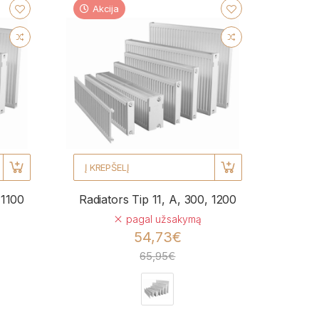
Akcija
Į KREPŠELĮ
 1100
Radiators Tip 11, A, 300, 1200
pagal užsakymą
54,73€
65,95€