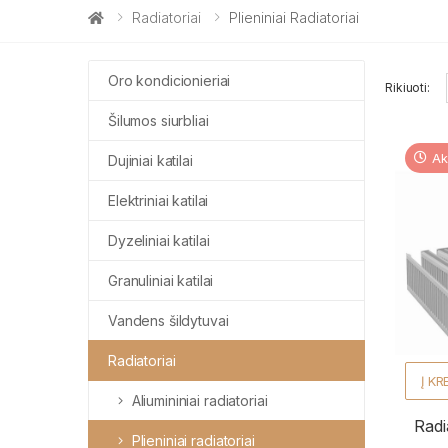
Radiatoriai
Plieniniai Radiatoriai
Oro kondicionieriai
Rikiuoti:
Šilumos siurbliai
Ak
Dujiniai katilai
Elektriniai katilai
Dyzeliniai katilai
Granuliniai katilai
Vandens šildytuvai
Radiatoriai
Į KR
Aliumininiai radiatoriai
Radi
Plieniniai radiatoriai