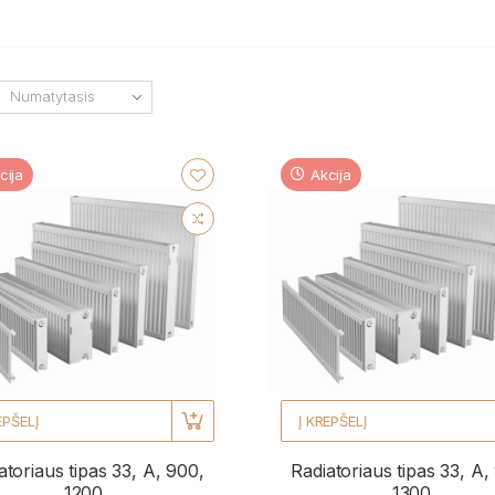
cija
Akcija
EPŠELĮ
Į KREPŠELĮ
atoriaus tipas 33, A, 900,
Radiatoriaus tipas 33, A,
1200
1300