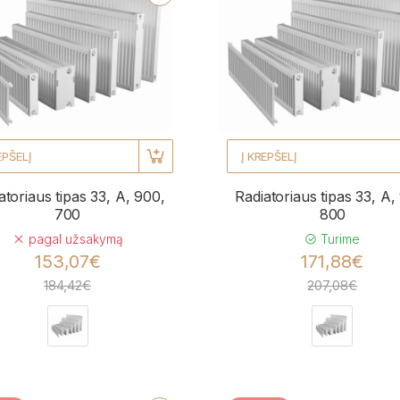
EPŠELĮ
Į KREPŠELĮ
atoriaus tipas 33, A, 900,
Radiatoriaus tipas 33, A,
700
800
pagal užsakymą
Turime
153,07€
171,88€
184,42€
207,08€