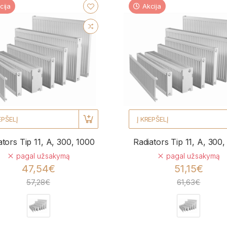
cija
Akcija
EPŠELĮ
Į KREPŠELĮ
ators Tip 11, A, 300, 1000
Radiators Tip 11, A, 300,
pagal užsakymą
pagal užsakymą
47,54€
51,15€
57,28€
61,63€