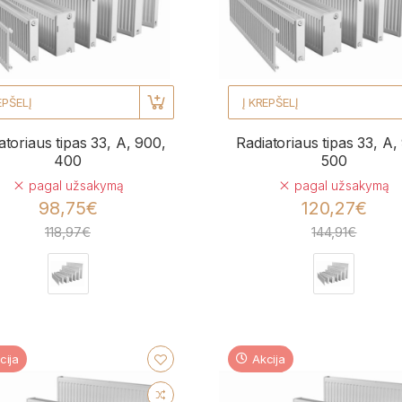
EPŠELĮ
Į KREPŠELĮ
atoriaus tipas 33, A, 900,
Radiatoriaus tipas 33, A,
400
500
pagal užsakymą
pagal užsakymą
98,75€
120,27€
118,97€
144,91€
cija
Akcija