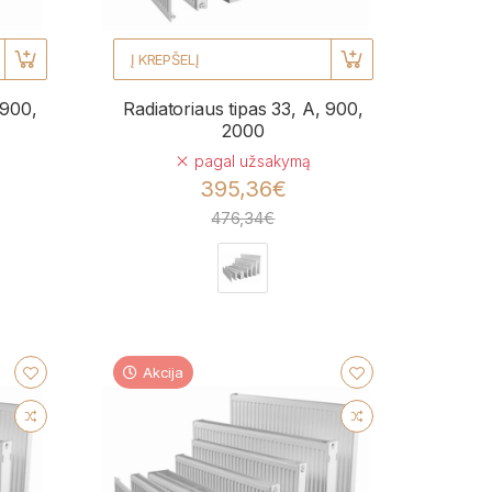
Į KREPŠELĮ
 900,
Radiatoriaus tipas 33, A, 900,
2000
pagal užsakymą
395,36€
476,34€
Akcija