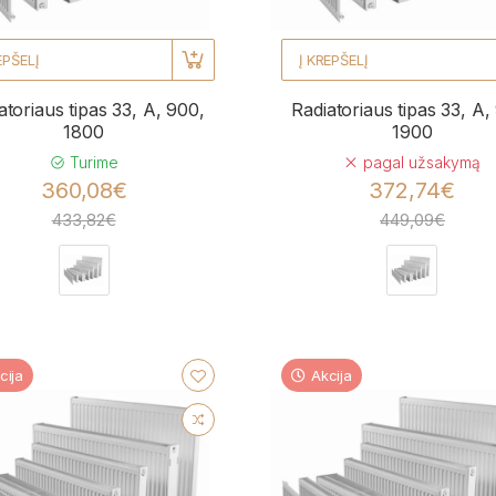
EPŠELĮ
Į KREPŠELĮ
atoriaus tipas 33, A, 900,
Radiatoriaus tipas 33, A,
1800
1900
Turime
pagal užsakymą
360,08€
372,74€
433,82€
449,09€
cija
Akcija