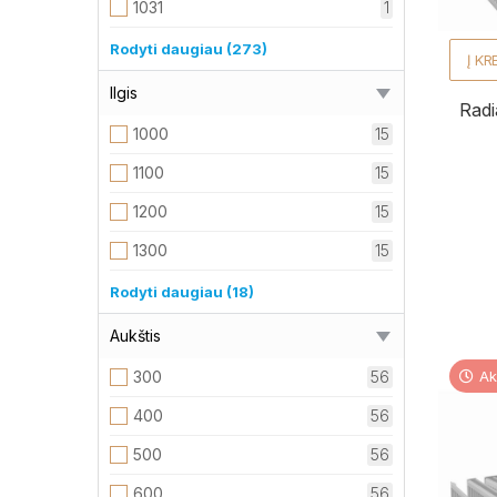
1031
1
1034
1
Rodyti daugiau (273)
Į KR
1041
1
Ilgis
Radi
1058
1
1000
15
1072
1
1100
15
1074
1
1200
15
1076
1
1300
15
1091
1
1400
15
Rodyti daugiau (18)
1117
1
1500
15
Aukštis
1123
1
1600
15
300
56
Ak
1133
1
1700
15
400
56
1152
1
1800
15
500
56
1160
1
1900
15
600
56