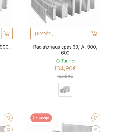
Į KREPŠELĮ
 900,
Radiatoriaus tipas 33, A, 900,
600
Turime
134,90€
162,54€
Akcija