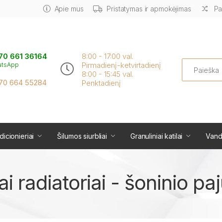
Apie mus
Pristatymas ir apmokėjimas
Pa
70 661 36164
8:00 - 17:00 val.
Search
Pirmadienį-ketvirtadienį
atsApp
8:00 - 15:45 val.
70 664 55284
Penktadienį
icionieriai
Šilumos siurbliai
Granuliniai katilai
Vand
iai radiatoriai - šoninio p