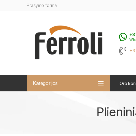
Prašymo forma
+3
Wh
+3
Kategorijos
Oro kond
Plienin