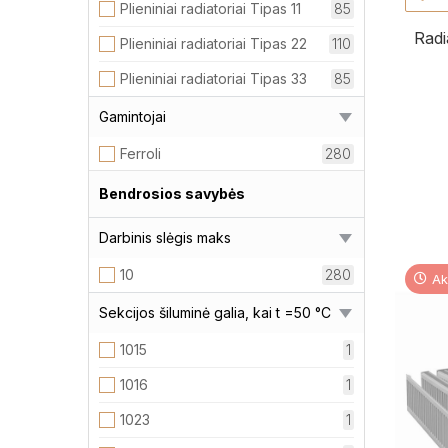
Plieniniai radiatoriai Tipas 11
85
Radi
Plieniniai radiatoriai Tipas 22
110
Plieniniai radiatoriai Tipas 33
85
Gamintojai
Ferroli
280
Bendrosios savybės
Darbinis slėgis maks
10
280
Ak
Sekcijos šiluminė galia, kai t =50 °C
1015
1
1016
1
1023
1