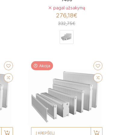
pagal užsakymą
276,18€
332,75€
Akcija
Į KREPŠELĮ