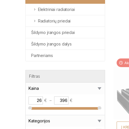
Elektriniai radiatoriai
Radiatorių priedai
Šildymo įrangos priedai
Šildymo įrangos dalys
Partneriams
Ak
Filtras
Kaina
€
–
€
Kategorijos
Į KR