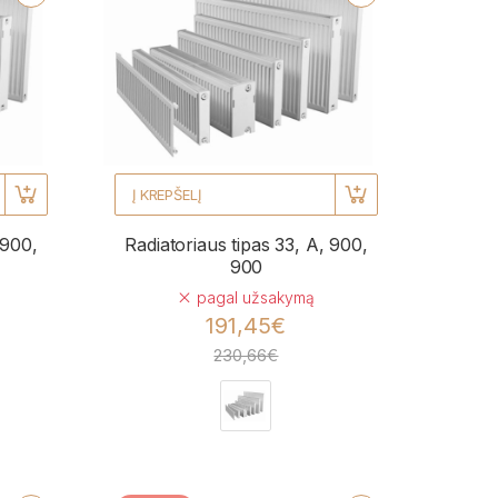
Į KREPŠELĮ
 900,
Radiatoriaus tipas 33, A, 900,
900
pagal užsakymą
191,45€
230,66€