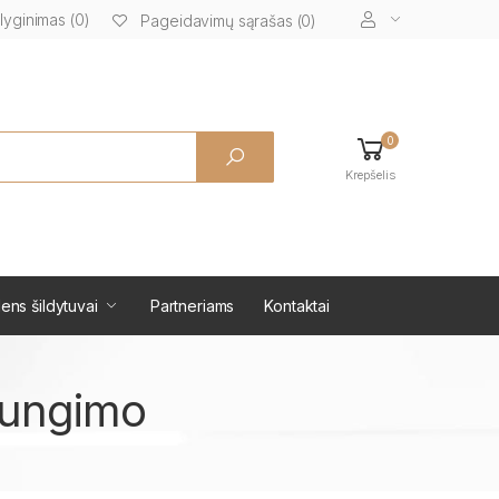
lyginimas (0)
Pageidavimų sąrašas (0)
0
Krepšelis
ens šildytuvai
Partneriams
Kontaktai
ajungimo