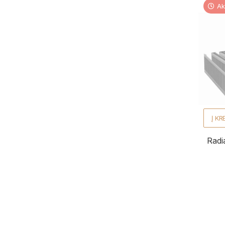
Ak
1432
1
1434
1
1435
1
1449
1
1454
1
1459
1
Į KR
1473
1
1489
1
Radi
1498
1
1511
1
1522
1
1525
1
1551
1